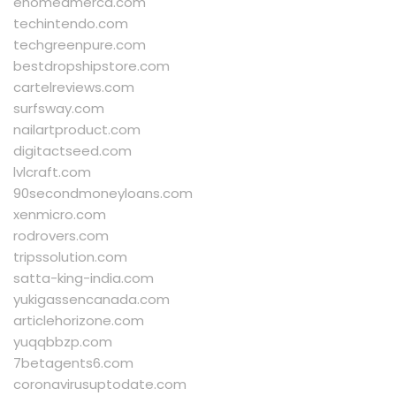
ehomeamerca.com
techintendo.com
techgreenpure.com
bestdropshipstore.com
cartelreviews.com
surfsway.com
nailartproduct.com
digitactseed.com
lvlcraft.com
90secondmoneyloans.com
xenmicro.com
rodrovers.com
tripssolution.com
satta-king-india.com
yukigassencanada.com
articlehorizone.com
yuqqbbzp.com
7betagents6.com
coronavirusuptodate.com