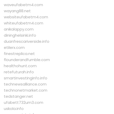
waveufabetm4.com
wayang88.net
websiteufabetm4.com
whiteufabetm4.com
anikalappy.com
dininghelsinki.info
duanfrescariverside.info
etilerx.com
finestreplica.net
flounderandfumble.com
healthohunt.com
retefuturah.info
smartinvestinginfo.info
technewsalliance.com
technonetmarket.com
tedstanger.net
ufabett732um3.com
uskola.info