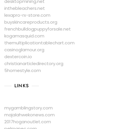
desktopmining.net
inthebleachers.net
lexapro-rx-store.com
buyskincareproducts.org
frenchbulldogpuppyforsale.net
kogamasquid.com
themultiplicationtablechart.com
casinoglamour.org
dextercoin.io
christianarticledirectory.org
5homestyle.com
LINKS
mygamblingstory.com
majalahwekonews.com
2017hoganoutlet.com
pelmanec.com