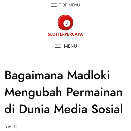
Skip
TOP MENU
to
content
MENU
Bagaimana Madloki
Mengubah Permainan
di Dunia Media Sosial
[ad_1]