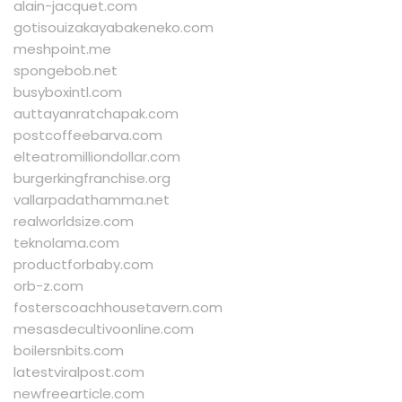
alain-jacquet.com
gotisouizakayabakeneko.com
meshpoint.me
spongebob.net
busyboxintl.com
auttayanratchapak.com
postcoffeebarva.com
elteatromilliondollar.com
burgerkingfranchise.org
vallarpadathamma.net
realworldsize.com
teknolama.com
productforbaby.com
orb-z.com
fosterscoachhousetavern.com
mesasdecultivoonline.com
boilersnbits.com
latestviralpost.com
newfreearticle.com