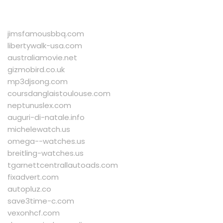
jimsfamousbbq.com
libertywalk-usa.com
australiamovie.net
gizmobird.co.uk
mp3djsong.com
coursdanglaistoulouse.com
neptunuslex.com
auguri-di-natale.info
michelewatch.us
omega--watches.us
breitling-watches.us
tgarnettcentrallautoads.com
fixadvert.com
autopluz.co
save3time-c.com
vexonhcf.com