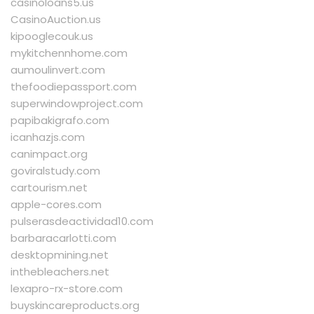
casinoloans5.us
CasinoAuction.us
kipooglecouk.us
mykitchennhome.com
aumoulinvert.com
thefoodiepassport.com
superwindowproject.com
papibakigrafo.com
icanhazjs.com
canimpact.org
goviralstudy.com
cartourism.net
apple-cores.com
pulserasdeactividad10.com
barbaracarlotti.com
desktopmining.net
inthebleachers.net
lexapro-rx-store.com
buyskincareproducts.org