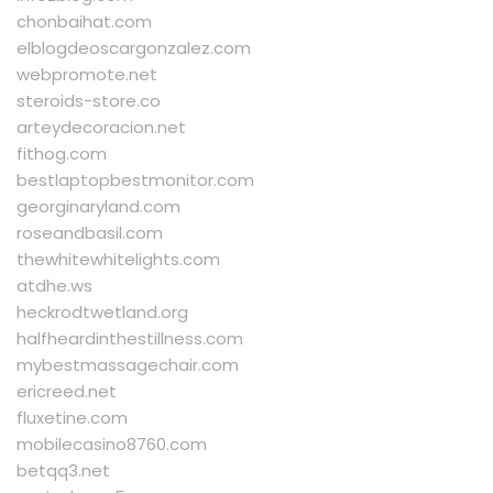
chonbaihat.com
elblogdeoscargonzalez.com
webpromote.net
steroids-store.co
arteydecoracion.net
fithog.com
bestlaptopbestmonitor.com
georginaryland.com
roseandbasil.com
thewhitewhitelights.com
atdhe.ws
heckrodtwetland.org
halfheardinthestillness.com
mybestmassagechair.com
ericreed.net
fluxetine.com
mobilecasino8760.com
betqq3.net