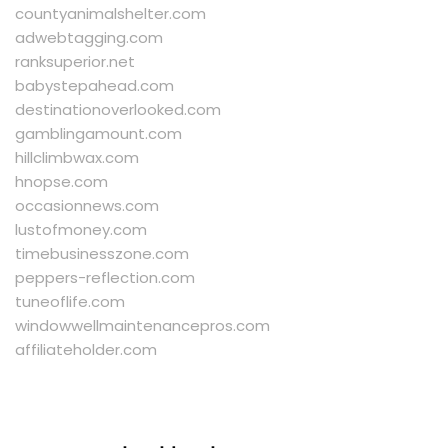
countyanimalshelter.com
adwebtagging.com
ranksuperior.net
babystepahead.com
destinationoverlooked.com
gamblingamount.com
hillclimbwax.com
hnopse.com
occasionnews.com
lustofmoney.com
timebusinesszone.com
peppers-reflection.com
tuneoflife.com
windowwellmaintenancepros.com
affiliateholder.com