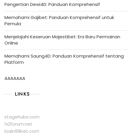
Pengertian Dewi4D: Panduan Komprehensif
Memahami Gajibet: Panduan Komprehensif untuk
Pemula
Menjelajahi Keseruan Majestibet: Era Baru Permainan
Online
Memahami Saung4D: Panduan Komprehensif tentang
Platform
AAAAAAA
LINKS
stagehubs.com
1x2forum.net
login99bet.com