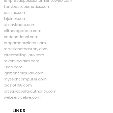
empresasposicionamientoweb.com
tonybestcosmetics.com
buzznc.com
fxjoiner.com
skinbykindra.com
alltherageface.com
codenational.com
progameexplorer.com
rockislandroastery.com
directselling-pro.com
revenuealarm.com
lurab.com
ignitioncoilguide.com
mytechcomputer.com
bioslot168.com
artsandcraftsauthority.com
webservicelive.com
LINKS