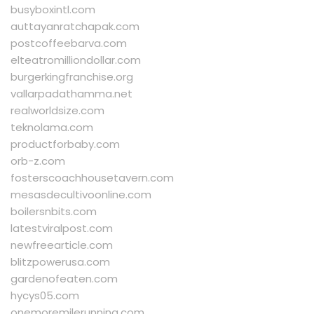
busyboxintl.com
auttayanratchapak.com
postcoffeebarva.com
elteatromilliondollar.com
burgerkingfranchise.org
vallarpadathamma.net
realworldsize.com
teknolama.com
productforbaby.com
orb-z.com
fosterscoachhousetavern.com
mesasdecultivoonline.com
boilersnbits.com
latestviralpost.com
newfreearticle.com
blitzpowerusa.com
gardenofeaten.com
hycys05.com
onemoremilerunning.com