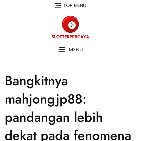
Skip
TOP MENU
to
content
MENU
Bangkitnya
mahjongjp88:
pandangan lebih
dekat pada fenomena