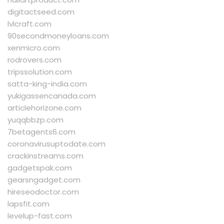
digitactseed.com
lvlcraft.com
90secondmoneyloans.com
xenmicro.com
rodrovers.com
tripssolution.com
satta-king-india.com
yukigassencanada.com
articlehorizone.com
yuqqbbzp.com
7betagents6.com
coronavirusuptodate.com
crackinstreams.com
gadgetspak.com
gearsngadget.com
hireseodoctor.com
lapsfit.com
levelup-fast.com