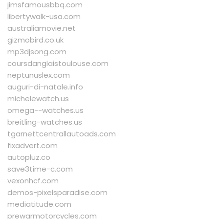
jimsfamousbbq.com
libertywalk-usa.com
australiamovie.net
gizmobird.co.uk
mp3djsong.com
coursdanglaistoulouse.com
neptunuslex.com
auguri-di-natale.info
michelewatch.us
omega--watches.us
breitling-watches.us
tgarnettcentrallautoads.com
fixadvert.com
autopluz.co
save3time-c.com
vexonhcf.com
demos-pixelsparadise.com
mediatitude.com
prewarmotorcycles.com