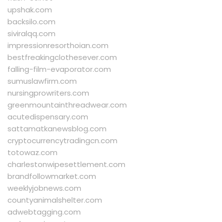
upshak.com
backsilo.com
siviralqq.com
impressionresorthoian.com
bestfreakingclothesever.com
falling-film-evaporator.com
sumuslawfirm.com
nursingprowriters.com
greenmountainthreadwear.com
acutedispensary.com
sattamatkanewsblog.com
cryptocurrencytradingcn.com
totowaz.com
charlestonwipesettlement.com
brandfollowmarket.com
weeklyjobnews.com
countyanimalshelter.com
adwebtagging.com