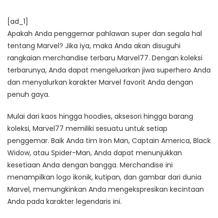
[ad_1]
Apakah Anda penggemar pahlawan super dan segala hal
tentang Marvel? Jika iya, maka Anda akan disuguhi
rangkaian merchandise terbaru Marvel77. Dengan koleksi
terbarunya, Anda dapat mengeluarkan jiwa superhero Anda
dan menyalurkan karakter Marvel favorit Anda dengan
penuh gaya.
Mulai dari kaos hingga hoodies, aksesori hingga barang
koleksi, Marvel77 memiliki sesuatu untuk setiap
penggemar. Baik Anda tim Iron Man, Captain America, Black
Widow, atau Spider-Man, Anda dapat menunjukkan
kesetiaan Anda dengan bangga. Merchandise ini
menampilkan logo ikonik, kutipan, dan gambar dari dunia
Marvel, memungkinkan Anda mengekspresikan kecintaan
Anda pada karakter legendaris ini.