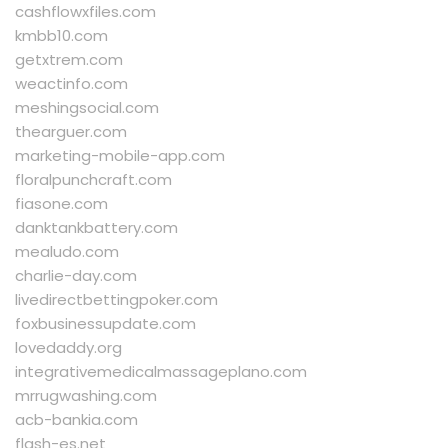
cashflowxfiles.com
kmbb10.com
getxtrem.com
weactinfo.com
meshingsocial.com
thearguer.com
marketing-mobile-app.com
floralpunchcraft.com
fiasone.com
danktankbattery.com
mealudo.com
charlie-day.com
livedirectbettingpoker.com
foxbusinessupdate.com
lovedaddy.org
integrativemedicalmassageplano.com
mrrugwashing.com
acb-bankia.com
flash-es.net