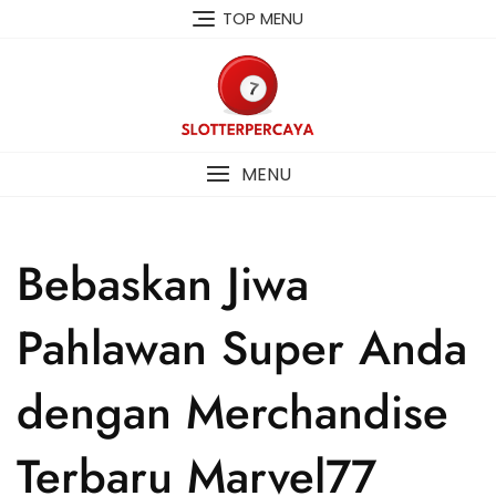
Skip
TOP MENU
to
content
MENU
Bebaskan Jiwa
Pahlawan Super Anda
dengan Merchandise
Terbaru Marvel77