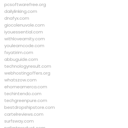
pcsoftwarefree.org
dailylinking.com
dnafyx.com
giocolenuvole.com
iyouessential.com
withloveamity.com
youlearncode.com
fxyatirim.com
abbuguide.com
technologyresult.com
webhostingoffers.org
whatszow.com
ehomeamerca.com
techintendo.com
techgreenpure.com
bestdropshipstore.com
cartelreviews.com
surfsway.com
nailartproduct.com