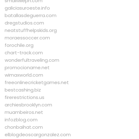
smallvilleph.com
galiciasuroeste.info
batallasdeguerra.com
dregstudios.com
neatstuffhelpskids.org
moraessoccer.com
forochile.org
chart-track.com
wonderfultraveling.com
promocioname.net
wimaxworld.com
freeonlinecricketgames.net
bestcashing.biz
firerestrictions.us
archiesbrooklyn.com
muambeiros.net
infozblog.com
chonbaihat.com
elblogdeoscargonzalez.com