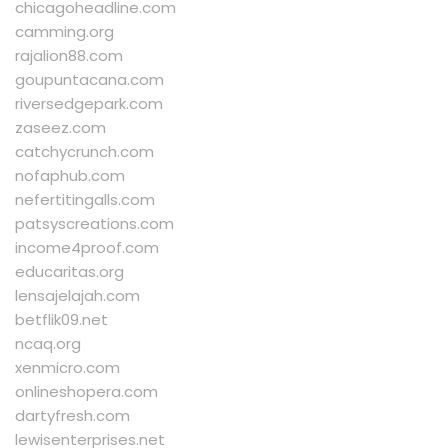
chicagoheadline.com
camming.org
rajalion88.com
goupuntacana.com
riversedgepark.com
zaseez.com
catchycrunch.com
nofaphub.com
nefertitingalls.com
patsyscreations.com
income4proof.com
educaritas.org
lensajelajah.com
betflik09.net
ncaq.org
xenmicro.com
onlineshopera.com
dartyfresh.com
lewisenterprises.net