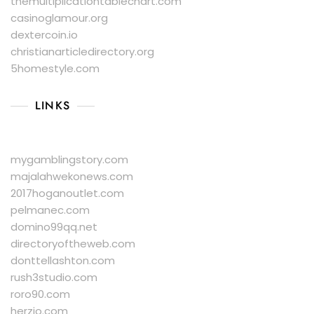
themultiplicationtablechart.com
casinoglamour.org
dextercoin.io
christianarticledirectory.org
5homestyle.com
LINKS
mygamblingstory.com
majalahwekonews.com
2017hoganoutlet.com
pelmanec.com
domino99qq.net
directoryoftheweb.com
donttellashton.com
rush3studio.com
roro90.com
herzio.com