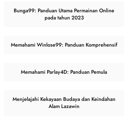
Bunga99: Panduan Utama Permainan Online
pada tahun 2023
Memahami Winlose99: Panduan Komprehensif
Memahami Parlay4D: Panduan Pemula
Menjelajahi Kekayaan Budaya dan Keindahan
Alam Lazawin