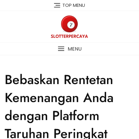
Skip
TOP MENU
to
content
MENU
Bebaskan Rentetan
Kemenangan Anda
dengan Platform
Taruhan Peringkat