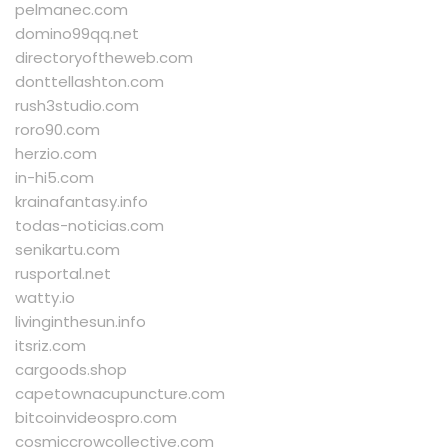
pelmanec.com
domino99qq.net
directoryoftheweb.com
donttellashton.com
rush3studio.com
roro90.com
herzio.com
in-hi5.com
krainafantasy.info
todas-noticias.com
senikartu.com
rusportal.net
watty.io
livinginthesun.info
itsriz.com
cargoods.shop
capetownacupuncture.com
bitcoinvideospro.com
cosmiccrowcollective.com