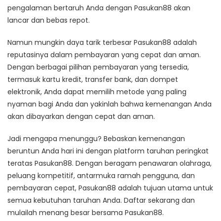
pengalaman bertaruh Anda dengan Pasukan88 akan
lancar dan bebas repot.
Namun mungkin daya tarik terbesar Pasukan88 adalah
reputasinya dalam pembayaran yang cepat dan aman.
Dengan berbagai pilihan pembayaran yang tersedia,
termasuk kartu kredit, transfer bank, dan dompet
elektronik, Anda dapat memilih metode yang paling
nyaman bagi Anda dan yakinlah bahwa kemenangan Anda
akan dibayarkan dengan cepat dan aman.
Jadi mengapa menunggu? Bebaskan kemenangan
beruntun Anda hari ini dengan platform taruhan peringkat
teratas Pasukan88. Dengan beragam penawaran olahraga,
peluang kompetitif, antarmuka ramah pengguna, dan
pembayaran cepat, Pasukan88 adalah tujuan utama untuk
semua kebutuhan taruhan Anda. Daftar sekarang dan
mulailah menang besar bersama Pasukan88.