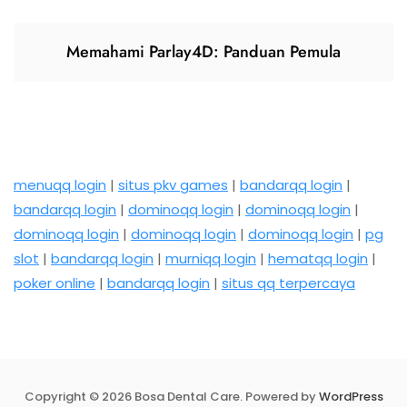
Memahami Parlay4D: Panduan Pemula
menuqq login
|
situs pkv games
|
bandarqq login
|
bandarqq login
|
dominoqq login
|
dominoqq login
|
dominoqq login
|
dominoqq login
|
dominoqq login
|
pg
slot
|
bandarqq login
|
murniqq login
|
hematqq login
|
poker online
|
bandarqq login
|
situs qq terpercaya
Copyright © 2026 Bosa Dental Care. Powered by
WordPress