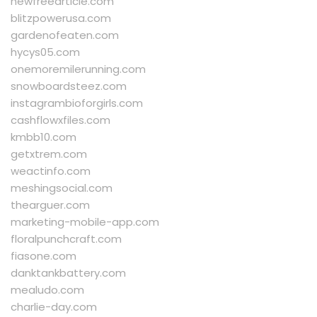
newfreearticle.com
blitzpowerusa.com
gardenofeaten.com
hycys05.com
onemoremilerunning.com
snowboardsteez.com
instagrambioforgirls.com
cashflowxfiles.com
kmbb10.com
getxtrem.com
weactinfo.com
meshingsocial.com
thearguer.com
marketing-mobile-app.com
floralpunchcraft.com
fiasone.com
danktankbattery.com
mealudo.com
charlie-day.com