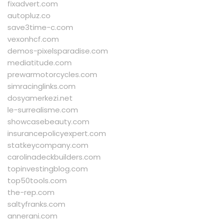
fixadvert.com
autopluz.co
save3time-c.com
vexonhcf.com
demos-pixelsparadise.com
mediatitude.com
prewarmotorcycles.com
simracinglinks.com
dosyamerkezi.net
le-surrealisme.com
showcasebeauty.com
insurancepolicyexpert.com
statkeycompany.com
carolinadeckbuilders.com
topinvestingblog.com
top50tools.com
the-rep.com
saltyfranks.com
annerani.com