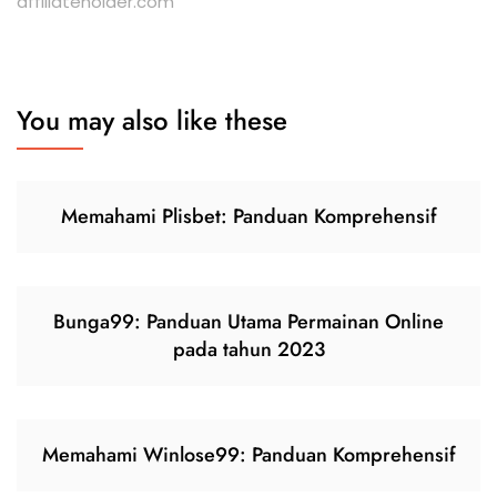
affiliateholder.com
You may also like these
Memahami Plisbet: Panduan Komprehensif
Bunga99: Panduan Utama Permainan Online
pada tahun 2023
Memahami Winlose99: Panduan Komprehensif