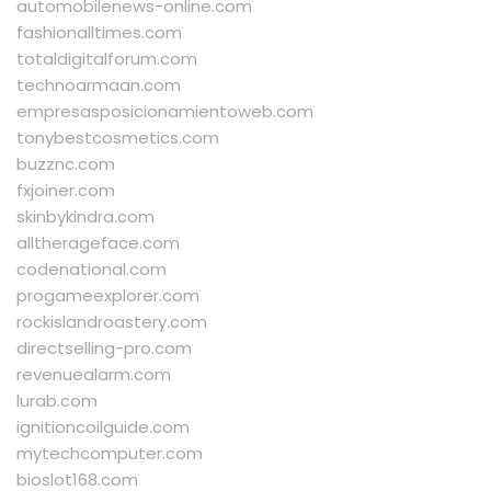
automobilenews-online.com
fashionalltimes.com
totaldigitalforum.com
technoarmaan.com
empresasposicionamientoweb.com
tonybestcosmetics.com
buzznc.com
fxjoiner.com
skinbykindra.com
alltherageface.com
codenational.com
progameexplorer.com
rockislandroastery.com
directselling-pro.com
revenuealarm.com
lurab.com
ignitioncoilguide.com
mytechcomputer.com
bioslot168.com