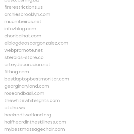
firerestrictions.us
archiesbrooklyn.com
muambeiros.net
infozblog.com
chonbaihat.com
elblogdeoscargonzalez.com
webpromote.net
steroids-store.co
arteydecoracion.net
fithog.com
bestlaptopbestmonitor.com
georginaryland.com
roseandbasil.com
thewhitewhitelights.com
atdhe.ws
heckrodtwetland.org
halfheardinthestillness.com
mybestmassagechair.com