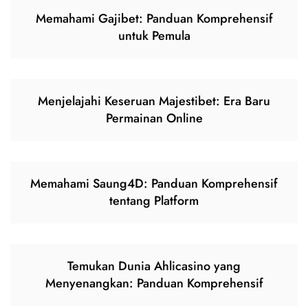
Memahami Gajibet: Panduan Komprehensif
untuk Pemula
Menjelajahi Keseruan Majestibet: Era Baru
Permainan Online
Memahami Saung4D: Panduan Komprehensif
tentang Platform
Temukan Dunia Ahlicasino yang
Menyenangkan: Panduan Komprehensif