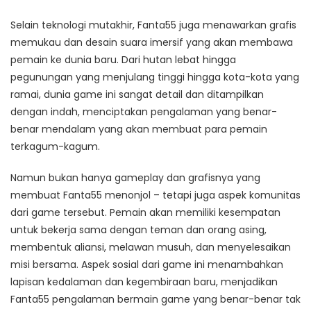
Selain teknologi mutakhir, Fanta55 juga menawarkan grafis
memukau dan desain suara imersif yang akan membawa
pemain ke dunia baru. Dari hutan lebat hingga
pegunungan yang menjulang tinggi hingga kota-kota yang
ramai, dunia game ini sangat detail dan ditampilkan
dengan indah, menciptakan pengalaman yang benar-
benar mendalam yang akan membuat para pemain
terkagum-kagum.
Namun bukan hanya gameplay dan grafisnya yang
membuat Fanta55 menonjol – tetapi juga aspek komunitas
dari game tersebut. Pemain akan memiliki kesempatan
untuk bekerja sama dengan teman dan orang asing,
membentuk aliansi, melawan musuh, dan menyelesaikan
misi bersama. Aspek sosial dari game ini menambahkan
lapisan kedalaman dan kegembiraan baru, menjadikan
Fanta55 pengalaman bermain game yang benar-benar tak