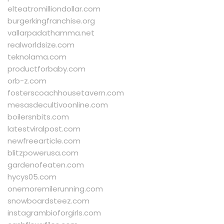
elteatromilliondollar.com
burgerkingfranchise.org
vallarpadathamma.net
realworldsize.com
teknolama.com
productforbaby.com
orb-z.com
fosterscoachhousetavern.com
mesasdecultivoonline.com
boilersnbits.com
latestviralpost.com
newfreearticle.com
blitzpowerusa.com
gardenofeaten.com
hycys05.com
onemoremilerunning.com
snowboardsteez.com
instagrambioforgirls.com