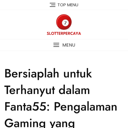
Skip
TOP MENU
to
content
MENU
Bersiaplah untuk
Terhanyut dalam
Fanta55: Pengalaman
Gaming yang