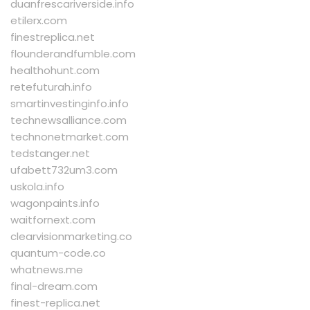
duanfrescariverside.info
etilerx.com
finestreplica.net
flounderandfumble.com
healthohunt.com
retefuturah.info
smartinvestinginfo.info
technewsalliance.com
technonetmarket.com
tedstanger.net
ufabett732um3.com
uskola.info
wagonpaints.info
waitfornext.com
clearvisionmarketing.co
quantum-code.co
whatnews.me
final-dream.com
finest-replica.net