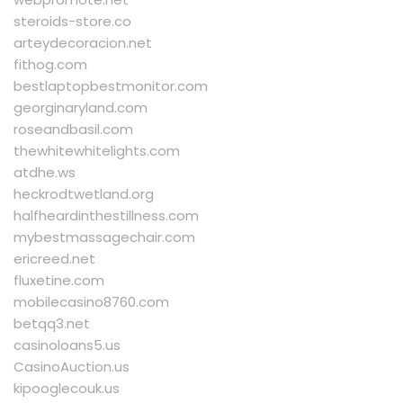
steroids-store.co
arteydecoracion.net
fithog.com
bestlaptopbestmonitor.com
georginaryland.com
roseandbasil.com
thewhitewhitelights.com
atdhe.ws
heckrodtwetland.org
halfheardinthestillness.com
mybestmassagechair.com
ericreed.net
fluxetine.com
mobilecasino8760.com
betqq3.net
casinoloans5.us
CasinoAuction.us
kipooglecouk.us