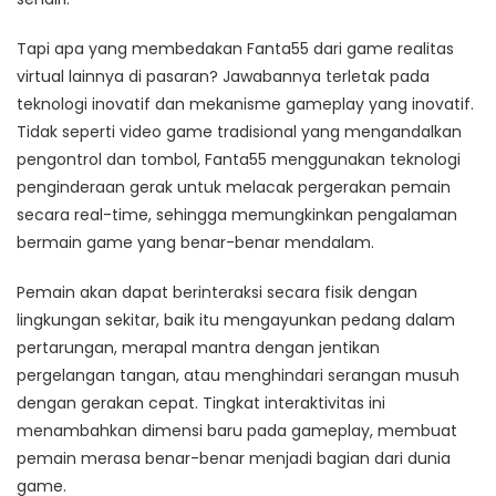
Tapi apa yang membedakan Fanta55 dari game realitas
virtual lainnya di pasaran? Jawabannya terletak pada
teknologi inovatif dan mekanisme gameplay yang inovatif.
Tidak seperti video game tradisional yang mengandalkan
pengontrol dan tombol, Fanta55 menggunakan teknologi
penginderaan gerak untuk melacak pergerakan pemain
secara real-time, sehingga memungkinkan pengalaman
bermain game yang benar-benar mendalam.
Pemain akan dapat berinteraksi secara fisik dengan
lingkungan sekitar, baik itu mengayunkan pedang dalam
pertarungan, merapal mantra dengan jentikan
pergelangan tangan, atau menghindari serangan musuh
dengan gerakan cepat. Tingkat interaktivitas ini
menambahkan dimensi baru pada gameplay, membuat
pemain merasa benar-benar menjadi bagian dari dunia
game.