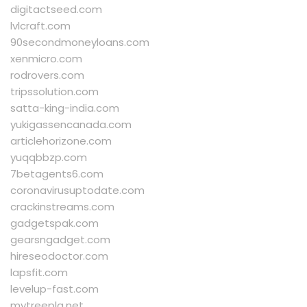
digitactseed.com
lvlcraft.com
90secondmoneyloans.com
xenmicro.com
rodrovers.com
tripssolution.com
satta-king-india.com
yukigassencanada.com
articlehorizone.com
yuqqbbzp.com
7betagents6.com
coronavirusuptodate.com
crackinstreams.com
gadgetspak.com
gearsngadget.com
hireseodoctor.com
lapsfit.com
levelup-fast.com
mytreepla.net