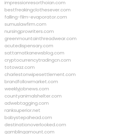
impressionresorthoian.com
bestfreakingclothesever.com
falling-film-evaporator.com
sumuslawfirm.com
nursingprowriters.com
greenmountainthreadwear.com
acutedispensary.com
sattamatkanewsblog.com
cryptocurrencytradingcn.com
totowaz.com
charlestonwipesettlement.com
brandfollowmarket.com
weeklyjobnews.com
countyanimalshelter.com
adwebtagging.com
ranksuperior.net
babystepahead.com
destinationoverlooked.com
gamblingamount.com