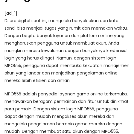
[ad_1]
Di era digital saat ini, mengelola banyak akun dan kata
sandi bisa menjadi tugas yang rumit dan memakan waktu.
Dengan begitu banyak layanan dan platform online yang
mengharuskan pengguna untuk membuat akun, Anda
mungkin merasa kewalahan dengan banyaknya kredensial
login yang harus diingat. Namun, dengan sistem login
MPO555, pengguna dapat membuka kekuatan manajemen
akun yang lancar dan menjadikan pengalaman online
mereka lebih efisien dan aman.
MPO555 adalah penyedia layanan game online terkemuka,
menawarkan beragam permainan dan fitur untuk dinikmati
para pemain. Dengan sistem login MPO555, pengguna
dapat dengan mudah mengakses akun mereka dan
mengelola pengalaman bermain game mereka dengan
mudah. Dengan membuat satu akun dengan MPO555,