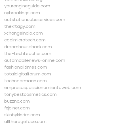
yourengineguide.com
nybreakings.com
outstationcabsservices.com
thekrtagy.com
xchangeindia.com
coolmicrotech.com
dreamhousehack.com
the-techteacher.com
automobilenews-online.com
fashionalltimes.com
totaldigitalforum.com
technoarmaan.com
empresasposicionamientoweb.com
tonybestcosmetics.com
buzznc.com
fxjoiner.com
skinbykindra.com
alltherageface.com