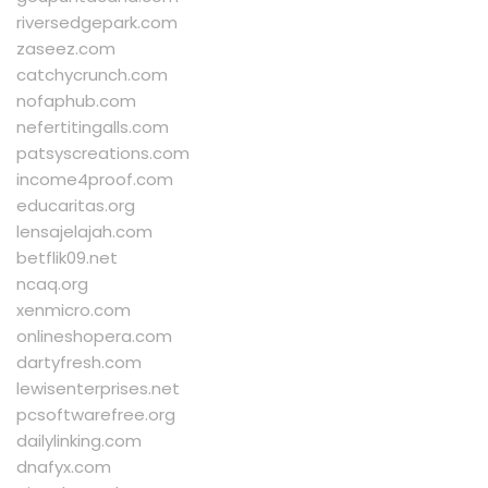
riversedgepark.com
zaseez.com
catchycrunch.com
nofaphub.com
nefertitingalls.com
patsyscreations.com
income4proof.com
educaritas.org
lensajelajah.com
betflik09.net
ncaq.org
xenmicro.com
onlineshopera.com
dartyfresh.com
lewisenterprises.net
pcsoftwarefree.org
dailylinking.com
dnafyx.com