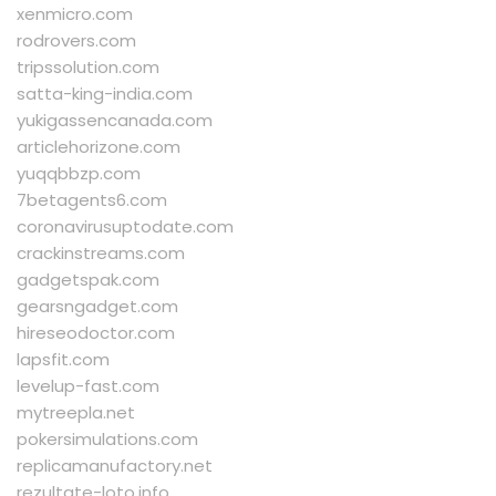
xenmicro.com
rodrovers.com
tripssolution.com
satta-king-india.com
yukigassencanada.com
articlehorizone.com
yuqqbbzp.com
7betagents6.com
coronavirusuptodate.com
crackinstreams.com
gadgetspak.com
gearsngadget.com
hireseodoctor.com
lapsfit.com
levelup-fast.com
mytreepla.net
pokersimulations.com
replicamanufactory.net
rezultate-loto.info