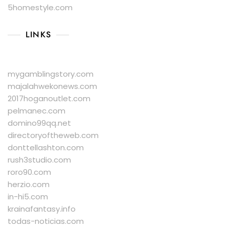
5homestyle.com
LINKS
mygamblingstory.com
majalahwekonews.com
2017hoganoutlet.com
pelmanec.com
domino99qq.net
directoryoftheweb.com
donttellashton.com
rush3studio.com
roro90.com
herzio.com
in-hi5.com
krainafantasy.info
todas-noticias.com