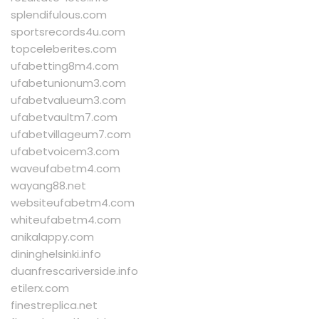
splendifulous.com
sportsrecords4u.com
topceleberites.com
ufabetting8m4.com
ufabetunionum3.com
ufabetvalueum3.com
ufabetvaultm7.com
ufabetvillageum7.com
ufabetvoicem3.com
waveufabetm4.com
wayang88.net
websiteufabetm4.com
whiteufabetm4.com
anikalappy.com
dininghelsinki.info
duanfrescariverside.info
etilerx.com
finestreplica.net