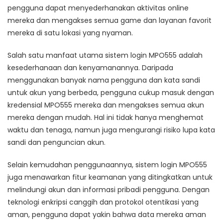
pengguna dapat menyederhanakan aktivitas online
mereka dan mengakses semua game dan layanan favorit
mereka di satu lokasi yang nyaman.
Salah satu manfaat utama sistem login MPO555 adalah
kesederhanaan dan kenyamanannya. Daripada
menggunakan banyak nama pengguna dan kata sandi
untuk akun yang berbeda, pengguna cukup masuk dengan
kredensial MPO555 mereka dan mengakses semua akun
mereka dengan mudah. Hal ini tidak hanya menghemat
waktu dan tenaga, namun juga mengurangi risiko lupa kata
sandi dan penguncian akun.
Selain kemudahan penggunaannya, sistem login MPO555
juga menawarkan fitur keamanan yang ditingkatkan untuk
melindungi akun dan informasi pribadi pengguna. Dengan
teknologi enkripsi canggih dan protokol otentikasi yang
aman, pengguna dapat yakin bahwa data mereka aman