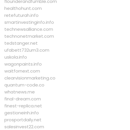
flounderandfumble.com
healthohunt.com
retefuturah.info
smartinvestinginfo.info
technewsalliance.com
technonetmarket.com
tedstanger.net
ufabett732um3.com
uskola.info
wagonpaints.info
waitfornext.com
clearvisionmarketing.co
quantum-code.co
whatnews.me
final-dream.com
finest-replica.net
gestioneinh.info
prosportdaily.net
salesinvest22.com