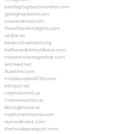
bestlaptopbestmonitor.com
georginaryland.com
roseandbasil.com
thewhitewhitelights.com
atdhe.ws
heckrodtwetland.org
halfheardinthestillness.com
mybestmassagechair.com
ericreed.net
fluxetine.com
mobilecasino8760.com
betqq3.net
casinoloans5.us
CasinoAuction.us
kipooglecouk.us
mykitchennhome.com
aumoulinvert.com
thefoodiepassport.com