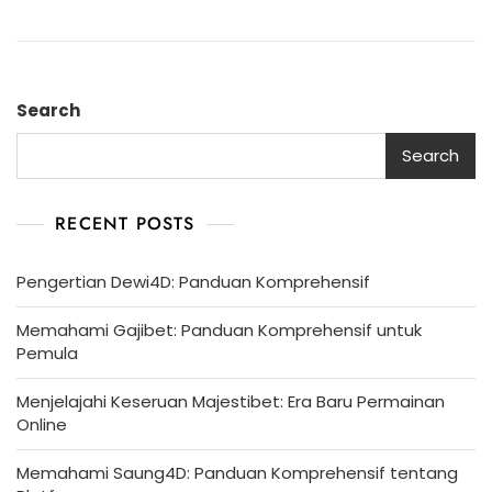
Search
Search
RECENT POSTS
Pengertian Dewi4D: Panduan Komprehensif
Memahami Gajibet: Panduan Komprehensif untuk
Pemula
Menjelajahi Keseruan Majestibet: Era Baru Permainan
Online
Memahami Saung4D: Panduan Komprehensif tentang