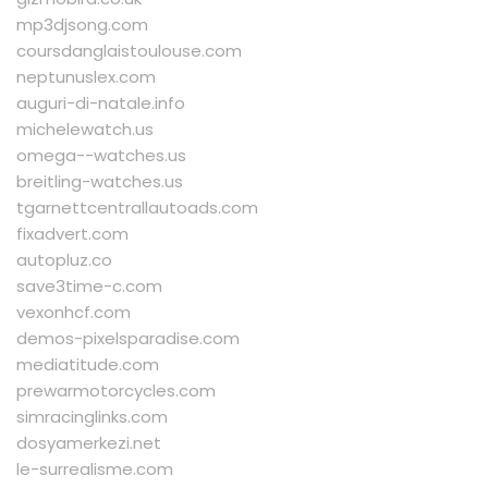
mp3djsong.com
coursdanglaistoulouse.com
neptunuslex.com
auguri-di-natale.info
michelewatch.us
omega--watches.us
breitling-watches.us
tgarnettcentrallautoads.com
fixadvert.com
autopluz.co
save3time-c.com
vexonhcf.com
demos-pixelsparadise.com
mediatitude.com
prewarmotorcycles.com
simracinglinks.com
dosyamerkezi.net
le-surrealisme.com