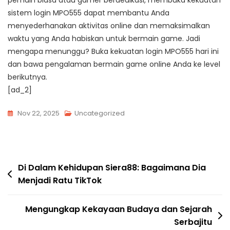
sistem login MPO555 dapat membantu Anda
menyederhanakan aktivitas online dan memaksimalkan
waktu yang Anda habiskan untuk bermain game. Jadi
mengapa menunggu? Buka kekuatan login MPO555 hari ini
dan bawa pengalaman bermain game online Anda ke level
berikutnya.
[ad_2]
Nov 22, 2025
Uncategorized
Post
Di Dalam Kehidupan Siera88: Bagaimana Dia
Menjadi Ratu TikTok
navigation
Mengungkap Kekayaan Budaya dan Sejarah
Serbajitu