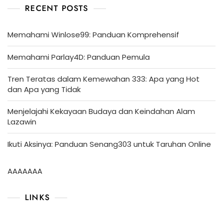
RECENT POSTS
Memahami Winlose99: Panduan Komprehensif
Memahami Parlay4D: Panduan Pemula
Tren Teratas dalam Kemewahan 333: Apa yang Hot
dan Apa yang Tidak
Menjelajahi Kekayaan Budaya dan Keindahan Alam
Lazawin
Ikuti Aksinya: Panduan Senang303 untuk Taruhan Online
AAAAAAA
LINKS