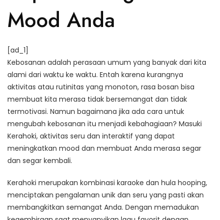
Mood Anda
[ad_1]
Kebosanan adalah perasaan umum yang banyak dari kita
alami dari waktu ke waktu. Entah karena kurangnya
aktivitas atau rutinitas yang monoton, rasa bosan bisa
membuat kita merasa tidak bersemangat dan tidak
termotivasi. Namun bagaimana jika ada cara untuk
mengubah kebosanan itu menjadi kebahagiaan? Masuki
Kerahoki, aktivitas seru dan interaktif yang dapat
meningkatkan mood dan membuat Anda merasa segar
dan segar kembali.
Kerahoki merupakan kombinasi karaoke dan hula hooping,
menciptakan pengalaman unik dan seru yang pasti akan
membangkitkan semangat Anda. Dengan memadukan
kegembiraan saat menyanyikan lagu favorit dengan