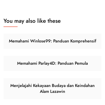
You may also like these
Memahami Winlose99: Panduan Komprehensif
Memahami Parlay4D: Panduan Pemula
Menjelajahi Kekayaan Budaya dan Keindahan
Alam Lazawin