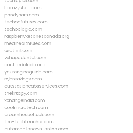
techiepick.com
bamzyshop.com
pondycars.com
techonfutures.com
techoologic.com
raspberryketonescanada.org
medihealthrules.com
usathrill.com
vshapedental.com
canfandalucia.org
yourengineguide.com
nybreakings.com
outstationcabsservices.com
thekrtagy.com
xchangeindia.com
coolmicrotech.com
dreamhousehack.com
the-techteacher.com
automobilenews-online.com