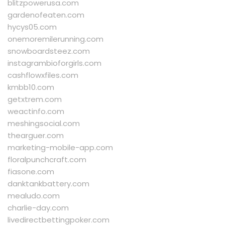
blitzpowerusa.com
gardenofeaten.com
hycys05.com
onemoremilerunning.com
snowboardsteez.com
instagrambioforgirls.com
cashflowxfiles.com
kmbb10.com
getxtrem.com
weactinfo.com
meshingsocial.com
thearguer.com
marketing-mobile-app.com
floralpunchcraft.com
fiasone.com
danktankbattery.com
mealudo.com
charlie-day.com
livedirectbettingpoker.com