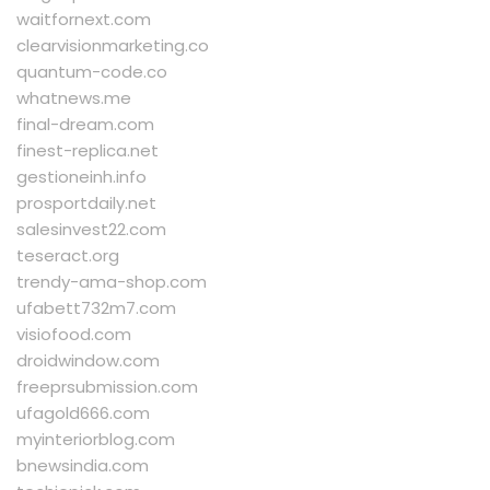
waitfornext.com
clearvisionmarketing.co
quantum-code.co
whatnews.me
final-dream.com
finest-replica.net
gestioneinh.info
prosportdaily.net
salesinvest22.com
teseract.org
trendy-ama-shop.com
ufabett732m7.com
visiofood.com
droidwindow.com
freeprsubmission.com
ufagold666.com
myinteriorblog.com
bnewsindia.com