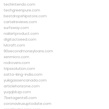
techintendo.com
techgreenpure.com
bestdropshipstore.com
cartelreviews.com
surfsway.com
nailartproduct.com
digitactseed.com
lvlcraft.com
90secondmoneyloans.com
xenmicro.com
rodrovers.com
tripssolution.com
satta-king-india.com
yukigassencanada.com
articlehorizone.com
yuqqbbzp.com
7betagents6.com
coronavirusuptodate.com