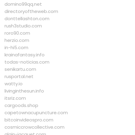
domino99qq.net
directoryoftheweb.com
donttellashton.com
rush3studio.com
roro90.com
herzio.com
in-hi5.com
krainafantasy.info
todas-noticias.com
senikartu.com
rusportal.net
watty.io
livinginthesun.info
itsriz.com
cargoods.shop
capetownacupuncture.com
bitcoinvideospro.com
cosmiccrowcollective.com
alain-jacquet.com