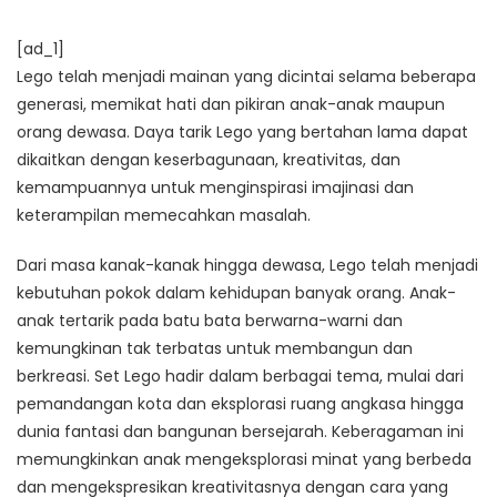
[ad_1]
Lego telah menjadi mainan yang dicintai selama beberapa
generasi, memikat hati dan pikiran anak-anak maupun
orang dewasa. Daya tarik Lego yang bertahan lama dapat
dikaitkan dengan keserbagunaan, kreativitas, dan
kemampuannya untuk menginspirasi imajinasi dan
keterampilan memecahkan masalah.
Dari masa kanak-kanak hingga dewasa, Lego telah menjadi
kebutuhan pokok dalam kehidupan banyak orang. Anak-
anak tertarik pada batu bata berwarna-warni dan
kemungkinan tak terbatas untuk membangun dan
berkreasi. Set Lego hadir dalam berbagai tema, mulai dari
pemandangan kota dan eksplorasi ruang angkasa hingga
dunia fantasi dan bangunan bersejarah. Keberagaman ini
memungkinkan anak mengeksplorasi minat yang berbeda
dan mengekspresikan kreativitasnya dengan cara yang