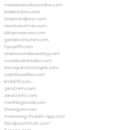
mesasdecultivoonline.com
boilersnbits.com
latestviralpost.com
newfreearticle.com
blitzpowerusa.com
gardenofeaten.com
hycys05.com
onemoremilerunning.com
snowboardsteez.com
instagrambioforgirls.com
cashflowxfiles.com
kmbb10.com
getxtrem.com
weactinfo.com
meshingsocial.com
thearguer.com
marketing-mobile-app.com
floralpunchcraft.com