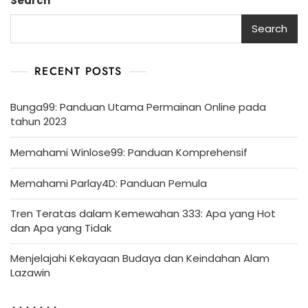
Search
Search
RECENT POSTS
Bunga99: Panduan Utama Permainan Online pada
tahun 2023
Memahami Winlose99: Panduan Komprehensif
Memahami Parlay4D: Panduan Pemula
Tren Teratas dalam Kemewahan 333: Apa yang Hot
dan Apa yang Tidak
Menjelajahi Kekayaan Budaya dan Keindahan Alam
Lazawin