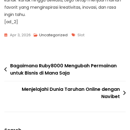
favorit yang menginspirasi kreativitas, inovasi, dan rasa
ingin tahu.
[ad_2]
Tags
Apr 3, 2026
Uncategorized
Slot
Post
Bagaimana Ruby8000 Mengubah Permainan
untuk Bisnis di Mana Saja
navigation
Menjelajahi Dunia Taruhan Online dengan
Navibet