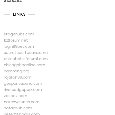
AAAAAAA
LINKS
stagehubs.com
1x2forum.net
login99bet.com
secretcourtesans.com
onlinebahisforum1.com
chicagoheadline.com
camming.org
rajalion88.com
goupuntacana.com
riversedgepark.com
zaseez.com
catchycrunch.com
nofaphub.com
nefertitingalls.com