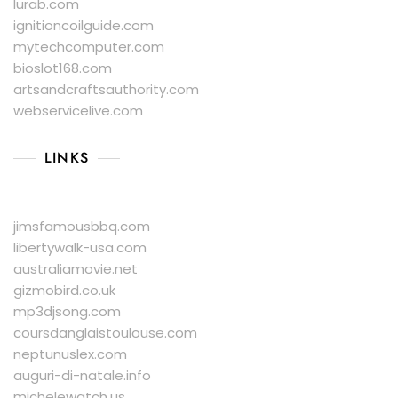
lurab.com
ignitioncoilguide.com
mytechcomputer.com
bioslot168.com
artsandcraftsauthority.com
webservicelive.com
LINKS
jimsfamousbbq.com
libertywalk-usa.com
australiamovie.net
gizmobird.co.uk
mp3djsong.com
coursdanglaistoulouse.com
neptunuslex.com
auguri-di-natale.info
michelewatch.us