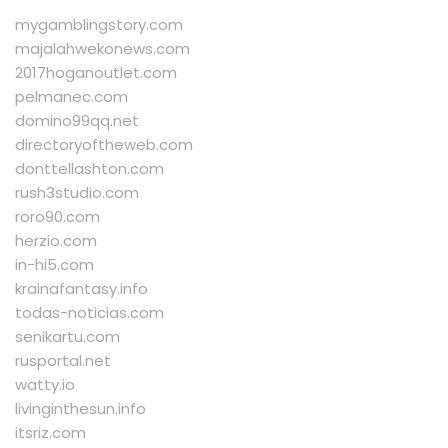
mygamblingstory.com
majalahwekonews.com
2017hoganoutlet.com
pelmanec.com
domino99qq.net
directoryoftheweb.com
donttellashton.com
rush3studio.com
roro90.com
herzio.com
in-hi5.com
krainafantasy.info
todas-noticias.com
senikartu.com
rusportal.net
watty.io
livinginthesun.info
itsriz.com