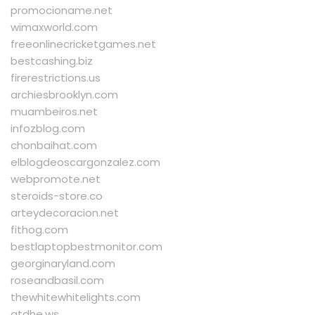
promocioname.net
wimaxworld.com
freeonlinecricketgames.net
bestcashing.biz
firerestrictions.us
archiesbrooklyn.com
muambeiros.net
infozblog.com
chonbaihat.com
elblogdeoscargonzalez.com
webpromote.net
steroids-store.co
arteydecoracion.net
fithog.com
bestlaptopbestmonitor.com
georginaryland.com
roseandbasil.com
thewhitewhitelights.com
atdhe.ws