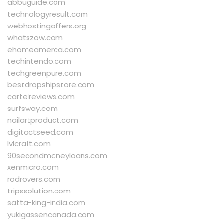
abbuguide.com
technologyresult.com
webhostingoffers.org
whatszow.com
ehomeamerca.com
techintendo.com
techgreenpure.com
bestdropshipstore.com
cartelreviews.com
surfsway.com
nailartproduct.com
digitactseed.com
lvlcraft.com
90secondmoneyloans.com
xenmicro.com
rodrovers.com
tripssolution.com
satta-king-india.com
yukigassencanada.com