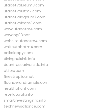
ufabetvalueum3.com
ufabetvaultm7.com
ufabetvillageum7.com
ufabetvoicem3.com
waveufabetm4.com
wayang88.net
websiteufabetm4.com
whiteufabetm4.com
anikalappy.com
dininghelsinki.info
duanfrescariverside.info
etilerx.com
finestreplica.net
flounderandfumble.com
healthohunt.com
retefuturah.info
smartinvestinginfo.info
technewsalliance.com