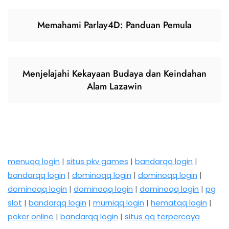
Memahami Parlay4D: Panduan Pemula
Menjelajahi Kekayaan Budaya dan Keindahan
Alam Lazawin
menuqq login
|
situs pkv games
|
bandarqq login
|
bandarqq login
|
dominoqq login
|
dominoqq login
|
dominoqq login
|
dominoqq login
|
dominoqq login
|
pg
slot
|
bandarqq login
|
murniqq login
|
hematqq login
|
poker online
|
bandarqq login
|
situs qq terpercaya