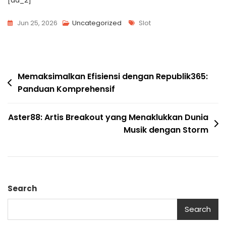
Tags
Jun 25, 2026
Uncategorized
Slot
Post
Memaksimalkan Efisiensi dengan Republik365:
Panduan Komprehensif
navigation
Aster88: Artis Breakout yang Menaklukkan Dunia
Musik dengan Storm
Search
Search