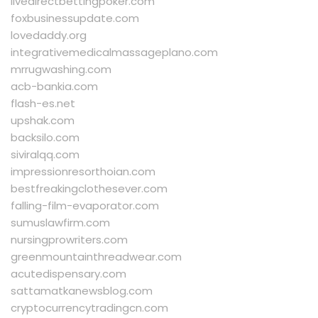
livedirectbettingpoker.com
foxbusinessupdate.com
lovedaddy.org
integrativemedicalmassageplano.com
mrrugwashing.com
acb-bankia.com
flash-es.net
upshak.com
backsilo.com
siviralqq.com
impressionresorthoian.com
bestfreakingclothesever.com
falling-film-evaporator.com
sumuslawfirm.com
nursingprowriters.com
greenmountainthreadwear.com
acutedispensary.com
sattamatkanewsblog.com
cryptocurrencytradingcn.com