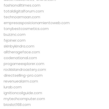
fashionalltimes.com
totaldigitalforum.com
technoarmaan.com
empresasposicionamientoweb.com
tonybestcosmetics.com
buzznc.com
fxjoiner.com
skinbykindra.com
alltherageface.com
codenational.com
progameexplorer.com
rockislandroastery.com
directselling-pro.com
revenuealarm.com
lurab.com
ignitioncoilguide.com
mytechcomputer.com
bioslot168.com