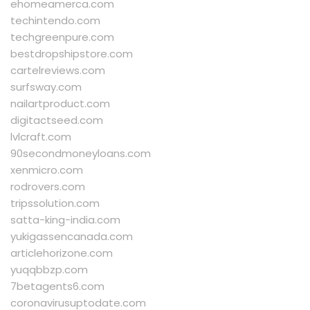
ehomeamerca.com
techintendo.com
techgreenpure.com
bestdropshipstore.com
cartelreviews.com
surfsway.com
nailartproduct.com
digitactseed.com
lvlcraft.com
90secondmoneyloans.com
xenmicro.com
rodrovers.com
tripssolution.com
satta-king-india.com
yukigassencanada.com
articlehorizone.com
yuqqbbzp.com
7betagents6.com
coronavirusuptodate.com