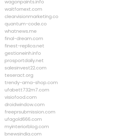
wagonpaints.info
waitfornext.com
clearvisionmarketing.co
quantum-code.co
whatnews.me
final-dream.com
finest-replica.net
gestioneinh.info
prosportdaily.net
salesinvest22.com
teseract.org
trendy-ama-shop.com
ufabett732m7.com
visiofood.com
droidwindow.com
freeprsubmission.com
ufagold666.com
myinteriorblog.com
bnewsindia.com