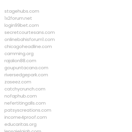
stagehubs.com
1x2forum.net
login99bet.com
secretcourtesans.com
onlinebahisforum1.com
chicagoheadline.com
camming.org
rajalion88.com
goupuntacana.com
riversedgepark.com
zaseez.com
catchycrunch.com
nofaphub.com
nefertitingalls.com
patsyscreations.com
income4proof.com
educaritas.org
lensajelajah.com