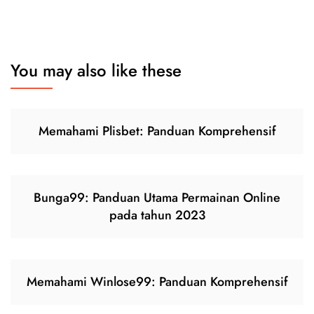
You may also like these
Memahami Plisbet: Panduan Komprehensif
Bunga99: Panduan Utama Permainan Online
pada tahun 2023
Memahami Winlose99: Panduan Komprehensif