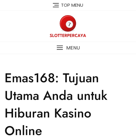
Skip
TOP MENU
to
content
MENU
Emas168: Tujuan
Utama Anda untuk
Hiburan Kasino
Online