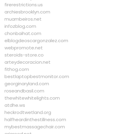
firerestrictions.us
archiesbrooklyn.com
muambeiros.net
infozblog.com
chonbaihat.com
elblogdeoscargonzalez.com
webpromote.net
steroids-store.co
arteydecoracion.net
fithog.com
bestlaptopbestmonitor.com
georginaryland.com
roseandbasil.com
thewhitewhitelights.com
atdhe.ws
heckrodtwetland.org
halfheardinthestillness.com
mybestmassagechair.com
ericreed.net