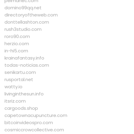
pelmanec.com
domino99qq.net
directoryoftheweb.com
donttellashton.com
rush3studio.com
roro90.com
herzio.com
in-hi5.com
krainafantasy.info
todas-noticias.com
senikartu.com
rusportal.net
watty.io
livinginthesun.info
itsriz.com
cargoods.shop
capetownacupuncture.com
bitcoinvideospro.com
cosmiccrowcollective.com