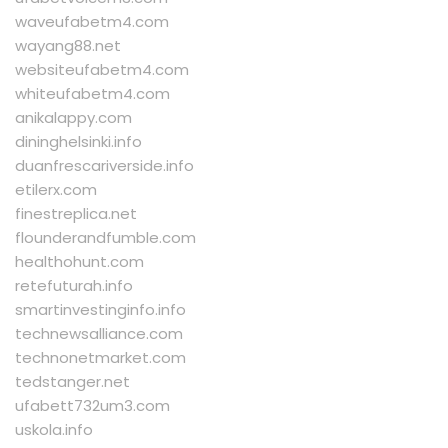
waveufabetm4.com
wayang88.net
websiteufabetm4.com
whiteufabetm4.com
anikalappy.com
dininghelsinki.info
duanfrescariverside.info
etilerx.com
finestreplica.net
flounderandfumble.com
healthohunt.com
retefuturah.info
smartinvestinginfo.info
technewsalliance.com
technonetmarket.com
tedstanger.net
ufabett732um3.com
uskola.info