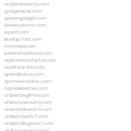
crackinstreams.com
gadgetspak.com
gearsngadget.com
hireseodoctor.com
lapsfit.com
levelup-fast.com
mytreepla.net
pokersimulations.com
replicamanufactory.net
rezultate-loto.info
splendifulous.com
sportsrecords4u.com
topceleberites.com
ufabetting8m4.com
ufabetunionum3.com
ufabetvalueum3.com
ufabetvaultm7.com
ufabetvillageum7.com
ufabetvoicem3.com