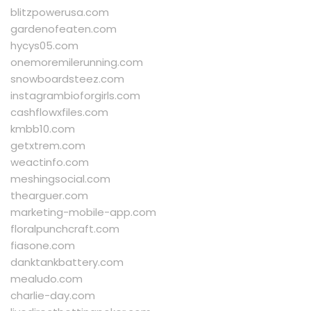
blitzpowerusa.com
gardenofeaten.com
hycys05.com
onemoremilerunning.com
snowboardsteez.com
instagrambioforgirls.com
cashflowxfiles.com
kmbb10.com
getxtrem.com
weactinfo.com
meshingsocial.com
thearguer.com
marketing-mobile-app.com
floralpunchcraft.com
fiasone.com
danktankbattery.com
mealudo.com
charlie-day.com