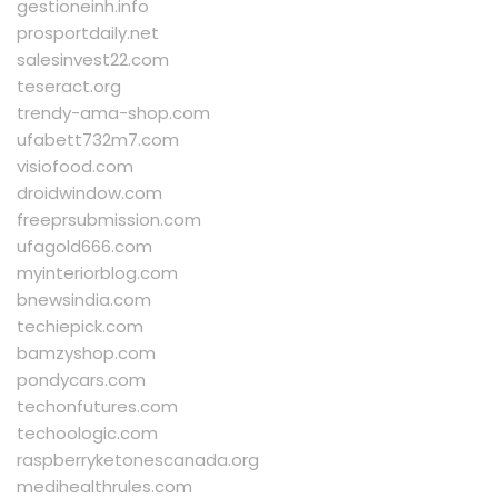
gestioneinh.info
prosportdaily.net
salesinvest22.com
teseract.org
trendy-ama-shop.com
ufabett732m7.com
visiofood.com
droidwindow.com
freeprsubmission.com
ufagold666.com
myinteriorblog.com
bnewsindia.com
techiepick.com
bamzyshop.com
pondycars.com
techonfutures.com
techoologic.com
raspberryketonescanada.org
medihealthrules.com