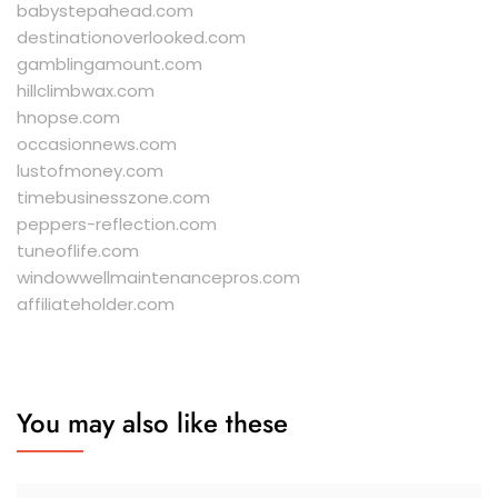
babystepahead.com
destinationoverlooked.com
gamblingamount.com
hillclimbwax.com
hnopse.com
occasionnews.com
lustofmoney.com
timebusinesszone.com
peppers-reflection.com
tuneoflife.com
windowwellmaintenancepros.com
affiliateholder.com
You may also like these