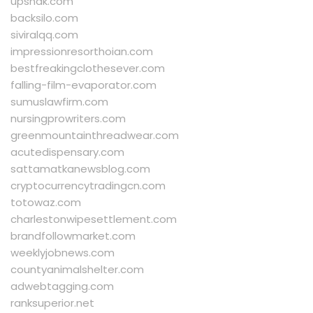
upshak.com
backsilo.com
siviralqq.com
impressionresorthoian.com
bestfreakingclothesever.com
falling-film-evaporator.com
sumuslawfirm.com
nursingprowriters.com
greenmountainthreadwear.com
acutedispensary.com
sattamatkanewsblog.com
cryptocurrencytradingcn.com
totowaz.com
charlestonwipesettlement.com
brandfollowmarket.com
weeklyjobnews.com
countyanimalshelter.com
adwebtagging.com
ranksuperior.net