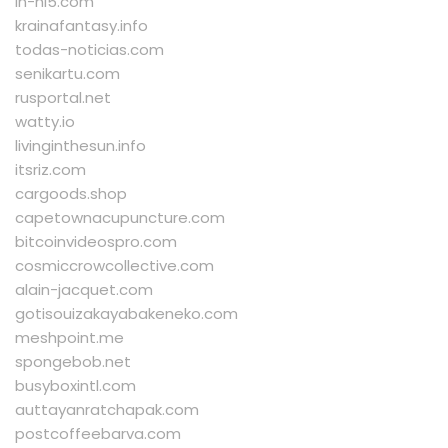
in-hi5.com
krainafantasy.info
todas-noticias.com
senikartu.com
rusportal.net
watty.io
livinginthesun.info
itsriz.com
cargoods.shop
capetownacupuncture.com
bitcoinvideospro.com
cosmiccrowcollective.com
alain-jacquet.com
gotisouizakayabakeneko.com
meshpoint.me
spongebob.net
busyboxintl.com
auttayanratchapak.com
postcoffeebarva.com