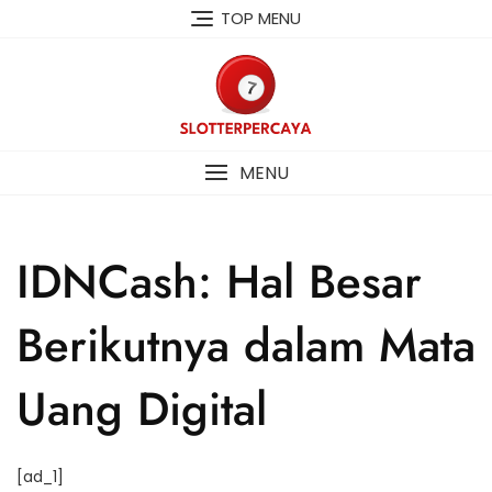
Skip
TOP MENU
to
content
MENU
IDNCash: Hal Besar
Berikutnya dalam Mata
Uang Digital
[ad_1]