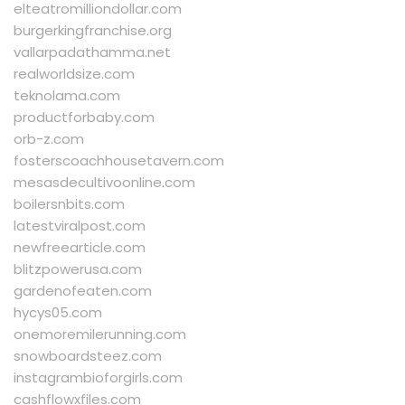
elteatromilliondollar.com
burgerkingfranchise.org
vallarpadathamma.net
realworldsize.com
teknolama.com
productforbaby.com
orb-z.com
fosterscoachhousetavern.com
mesasdecultivoonline.com
boilersnbits.com
latestviralpost.com
newfreearticle.com
blitzpowerusa.com
gardenofeaten.com
hycys05.com
onemoremilerunning.com
snowboardsteez.com
instagrambioforgirls.com
cashflowxfiles.com