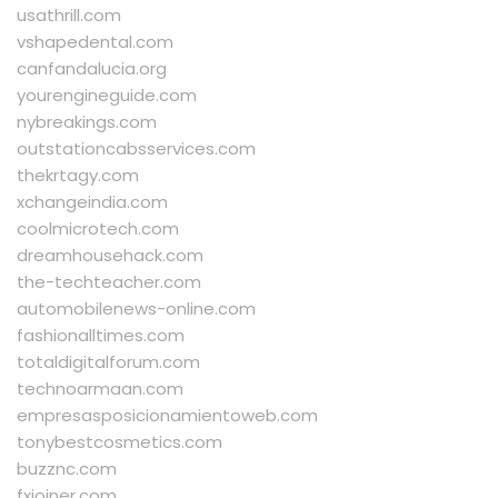
usathrill.com
vshapedental.com
canfandalucia.org
yourengineguide.com
nybreakings.com
outstationcabsservices.com
thekrtagy.com
xchangeindia.com
coolmicrotech.com
dreamhousehack.com
the-techteacher.com
automobilenews-online.com
fashionalltimes.com
totaldigitalforum.com
technoarmaan.com
empresasposicionamientoweb.com
tonybestcosmetics.com
buzznc.com
fxjoiner.com