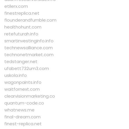
etilerx.com
finestreplica.net
flounderandfumble.com
healthohunt.com
retefuturah.info
smartinvestinginfo.info
technewsalliance.com
technonetmarket.com
tedstanger.net
ufabett732um3.com
uskola.info
wagonpaints.info
waitfornext.com
clearvisionmarketing.co
quantum-code.co
whatnews.me
final-dream.com
finest-replica.net