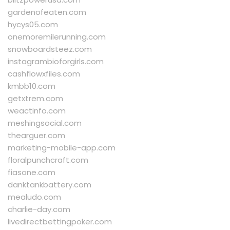
gardenofeaten.com
hycys05.com
onemoremilerunning.com
snowboardsteez.com
instagrambioforgirls.com
cashflowxfiles.com
kmbb10.com
getxtrem.com
weactinfo.com
meshingsocial.com
thearguer.com
marketing-mobile-app.com
floralpunchcraft.com
fiasone.com
danktankbattery.com
mealudo.com
charlie-day.com
livedirectbettingpoker.com