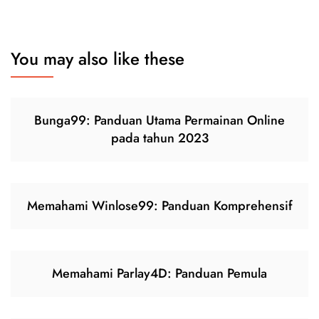
You may also like these
Bunga99: Panduan Utama Permainan Online
pada tahun 2023
Memahami Winlose99: Panduan Komprehensif
Memahami Parlay4D: Panduan Pemula