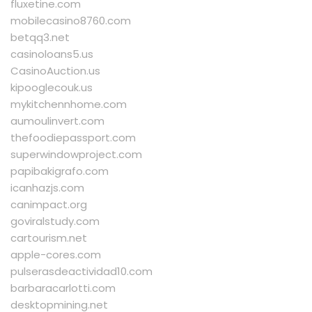
fluxetine.com
mobilecasino8760.com
betqq3.net
casinoloans5.us
CasinoAuction.us
kipooglecouk.us
mykitchennhome.com
aumoulinvert.com
thefoodiepassport.com
superwindowproject.com
papibakigrafo.com
icanhazjs.com
canimpact.org
goviralstudy.com
cartourism.net
apple-cores.com
pulserasdeactividad10.com
barbaracarlotti.com
desktopmining.net