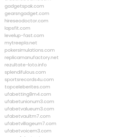
gadgetspak.com
gearsngadget.com
hireseodoctor.com
lapsfit.com
levelup-fast.com
mytreepla.net
pokersimulations.com
replicamanufactory.net
rezultate-loto.info
splendifulous.com
sportsrecords4u.com
topceleberites.com
ufabetting8m4.com
ufabetunionum3.com
ufabetvalueum3.com
ufabetvaultm7.com
ufabetvillageum7.com
ufabetvoicem3.com