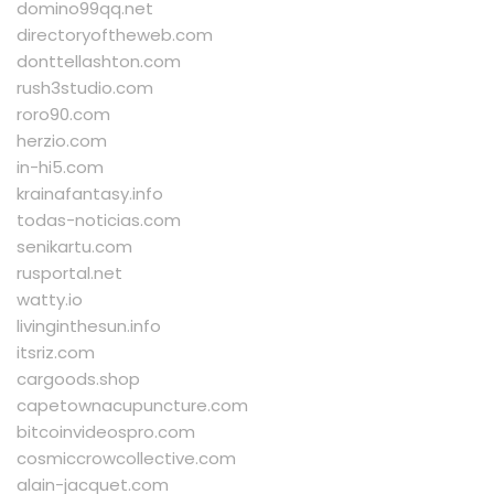
domino99qq.net
directoryoftheweb.com
donttellashton.com
rush3studio.com
roro90.com
herzio.com
in-hi5.com
krainafantasy.info
todas-noticias.com
senikartu.com
rusportal.net
watty.io
livinginthesun.info
itsriz.com
cargoods.shop
capetownacupuncture.com
bitcoinvideospro.com
cosmiccrowcollective.com
alain-jacquet.com