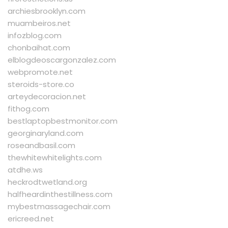
archiesbrooklyn.com
muambeiros.net
infozblog.com
chonbaihat.com
elblogdeoscargonzalez.com
webpromote.net
steroids-store.co
arteydecoracion.net
fithog.com
bestlaptopbestmonitor.com
georginaryland.com
roseandbasil.com
thewhitewhitelights.com
atdhe.ws
heckrodtwetland.org
halfheardinthestillness.com
mybestmassagechair.com
ericreed.net