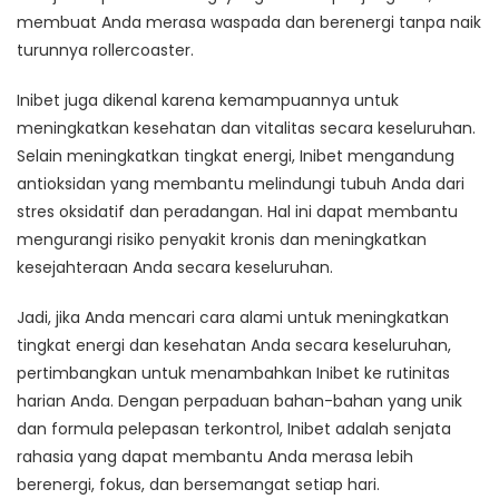
membuat Anda merasa waspada dan berenergi tanpa naik
turunnya rollercoaster.
Inibet juga dikenal karena kemampuannya untuk
meningkatkan kesehatan dan vitalitas secara keseluruhan.
Selain meningkatkan tingkat energi, Inibet mengandung
antioksidan yang membantu melindungi tubuh Anda dari
stres oksidatif dan peradangan. Hal ini dapat membantu
mengurangi risiko penyakit kronis dan meningkatkan
kesejahteraan Anda secara keseluruhan.
Jadi, jika Anda mencari cara alami untuk meningkatkan
tingkat energi dan kesehatan Anda secara keseluruhan,
pertimbangkan untuk menambahkan Inibet ke rutinitas
harian Anda. Dengan perpaduan bahan-bahan yang unik
dan formula pelepasan terkontrol, Inibet adalah senjata
rahasia yang dapat membantu Anda merasa lebih
berenergi, fokus, dan bersemangat setiap hari.