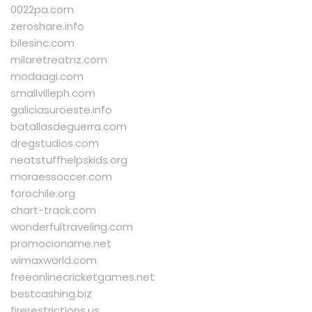
0022pa.com
zeroshare.info
bilesinc.com
milaretreatnz.com
modaagi.com
smallvilleph.com
galiciasuroeste.info
batallasdeguerra.com
dregstudios.com
neatstuffhelpskids.org
moraessoccer.com
forochile.org
chart-track.com
wonderfultraveling.com
promocioname.net
wimaxworld.com
freeonlinecricketgames.net
bestcashing.biz
firerestrictions.us