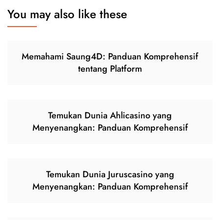
You may also like these
Memahami Saung4D: Panduan Komprehensif
tentang Platform
Temukan Dunia Ahlicasino yang
Menyenangkan: Panduan Komprehensif
Temukan Dunia Juruscasino yang
Menyenangkan: Panduan Komprehensif