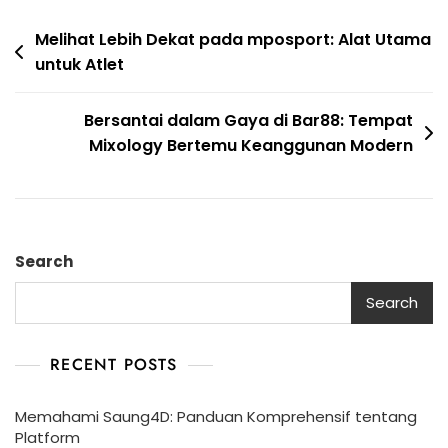
Post
Melihat Lebih Dekat pada mposport: Alat Utama
untuk Atlet
navigation
Bersantai dalam Gaya di Bar88: Tempat
Mixology Bertemu Keanggunan Modern
Search
Search
RECENT POSTS
Memahami Saung4D: Panduan Komprehensif tentang
Platform