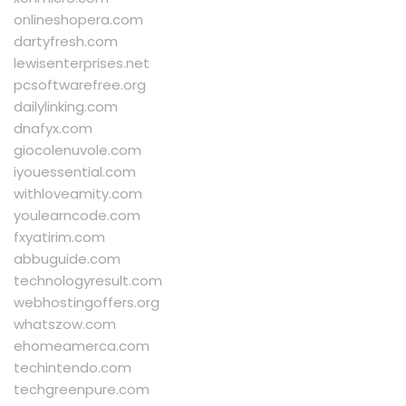
onlineshopera.com
dartyfresh.com
lewisenterprises.net
pcsoftwarefree.org
dailylinking.com
dnafyx.com
giocolenuvole.com
iyouessential.com
withloveamity.com
youlearncode.com
fxyatirim.com
abbuguide.com
technologyresult.com
webhostingoffers.org
whatszow.com
ehomeamerca.com
techintendo.com
techgreenpure.com