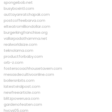
spongebob.net
busyboxintl.com
auttayanratchapak.com
postcoffeebarva.com
elteatromilliondollar.com
burgerkingfranchise.org
vallarpadathamma.net
realworldsize.com
teknolama.com
productforbaby.com
orb-z.com
fosterscoachhousetavern.com
mesasdecultivoonline.com
boilersnbits.com
latestviralpost.com
newfreearticle.com
blitzpowerusa.com
gardenofeaten.com
hycys05.com