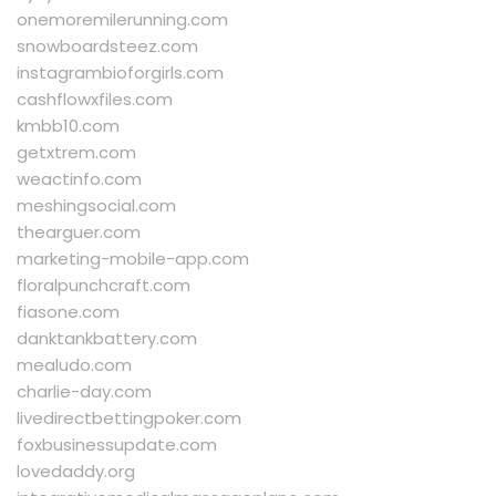
onemoremilerunning.com
snowboardsteez.com
instagrambioforgirls.com
cashflowxfiles.com
kmbb10.com
getxtrem.com
weactinfo.com
meshingsocial.com
thearguer.com
marketing-mobile-app.com
floralpunchcraft.com
fiasone.com
danktankbattery.com
mealudo.com
charlie-day.com
livedirectbettingpoker.com
foxbusinessupdate.com
lovedaddy.org