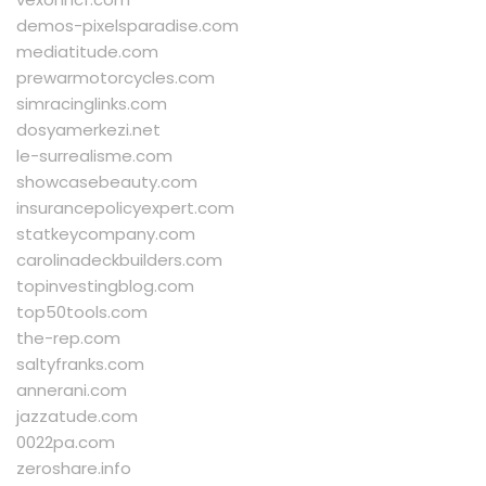
demos-pixelsparadise.com
mediatitude.com
prewarmotorcycles.com
simracinglinks.com
dosyamerkezi.net
le-surrealisme.com
showcasebeauty.com
insurancepolicyexpert.com
statkeycompany.com
carolinadeckbuilders.com
topinvestingblog.com
top50tools.com
the-rep.com
saltyfranks.com
annerani.com
jazzatude.com
0022pa.com
zeroshare.info