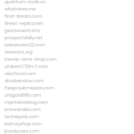
quantum-code.co
whatnews.me
final-dream.com
finest-replica.net
gestioneinh.info
prosportdaily.net
salesinvest22.com
teseract.org
trendy-ama-shop.com
ufabett732m7.com
visiofood.com
droidwindow.com
freeprsubmission.com
ufagold666.com
myinteriorblog.com
bnewsindia.com
techiepick.com
bamzyshop.com
pondycars.com