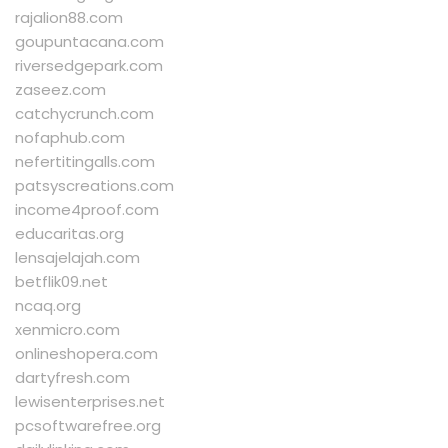
rajalion88.com
goupuntacana.com
riversedgepark.com
zaseez.com
catchycrunch.com
nofaphub.com
nefertitingalls.com
patsyscreations.com
income4proof.com
educaritas.org
lensajelajah.com
betflik09.net
ncaq.org
xenmicro.com
onlineshopera.com
dartyfresh.com
lewisenterprises.net
pcsoftwarefree.org