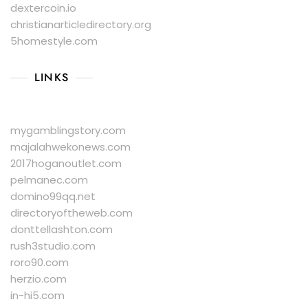
dextercoin.io
christianarticledirectory.org
5homestyle.com
LINKS
mygamblingstory.com
majalahwekonews.com
2017hoganoutlet.com
pelmanec.com
domino99qq.net
directoryoftheweb.com
donttellashton.com
rush3studio.com
roro90.com
herzio.com
in-hi5.com