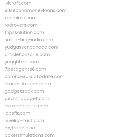
lvlcraft.com
90secondmoneyloans.com
xenmicro.com
rodrovers.com
tripssolution.com
satta-king-india.com
yukigassencanada.com
articlehorizone.com
yuqqbbzp.com
7betagents6.com
coronavirusuptodate.com
crackinstreams.com
gadgetspak.com
gearsngadget.com
hireseodoctor.com
lapsfit.com
levelup-fast.com
mytreepla.net
pokersimulations.com