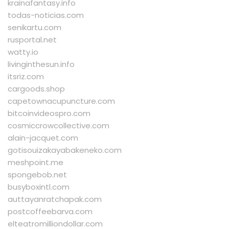
krainafantasy.info
todas-noticias.com
senikartu.com
rusportal.net
watty.io
livinginthesun.info
itsriz.com
cargoods.shop
capetownacupuncture.com
bitcoinvideospro.com
cosmiccrowcollective.com
alain-jacquet.com
gotisouizakayabakeneko.com
meshpoint.me
spongebob.net
busyboxintl.com
auttayanratchapak.com
postcoffeebarva.com
elteatromilliondollar.com