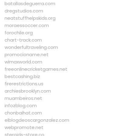
batallasdeguerra.com
dregstudios.com
neatstuffhelpskids.org
moraessoccer.com
forochile.org
chart-track.com
wonderfultraveling.com
promocioname.net
wimaxworld.com
freeonlinecricketgames.net
bestcashing.biz
firerestrictions.us
archiesbrooklyn.com
muambeiros.net
infozblog.com
chonbaihat.com
elblogdeoscargonzalez.com
webpromote.net
steroids-store.co