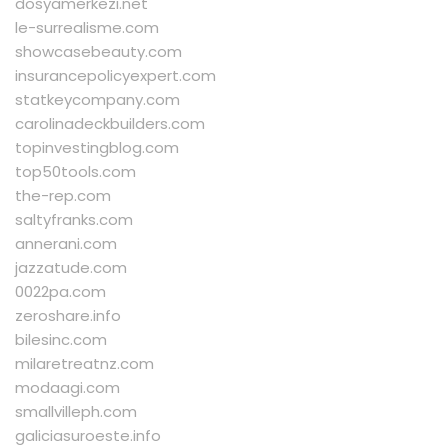
dosyamerkezi.net
le-surrealisme.com
showcasebeauty.com
insurancepolicyexpert.com
statkeycompany.com
carolinadeckbuilders.com
topinvestingblog.com
top50tools.com
the-rep.com
saltyfranks.com
annerani.com
jazzatude.com
0022pa.com
zeroshare.info
bilesinc.com
milaretreatnz.com
modaagi.com
smallvilleph.com
galiciasuroeste.info