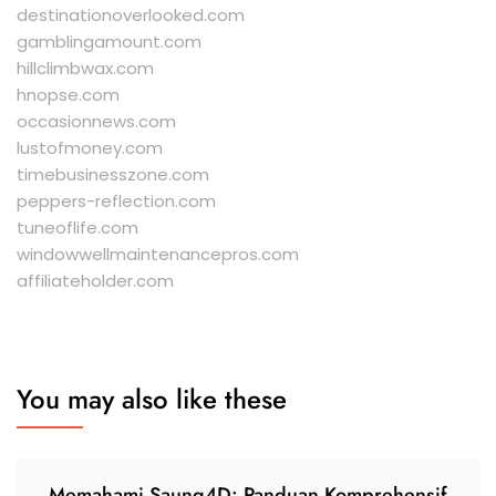
destinationoverlooked.com
gamblingamount.com
hillclimbwax.com
hnopse.com
occasionnews.com
lustofmoney.com
timebusinesszone.com
peppers-reflection.com
tuneoflife.com
windowwellmaintenancepros.com
affiliateholder.com
You may also like these
Memahami Saung4D: Panduan Komprehensif