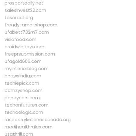
prosportdaily.net
salesinvest22.com
teseract.org
trendy-ama-shop.com
ufabett732m7.com
visiofood.com
droidwindow.com
freeprsubmission.com
ufagold666.com
myinteriorblog.com
bnewsindia.com
techiepick.com
bamzyshop.com
pondycars.com
techonfutures.com
techoologic.com
raspberryketonescanada.org
medihealthrules.com
usathrill.com