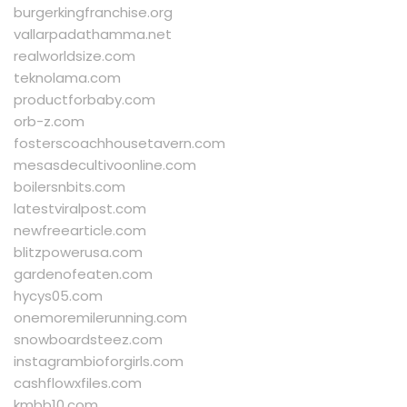
burgerkingfranchise.org
vallarpadathamma.net
realworldsize.com
teknolama.com
productforbaby.com
orb-z.com
fosterscoachhousetavern.com
mesasdecultivoonline.com
boilersnbits.com
latestviralpost.com
newfreearticle.com
blitzpowerusa.com
gardenofeaten.com
hycys05.com
onemoremilerunning.com
snowboardsteez.com
instagrambioforgirls.com
cashflowxfiles.com
kmbb10.com