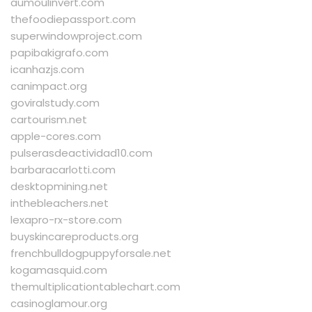
aumoulinvert.com
thefoodiepassport.com
superwindowproject.com
papibakigrafo.com
icanhazjs.com
canimpact.org
goviralstudy.com
cartourism.net
apple-cores.com
pulserasdeactividad10.com
barbaracarlotti.com
desktopmining.net
inthebleachers.net
lexapro-rx-store.com
buyskincareproducts.org
frenchbulldogpuppyforsale.net
kogamasquid.com
themultiplicationtablechart.com
casinoglamour.org