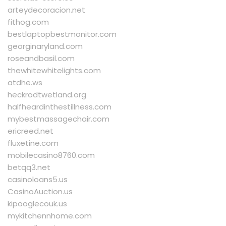
arteydecoracion.net
fithog.com
bestlaptopbestmonitor.com
georginaryland.com
roseandbasil.com
thewhitewhitelights.com
atdhe.ws
heckrodtwetland.org
halfheardinthestillness.com
mybestmassagechair.com
ericreed.net
fluxetine.com
mobilecasino8760.com
betqq3.net
casinoloans5.us
CasinoAuction.us
kipooglecouk.us
mykitchennhome.com