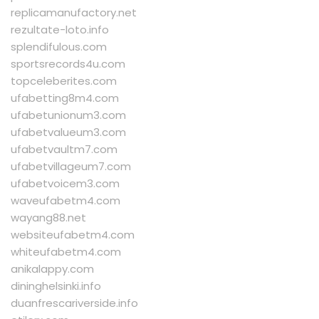
replicamanufactory.net
rezultate-loto.info
splendifulous.com
sportsrecords4u.com
topceleberites.com
ufabetting8m4.com
ufabetunionum3.com
ufabetvalueum3.com
ufabetvaultm7.com
ufabetvillageum7.com
ufabetvoicem3.com
waveufabetm4.com
wayang88.net
websiteufabetm4.com
whiteufabetm4.com
anikalappy.com
dininghelsinki.info
duanfrescariverside.info