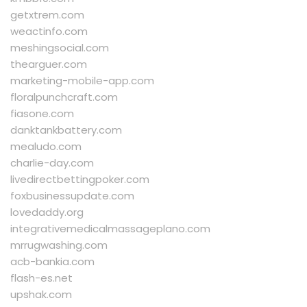
getxtrem.com
weactinfo.com
meshingsocial.com
thearguer.com
marketing-mobile-app.com
floralpunchcraft.com
fiasone.com
danktankbattery.com
mealudo.com
charlie-day.com
livedirectbettingpoker.com
foxbusinessupdate.com
lovedaddy.org
integrativemedicalmassageplano.com
mrrugwashing.com
acb-bankia.com
flash-es.net
upshak.com