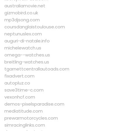
australiamovie.net
gizmobird.co.uk
mp3djsong.com
coursdanglaistoulouse.com
neptunuslex.com
auguri-di-natale.info
michelewatch.us
omega--watches.us
breitling-watches.us
tgarnettcentrallautoads.com
fixadvert.com
autopluz.co
save3time-c.com
vexonhcf.com
demos-pixelsparadise.com
mediatitude.com
prewarmotorcycles.com
simracinglinks.com