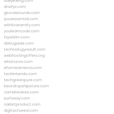
dailylinking.com
dnafyx.com
giocolenuvole.com
iyouessential.com
withloveamity.com
youlearncode.com
fxyatirim.com
abbuguide.com
technologyresult.com
webhostingoffers.org
whatszow.com
ehomeamerca.com
techintendo.com
techgreenpure.com
bestdropshipstore.com
cartelreviews.com
surfsway.com
nailartproduct.com
digitactseed.com