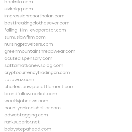
backsilo.com
siviralqq.com
impressionresorthoian.com
bestfreakingclothesever.com
falling-film-evaporator.com
sumuslawfirm.com
nursingprowriters.com
greenmountainthreadwear.com
acutedispensary.com
sattamatkanewsblog.com
cryptocurrencytradingcn.com
totowaz.com
charlestonwipesettlement.com
brandfollowmarket.com
weeklyjobnews.com
countyanimalshelter.com
adwebtagging.com
ranksuperior.net
babystepahead.com