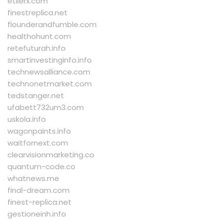
etilerx.com
finestreplica.net
flounderandfumble.com
healthohunt.com
retefuturah.info
smartinvestinginfo.info
technewsalliance.com
technonetmarket.com
tedstanger.net
ufabett732um3.com
uskola.info
wagonpaints.info
waitfornext.com
clearvisionmarketing.co
quantum-code.co
whatnews.me
final-dream.com
finest-replica.net
gestioneinh.info