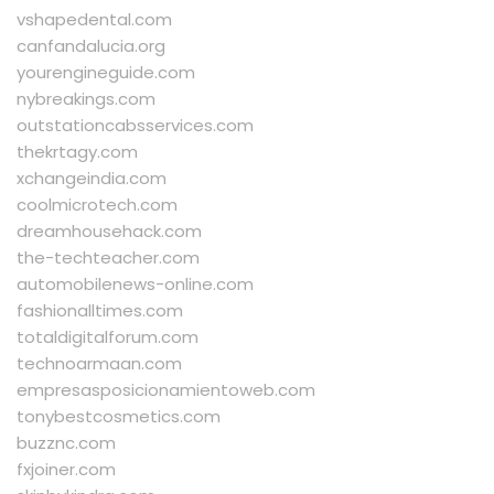
vshapedental.com
canfandalucia.org
yourengineguide.com
nybreakings.com
outstationcabsservices.com
thekrtagy.com
xchangeindia.com
coolmicrotech.com
dreamhousehack.com
the-techteacher.com
automobilenews-online.com
fashionalltimes.com
totaldigitalforum.com
technoarmaan.com
empresasposicionamientoweb.com
tonybestcosmetics.com
buzznc.com
fxjoiner.com