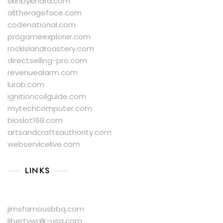
skinbykindra.com
alltherageface.com
codenational.com
progameexplorer.com
rockislandroastery.com
directselling-pro.com
revenuealarm.com
lurab.com
ignitioncoilguide.com
mytechcomputer.com
bioslot168.com
artsandcraftsauthority.com
webservicelive.com
LINKS
jimsfamousbbq.com
libertywalk-usa.com