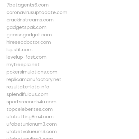
7betagents6.com
coronavirusuptodate.com
crackinstreams.com
gadgetspak.com
gearsngadget.com
hireseodoctor.com
lapsfit.com
levelup-fast.com
mytreepla.net
pokersimulations.com
replicamanufactory.net
rezultate-loto.info
splendifulous.com
sportsrecords4u.com
topceleberites.com
ufabetting8m4.com
ufabetunionum3.com
ufabetvalueum3.com
ufabetvaultm7.com