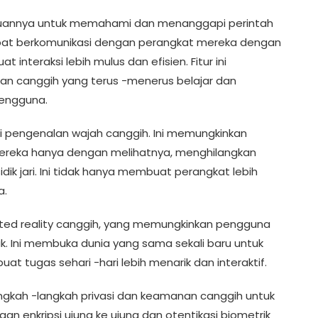
mpuannya untuk memahami dan menanggapi perintah
apat berkomunikasi dengan perangkat mereka dengan
interaksi lebih mulus dan efisien. Fitur ini
an canggih yang terus -menerus belajar dan
pengguna.
logi pengenalan wajah canggih. Ini memungkinkan
reka hanya dengan melihatnya, menghilangkan
ik jari. Ini tidak hanya membuat perangkat lebih
a.
ed reality canggih, yang memungkinkan pengguna
isik. Ini membuka dunia yang sama sekali baru untuk
t tugas sehari -hari lebih menarik dan interaktif.
n langkah -langkah privasi dan keamanan canggih untuk
n enkripsi ujung ke ujung dan otentikasi biometrik