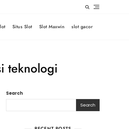
lot
Situs Slot
Slot Maxwin
slot gacor
i teknologi
Search
Search
RECENT POSTS