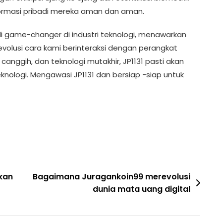
ormasi pribadi mereka aman dan aman.
di game-changer di industri teknologi, menawarkan
olusi cara kami berinteraksi dengan perangkat
I canggih, dan teknologi mutakhir, JP1131 pasti akan
eknologi. Mengawasi JP1131 dan bersiap -siap untuk
kan
Bagaimana Juragankoin99 merevolusi
dunia mata uang digital