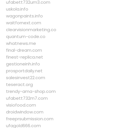
ufabett732um3.com
uskola.info
wagonpaints.info
waitfornext.com
clearvisionmarketing.co
quantum-code.co
whatnews.me
final-dream.com
finest-replica.net
gestioneinh.info
prosportdaily.net
salesinvest22.com
teseract.org
trendy-ama-shop.com
ufabett732m7.com
visiofood.com
droidwindow.com
freeprsubmission.com
ufagold666.com