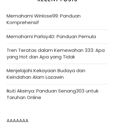
Memahami Winlose99: Panduan
Komprehensif
Memahami Parlay4D: Panduan Pemula
Tren Teratas dalam Kemewahan 333: Apa
yang Hot dan Apa yang Tidak
Menjelajahi Kekayaan Budaya dan
Keindahan Alam Lazawin
Ikuti Aksinya: Panduan Senang303 untuk
Taruhan Online
AAAAAAA