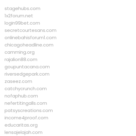
stagehubs.com
1x2forum.net
login99bet.com
secretcourtesans.com
onlinebahisforum1.com
chicagoheadline.com
camming.org
rajalion88.com
goupuntacana.com
riversedgepark.com
zaseez.com
catchycrunch.com
nofaphub.com
nefertitingalls.com
patsyscreations.com
income4proof.com
educaritas.org
lensajelajah.com