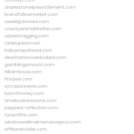
charlestonwipesettlement.com
brandfollowmarket.com
weeklyjobnews.com
countyanimalshelter.com
adwebtagging.com
ranksuperior.net
babystepahead.com
destinationoverlooked.com
gamblingamount.com
hillclimbwax.com
hnopse.com
occasionnews.com
lustofmoney.com
timebusinesszone.com
peppers-reflection.com
tuneoflife.com
windowwellmaintenancepros.com
affiliateholder.com