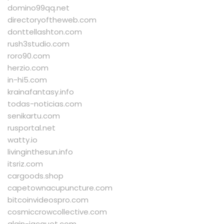
domino99qq.net
directoryoftheweb.com
donttellashton.com
rush3studio.com
roro90.com
herzio.com
in-hi5.com
krainafantasy.info
todas-noticias.com
senikartu.com
rusportal.net
watty.io
livinginthesun.info
itsriz.com
cargoods.shop
capetownacupuncture.com
bitcoinvideospro.com
cosmiccrowcollective.com
alain-jacquet.com