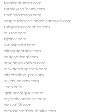
fashionalltimes.com
totaldigitalforum.com
technoarmaan.com
empresasposicionamientoweb.com
tonybestcosmetics.com
buzznc.com
fxjoiner.com
skinbykindra.com
alltherageface.com
codenational.com
progameexplorer.com
rockislandroastery.com
directselling-pro.com
revenuealarm.com
lurab.com
ignitioncoilguide.com
mytechcomputer.com
bioslot168.com
artsandcraftsauthority.com