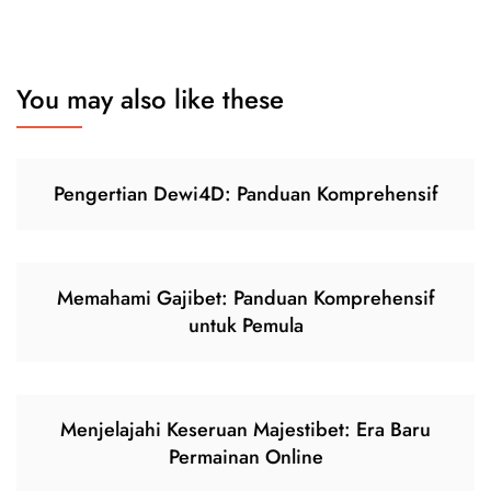
You may also like these
Pengertian Dewi4D: Panduan Komprehensif
Memahami Gajibet: Panduan Komprehensif
untuk Pemula
Menjelajahi Keseruan Majestibet: Era Baru
Permainan Online