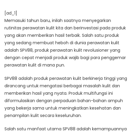
[ad_1]
Memasuki tahun baru, inilah saatnya menyegarkan
rutinitas perawatan kulit kita dan berinvestasi pada produk
yang akan memberikan hasil terbaik. Salah satu produk
yang sedang membuat heboh di dunia perawatan kulit
adalah SPV88, produk perawatan kulit revolusioner yang
dengan cepat menjadi produk wajib bagi para penggemar
perawatan kulit di mana pun.
SPV88 adalah produk perawatan kulit berkinerja tinggi yang
dirancang untuk mengatasi berbagai masalah kulit dan
memberikan hasil yang nyata. Produk multifungsi ini
diformulasikan dengan perpaduan bahan-bahan ampuh
yang bekerja sama untuk meningkatkan kesehatan dan
penampilan kulit secara keseluruhan.
Salah satu manfaat utama SPV88 adalah kemampuannya