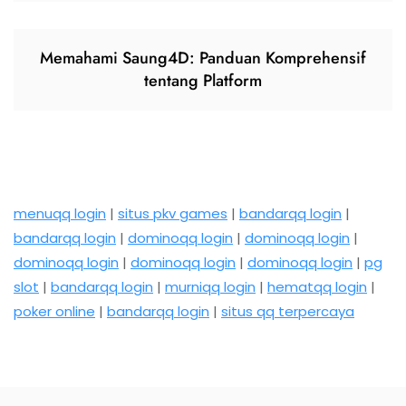
Memahami Saung4D: Panduan Komprehensif
tentang Platform
menuqq login
|
situs pkv games
|
bandarqq login
|
bandarqq login
|
dominoqq login
|
dominoqq login
|
dominoqq login
|
dominoqq login
|
dominoqq login
|
pg
slot
|
bandarqq login
|
murniqq login
|
hematqq login
|
poker online
|
bandarqq login
|
situs qq terpercaya