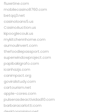
fluxetine.com
mobilecasino8760.com
betqq3.net
casinoloans5.us
CasinoAuction.us
kipooglecouk.us
mykitchennhome.com
aumoulinvert.com
thefoodiepassport.com
superwindowproject.com
papibakigrafo.com
icanhazjs.com
canimpact.org
goviralstudy.com
cartourism.net
apple-cores.com
pulserasdeactividad10.com
barbaracarlotti.com
desktopmining.net