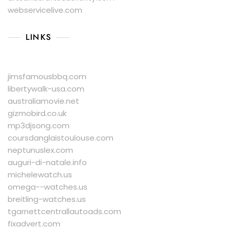
webservicelive.com
LINKS
jimsfamousbbq.com
libertywalk-usa.com
australiamovie.net
gizmobird.co.uk
mp3djsong.com
coursdanglaistoulouse.com
neptunuslex.com
auguri-di-natale.info
michelewatch.us
omega--watches.us
breitling-watches.us
tgarnettcentrallautoads.com
fixadvert.com