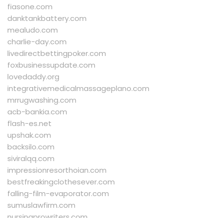
fiasone.com
danktankbattery.com
mealudo.com
charlie-day.com
livedirectbettingpoker.com
foxbusinessupdate.com
lovedaddy.org
integrativemedicalmassageplano.com
mrrugwashing.com
acb-bankia.com
flash-es.net
upshak.com
backsilo.com
siviralqq.com
impressionresorthoian.com
bestfreakingclothesever.com
falling-film-evaporator.com
sumuslawfirm.com
nursingprowriters.com