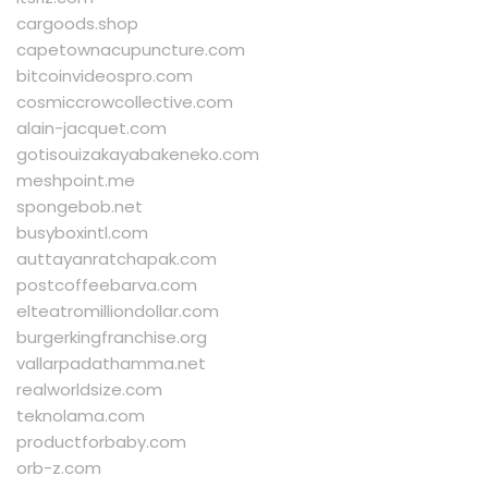
cargoods.shop
capetownacupuncture.com
bitcoinvideospro.com
cosmiccrowcollective.com
alain-jacquet.com
gotisouizakayabakeneko.com
meshpoint.me
spongebob.net
busyboxintl.com
auttayanratchapak.com
postcoffeebarva.com
elteatromilliondollar.com
burgerkingfranchise.org
vallarpadathamma.net
realworldsize.com
teknolama.com
productforbaby.com
orb-z.com