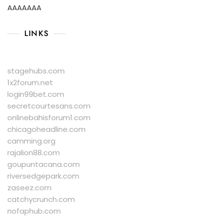
AAAAAAA
LINKS
stagehubs.com
1x2forum.net
login99bet.com
secretcourtesans.com
onlinebahisforum1.com
chicagoheadline.com
camming.org
rajalion88.com
goupuntacana.com
riversedgepark.com
zaseez.com
catchycrunch.com
nofaphub.com