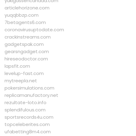
yukigassencanada.com
articlehorizone.com
yuqqbbzp.com
7betagents6.com
coronavirusuptodate.com
crackinstreams.com
gadgetspak.com
gearsngadget.com
hireseodoctor.com
lapsfit.com
levelup-fast.com
mytreepla.net
pokersimulations.com
replicamanufactory.net
rezultate-loto.info
splendifulous.com
sportsrecords4u.com
topceleberites.com
ufabetting8m4.com