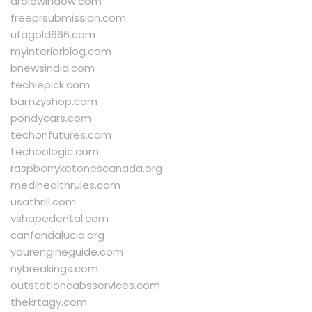
droidwindow.com
freeprsubmission.com
ufagold666.com
myinteriorblog.com
bnewsindia.com
techiepick.com
bamzyshop.com
pondycars.com
techonfutures.com
techoologic.com
raspberryketonescanada.org
medihealthrules.com
usathrill.com
vshapedental.com
canfandalucia.org
yourengineguide.com
nybreakings.com
outstationcabsservices.com
thekrtagy.com