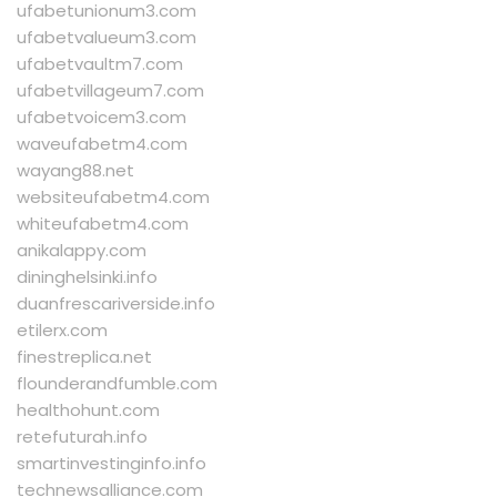
ufabetunionum3.com
ufabetvalueum3.com
ufabetvaultm7.com
ufabetvillageum7.com
ufabetvoicem3.com
waveufabetm4.com
wayang88.net
websiteufabetm4.com
whiteufabetm4.com
anikalappy.com
dininghelsinki.info
duanfrescariverside.info
etilerx.com
finestreplica.net
flounderandfumble.com
healthohunt.com
retefuturah.info
smartinvestinginfo.info
technewsalliance.com