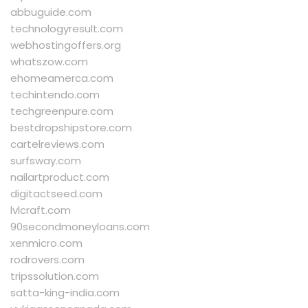
abbuguide.com
technologyresult.com
webhostingoffers.org
whatszow.com
ehomeamerca.com
techintendo.com
techgreenpure.com
bestdropshipstore.com
cartelreviews.com
surfsway.com
nailartproduct.com
digitactseed.com
lvlcraft.com
90secondmoneyloans.com
xenmicro.com
rodrovers.com
tripssolution.com
satta-king-india.com