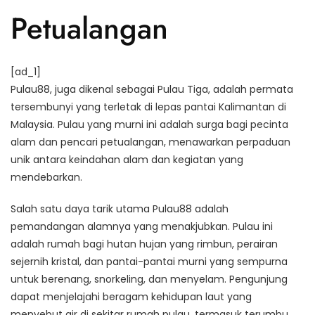
Petualangan
[ad_1]
Pulau88, juga dikenal sebagai Pulau Tiga, adalah permata
tersembunyi yang terletak di lepas pantai Kalimantan di
Malaysia. Pulau yang murni ini adalah surga bagi pecinta
alam dan pencari petualangan, menawarkan perpaduan
unik antara keindahan alam dan kegiatan yang
mendebarkan.
Salah satu daya tarik utama Pulau88 adalah
pemandangan alamnya yang menakjubkan. Pulau ini
adalah rumah bagi hutan hujan yang rimbun, perairan
sejernih kristal, dan pantai-pantai murni yang sempurna
untuk berenang, snorkeling, dan menyelam. Pengunjung
dapat menjelajahi beragam kehidupan laut yang
menyebut air di sekitar rumah pulau, termasuk terumbu