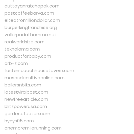
auttayanratchapak.com
postcoffeebarva.com
elteatromilliondollar.com
burgerkingfranchise.org
vallarpadathamma.net
realworldsize.com
teknolama.com
productforbaby.com
orb-z.com
fosterscoachhousetavern.com
mesasdecultivoonline.com
boilersnbits.com
latestviralpost.com
newfreearticle.com
blitzpowerusa.com
gardenofeaten.com
hycys05.com
onemoremilerunning.com