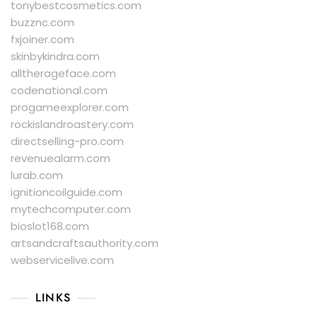
tonybestcosmetics.com
buzznc.com
fxjoiner.com
skinbykindra.com
alltherageface.com
codenational.com
progameexplorer.com
rockislandroastery.com
directselling-pro.com
revenuealarm.com
lurab.com
ignitioncoilguide.com
mytechcomputer.com
bioslot168.com
artsandcraftsauthority.com
webservicelive.com
LINKS