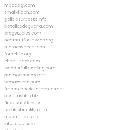
modaagi.com
smallvilleph.com
galiciasuroeste.info
batallasdeguerra.com
dregstudios.com
neatstuffhelpskids.org
moraessoccer.com
forochile.org
chart-track.com
wonderfultraveling.com
promocioname.net
wimaxworld.com
freeonlinecricketgames.net
bestcashing.biz
firerestrictions.us
archiesbrooklyn.com
muambeiros.net
infozblog.com