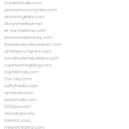
mediatitude.com
prewarmotorcycles.com
simracinglinks.com
dosyamerkezi.net
le-surrealisme.com
showcasebeauty.com
insurancepolicyexpert.com
statkeycompany.com
carolinadeckbuilders.com
topinvestingblog.com
top50tools.com
the-rep.com
saltyfranks.com
annerani.com
jazzatude.com
0022pa.com
zeroshare.info
bilesinc.com
milaretreatnz.com