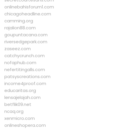
onlinebahisforum1.com
chicagoheadline.com
camming.org
rajalion88.com
goupuntacana.com
riversedgepark.com
zaseez.com
catchycrunch.com
nofaphub.com
nefertitingalls.com
patsyscreations.com
income4proof.com
educaritas.org
lensajelajah.com
betflik09.net
ncaq.org
xenmicro.com
onlineshopera.com