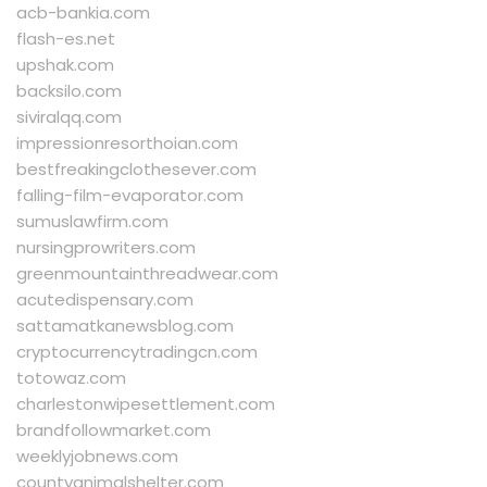
acb-bankia.com
flash-es.net
upshak.com
backsilo.com
siviralqq.com
impressionresorthoian.com
bestfreakingclothesever.com
falling-film-evaporator.com
sumuslawfirm.com
nursingprowriters.com
greenmountainthreadwear.com
acutedispensary.com
sattamatkanewsblog.com
cryptocurrencytradingcn.com
totowaz.com
charlestonwipesettlement.com
brandfollowmarket.com
weeklyjobnews.com
countyanimalshelter.com