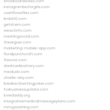
snowboardsteez.com
instagrambioforgirls.com
cashflowxfiles.com
kmbb10.com
getxtrem.com
weactinfo.com
meshingsocial.com
thearguer.com
marketing-mobile-app.com
floralpunchcraft.com
fiasone.com
danktankbattery.com
mealudo.com
charlie-day.com
livedirectbettingpoker.com
foxbusinessupdate.com
lovedaddy.org
integrativemedicalmassageplano.com
mrrugwashing.com