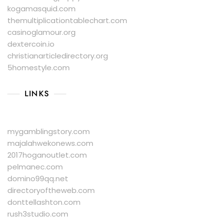
kogamasquid.com
themultiplicationtablechart.com
casinoglamour.org
dextercoin.io
christianarticledirectory.org
5homestyle.com
LINKS
mygamblingstory.com
majalahwekonews.com
2017hoganoutlet.com
pelmanec.com
domino99qq.net
directoryoftheweb.com
donttellashton.com
rush3studio.com