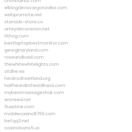
chonbaihat.com
elblogdeoscargonzalez.com
webpromote.net
steroids-store.co
arteydecoracion.net
fithog.com
bestlaptopbestmonitor.com
georginaryland.com
roseandbasil.com
thewhitewhitelights.com
atdhe.ws
heckrodtwetland.org
halfheardinthestillness.com
mybestmassagechair.com
ericreed.net
fluxetine.com
mobilecasino8760.com
betqq3.net
casinoloans5.us