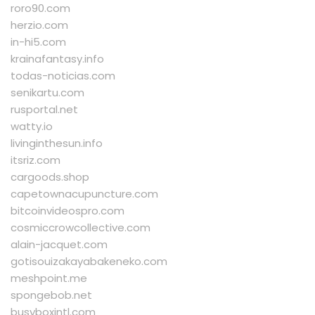
roro90.com
herzio.com
in-hi5.com
krainafantasy.info
todas-noticias.com
senikartu.com
rusportal.net
watty.io
livinginthesun.info
itsriz.com
cargoods.shop
capetownacupuncture.com
bitcoinvideospro.com
cosmiccrowcollective.com
alain-jacquet.com
gotisouizakayabakeneko.com
meshpoint.me
spongebob.net
busyboxintl.com