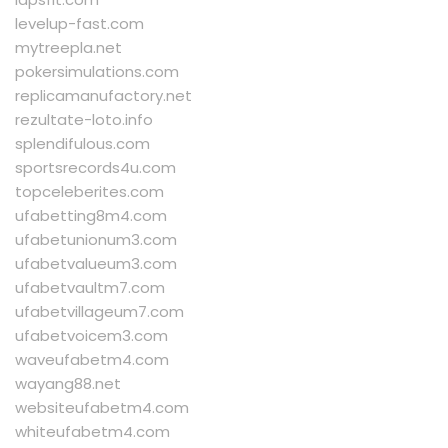
levelup-fast.com
mytreepla.net
pokersimulations.com
replicamanufactory.net
rezultate-loto.info
splendifulous.com
sportsrecords4u.com
topceleberites.com
ufabetting8m4.com
ufabetunionum3.com
ufabetvalueum3.com
ufabetvaultm7.com
ufabetvillageum7.com
ufabetvoicem3.com
waveufabetm4.com
wayang88.net
websiteufabetm4.com
whiteufabetm4.com