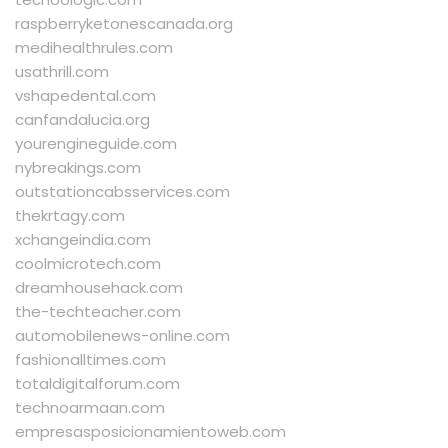
raspberryketonescanada.org
medihealthrules.com
usathrill.com
vshapedental.com
canfandalucia.org
yourengineguide.com
nybreakings.com
outstationcabsservices.com
thekrtagy.com
xchangeindia.com
coolmicrotech.com
dreamhousehack.com
the-techteacher.com
automobilenews-online.com
fashionalltimes.com
totaldigitalforum.com
technoarmaan.com
empresasposicionamientoweb.com