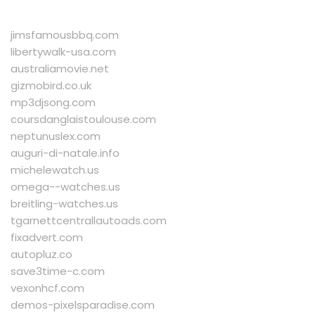
jimsfamousbbq.com
libertywalk-usa.com
australiamovie.net
gizmobird.co.uk
mp3djsong.com
coursdanglaistoulouse.com
neptunuslex.com
auguri-di-natale.info
michelewatch.us
omega--watches.us
breitling-watches.us
tgarnettcentrallautoads.com
fixadvert.com
autopluz.co
save3time-c.com
vexonhcf.com
demos-pixelsparadise.com