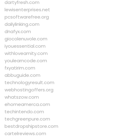
dartyfresh.com
lewisenterprises.net
pcsoftwarefree.org
dailylinking.com
dnafyx.com
giocolenuvole.com
iyouessential.com
withloveamity.com
youlearncode.com
fxyatirim.com
abbuguide.com
technologyresult.com
webhostingoffers.org
whatszow.com
ehomeamerca.com
techintendo.com
techgreenpure.com
bestdropshipstore.com
cartelreviews.com