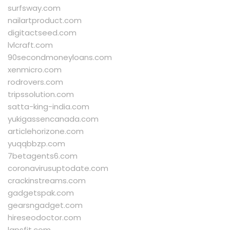
surfsway.com
nailartproduct.com
digitactseed.com
lvlcraft.com
90secondmoneyloans.com
xenmicro.com
rodrovers.com
tripssolution.com
satta-king-india.com
yukigassencanada.com
articlehorizone.com
yuqqbbzp.com
7betagents6.com
coronavirusuptodate.com
crackinstreams.com
gadgetspak.com
gearsngadget.com
hireseodoctor.com
lapsfit.com