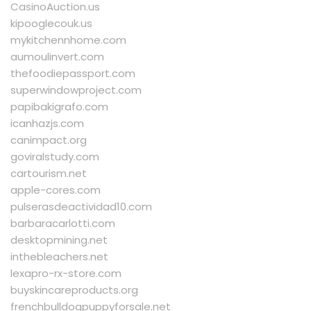
CasinoAuction.us
kipooglecouk.us
mykitchennhome.com
aumoulinvert.com
thefoodiepassport.com
superwindowproject.com
papibakigrafo.com
icanhazjs.com
canimpact.org
goviralstudy.com
cartourism.net
apple-cores.com
pulserasdeactividad10.com
barbaracarlotti.com
desktopmining.net
inthebleachers.net
lexapro-rx-store.com
buyskincareproducts.org
frenchbulldogpuppyforsale.net