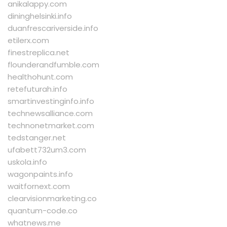
anikalappy.com
dininghelsinki.info
duanfrescariverside.info
etilerx.com
finestreplica.net
flounderandfumble.com
healthohunt.com
retefuturah.info
smartinvestinginfo.info
technewsalliance.com
technonetmarket.com
tedstanger.net
ufabett732um3.com
uskola.info
wagonpaints.info
waitfornext.com
clearvisionmarketing.co
quantum-code.co
whatnews.me