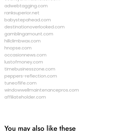
adwebtagging.com
ranksuperior.net
babystepahead.com
destinationoverlooked.com
gamblingamount.com
hillclimbwax.com
hnopse.com
occasionnews.com
lustofmoney.com
timebusinesszone.com
peppers-reflection.com
tuneoflife.com
windowwellmaintenancepros.com
affiliateholder.com
You may also like these