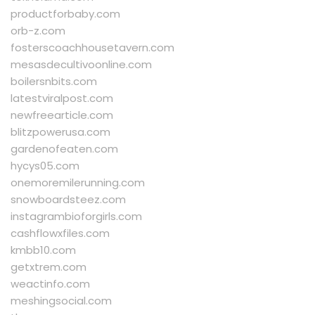
productforbaby.com
orb-z.com
fosterscoachhousetavern.com
mesasdecultivoonline.com
boilersnbits.com
latestviralpost.com
newfreearticle.com
blitzpowerusa.com
gardenofeaten.com
hycys05.com
onemoremilerunning.com
snowboardsteez.com
instagrambioforgirls.com
cashflowxfiles.com
kmbb10.com
getxtrem.com
weactinfo.com
meshingsocial.com