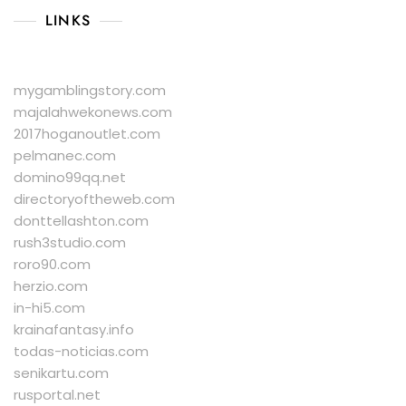
LINKS
mygamblingstory.com
majalahwekonews.com
2017hoganoutlet.com
pelmanec.com
domino99qq.net
directoryoftheweb.com
donttellashton.com
rush3studio.com
roro90.com
herzio.com
in-hi5.com
krainafantasy.info
todas-noticias.com
senikartu.com
rusportal.net