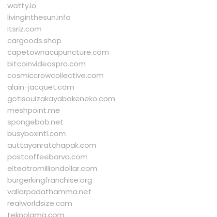
watty.io
livinginthesun.info
itsriz.com
cargoods.shop
capetownacupuncture.com
bitcoinvideospro.com
cosmiccrowcollective.com
alain-jacquet.com
gotisouizakayabakeneko.com
meshpoint.me
spongebob.net
busyboxintl.com
auttayanratchapak.com
postcoffeebarva.com
elteatromilliondollar.com
burgerkingfranchise.org
vallarpadathamma.net
realworldsize.com
teknolama.com