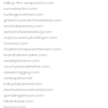
falling-film-evaporator.com
sumuslawfirm.com
nursingprowriters.com
greenmountainthreadwear.com
acutedispensary.com
sattamatkanewsblog.com
cryptocurrencytradingcn.com
totowaz.com
charlestonwipesettlement.com
brandfollowmarket.com
weeklyjobnews.com
countyanimalshelter.com
adwebtagging.com
ranksuperior.net
babystepahead.com
destinationoverlooked.com
gamblingamount.com
hillclimbwax.com
hnopse.com