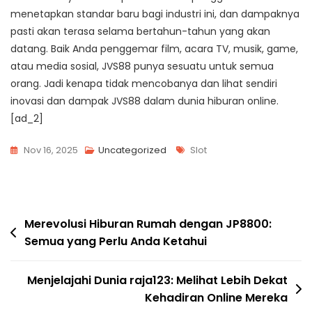
menetapkan standar baru bagi industri ini, dan dampaknya
pasti akan terasa selama bertahun-tahun yang akan
datang. Baik Anda penggemar film, acara TV, musik, game,
atau media sosial, JVS88 punya sesuatu untuk semua
orang. Jadi kenapa tidak mencobanya dan lihat sendiri
inovasi dan dampak JVS88 dalam dunia hiburan online.
[ad_2]
Tags
Nov 16, 2025
Uncategorized
Slot
Post
Merevolusi Hiburan Rumah dengan JP8800:
Semua yang Perlu Anda Ketahui
navigation
Menjelajahi Dunia raja123: Melihat Lebih Dekat
Kehadiran Online Mereka