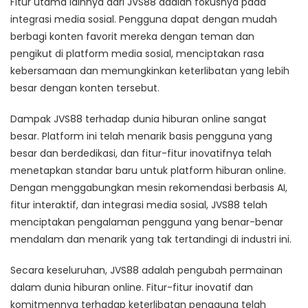
Fitur utama lainnya dari JVS88 adalah fokusnya pada
integrasi media sosial. Pengguna dapat dengan mudah
berbagi konten favorit mereka dengan teman dan
pengikut di platform media sosial, menciptakan rasa
kebersamaan dan memungkinkan keterlibatan yang lebih
besar dengan konten tersebut.
Dampak JVS88 terhadap dunia hiburan online sangat
besar. Platform ini telah menarik basis pengguna yang
besar dan berdedikasi, dan fitur-fitur inovatifnya telah
menetapkan standar baru untuk platform hiburan online.
Dengan menggabungkan mesin rekomendasi berbasis AI,
fitur interaktif, dan integrasi media sosial, JVS88 telah
menciptakan pengalaman pengguna yang benar-benar
mendalam dan menarik yang tak tertandingi di industri ini.
Secara keseluruhan, JVS88 adalah pengubah permainan
dalam dunia hiburan online. Fitur-fitur inovatif dan
komitmennya terhadap keterlibatan pengguna telah