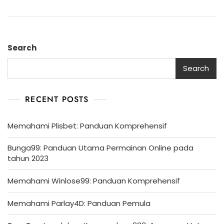
Search
Search
RECENT POSTS
Memahami Plisbet: Panduan Komprehensif
Bunga99: Panduan Utama Permainan Online pada
tahun 2023
Memahami Winlose99: Panduan Komprehensif
Memahami Parlay4D: Panduan Pemula