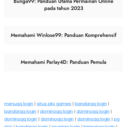
Bunga99: Panduan Utama Permainan Online
pada tahun 2023
Memahami Winlose99: Panduan Komprehensif
Memahami Parlay4D: Panduan Pemula
menuqq login
|
situs pkv games
|
bandarqq login
|
bandarqq login
|
dominoqq login
|
dominoqq login
|
dominoqq login
|
dominoqq login
|
dominoqq login
|
pg
slot
|
bandarqq login
|
murniqq login
|
hematqq login
|