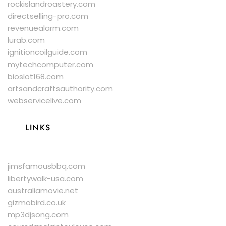
rockislandroastery.com
directselling-pro.com
revenuealarm.com
lurab.com
ignitioncoilguide.com
mytechcomputer.com
bioslot168.com
artsandcraftsauthority.com
webservicelive.com
LINKS
jimsfamousbbq.com
libertywalk-usa.com
australiamovie.net
gizmobird.co.uk
mp3djsong.com