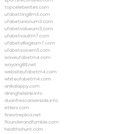
topceleberites.com
ufabetting8m4.com
ufabetunionum3.com
ufabetvalueum3.com
ufabetvaultm7.com
ufabetvillageum7.com
ufabetvoicem3.com
waveufabetm4.com
wayang88.net
websiteufabetm4.com
whiteufabetm4.com
anikalappy.com
dininghelsinki.info
duanfrescariverside.info
etilerx.com
finestreplica.net
flounderandfumble.com
healthohunt.com