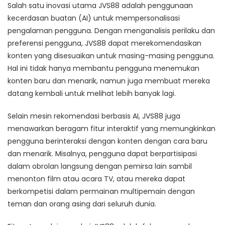
Salah satu inovasi utama JVS88 adalah penggunaan
kecerdasan buatan (AI) untuk mempersonalisasi
pengalaman pengguna. Dengan menganalisis perilaku dan
preferensi pengguna, JVS88 dapat merekomendasikan
konten yang disesuaikan untuk masing-masing pengguna.
Hal ini tidak hanya membantu pengguna menemukan
konten baru dan menarik, namun juga membuat mereka
datang kembali untuk melihat lebih banyak lagi.
Selain mesin rekomendasi berbasis AI, JVS88 juga
menawarkan beragam fitur interaktif yang memungkinkan
pengguna berinteraksi dengan konten dengan cara baru
dan menarik. Misalnya, pengguna dapat berpartisipasi
dalam obrolan langsung dengan pemirsa lain sambil
menonton film atau acara TV, atau mereka dapat
berkompetisi dalam permainan multipemain dengan
teman dan orang asing dari seluruh dunia.