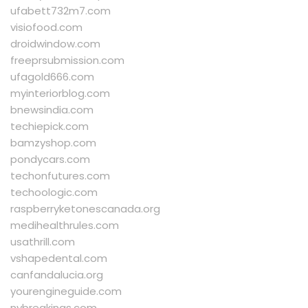
ufabett732m7.com
visiofood.com
droidwindow.com
freeprsubmission.com
ufagold666.com
myinteriorblog.com
bnewsindia.com
techiepick.com
bamzyshop.com
pondycars.com
techonfutures.com
techoologic.com
raspberryketonescanada.org
medihealthrules.com
usathrill.com
vshapedental.com
canfandalucia.org
yourengineguide.com
nybreakings.com