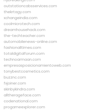
outstationcabsservices.com
thekrtagy.com
xchangeindia.com
coolmicrotech.com
dreamhousehack.com
the-techteacher.com
automobilenews-online.com
fashionalltimes.com
totaldigitalforum.com
technoarmaan.com
empresasposicionamientoweb.com
tonybestcosmetics.com
buzznc.com
fxjoiner.com
skinbykindra.com
alltherageface.com
codenational.com
progameexplorer.com