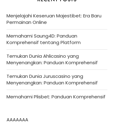
Menjelajahi Keseruan Majestibet: Era Baru
Permainan Online
Memahami Saung4D: Panduan
Komprehensif tentang Platform
Temukan Dunia Ahlicasino yang
Menyenangkan: Panduan Komprehensif
Temukan Dunia Juruscasino yang
Menyenangkan: Panduan Komprehensif
Memahami Plisbet: Panduan Komprehensif
AAAAAAA