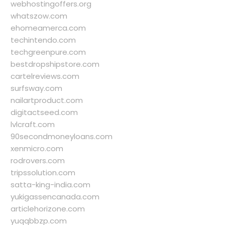
webhostingoffers.org
whatszow.com
ehomeamerca.com
techintendo.com
techgreenpure.com
bestdropshipstore.com
cartelreviews.com
surfsway.com
nailartproduct.com
digitactseed.com
lvlcraft.com
90secondmoneyloans.com
xenmicro.com
rodrovers.com
tripssolution.com
satta-king-india.com
yukigassencanada.com
articlehorizone.com
yuqqbbzp.com