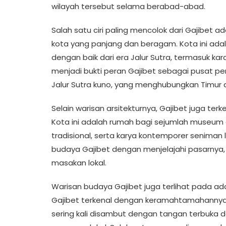
wilayah tersebut selama berabad-abad.
Salah satu ciri paling mencolok dari Gajibet 
kota yang panjang dan beragam. Kota ini ada
dengan baik dari era Jalur Sutra, termasuk kar
menjadi bukti peran Gajibet sebagai pusat 
Jalur Sutra kuno, yang menghubungkan Timur 
Selain warisan arsitekturnya, Gajibet juga 
Kota ini adalah rumah bagi sejumlah museum
tradisional, serta karya kontemporer seniman
budaya Gajibet dengan menjelajahi pasarnya, 
masakan lokal.
Warisan budaya Gajibet juga terlihat pada ad
Gajibet terkenal dengan keramahtamahannya
sering kali disambut dengan tangan terbuka d