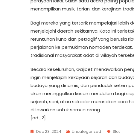
perayaan lokal. Salah satu acara paling popule
menampilkan musik, tarian, dan kerajinan tradis
Bagi mereka yang tertarik mempelajari lebih 
menjelajahi daerah sekitarnya. Kota ini terlet
reruntuhan kuno dan petroglif yang berusia r
perjalanan ke pemukiman nomaden terdekat, 
tradisional masyarakat adat di wilayah terseb
Secara keseluruhan, Gajibet menawarkan pe
ingin menjelajahi kekayaan sejarah dan buda
budaya yang dinamis, dan penduduk setempat 
akan meninggalkan kesan mendalam bagi siapa
sejarah, seni, atau sekadar merasakan cara hi
ditawarkan untuk semua orang.
[ad_2]
Tags
Dec 23, 2024
Uncategorized
Slot