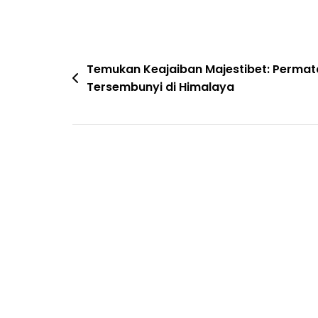
Post
Temukan Keajaiban Majestibet: Permat
Tersembunyi di Himalaya
navigation