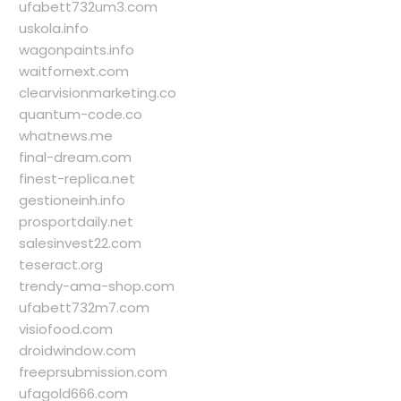
ufabett732um3.com
uskola.info
wagonpaints.info
waitfornext.com
clearvisionmarketing.co
quantum-code.co
whatnews.me
final-dream.com
finest-replica.net
gestioneinh.info
prosportdaily.net
salesinvest22.com
teseract.org
trendy-ama-shop.com
ufabett732m7.com
visiofood.com
droidwindow.com
freeprsubmission.com
ufagold666.com