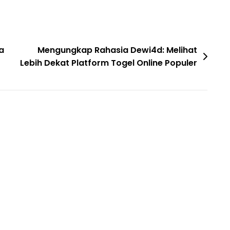
a
Mengungkap Rahasia Dewi4d: Melihat
Lebih Dekat Platform Togel Online Populer