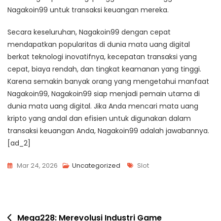
Nagakoin99 untuk transaksi keuangan mereka.
Secara keseluruhan, Nagakoin99 dengan cepat
mendapatkan popularitas di dunia mata uang digital
berkat teknologi inovatifnya, kecepatan transaksi yang
cepat, biaya rendah, dan tingkat keamanan yang tinggi.
Karena semakin banyak orang yang mengetahui manfaat
Nagakoin99, Nagakoin99 siap menjadi pemain utama di
dunia mata uang digital. Jika Anda mencari mata uang
kripto yang andal dan efisien untuk digunakan dalam
transaksi keuangan Anda, Nagakoin99 adalah jawabannya.
[ad_2]
Tags
Mar 24, 2026
Uncategorized
Slot
Post
Mega228: Merevolusi Industri Game