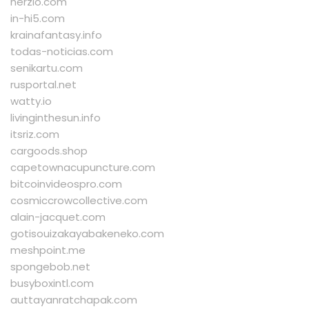
herzio.com
in-hi5.com
krainafantasy.info
todas-noticias.com
senikartu.com
rusportal.net
watty.io
livinginthesun.info
itsriz.com
cargoods.shop
capetownacupuncture.com
bitcoinvideospro.com
cosmiccrowcollective.com
alain-jacquet.com
gotisouizakayabakeneko.com
meshpoint.me
spongebob.net
busyboxintl.com
auttayanratchapak.com