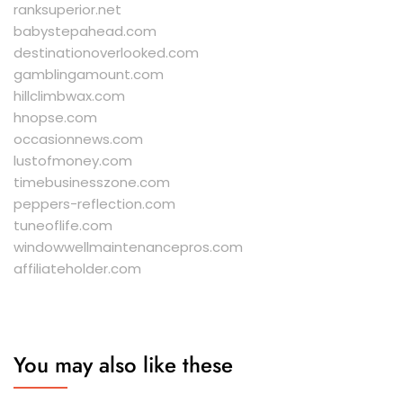
ranksuperior.net
babystepahead.com
destinationoverlooked.com
gamblingamount.com
hillclimbwax.com
hnopse.com
occasionnews.com
lustofmoney.com
timebusinesszone.com
peppers-reflection.com
tuneoflife.com
windowwellmaintenancepros.com
affiliateholder.com
You may also like these