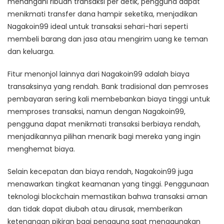
menangani ribuan transaksi per detik, pengguna dapat
menikmati transfer dana hampir seketika, menjadikan
Nagakoin99 ideal untuk transaksi sehari-hari seperti
membeli barang dan jasa atau mengirim uang ke teman
dan keluarga.
Fitur menonjol lainnya dari Nagakoin99 adalah biaya
transaksinya yang rendah. Bank tradisional dan pemroses
pembayaran sering kali membebankan biaya tinggi untuk
memproses transaksi, namun dengan Nagakoin99,
pengguna dapat menikmati transaksi berbiaya rendah,
menjadikannya pilihan menarik bagi mereka yang ingin
menghemat biaya.
Selain kecepatan dan biaya rendah, Nagakoin99 juga
menawarkan tingkat keamanan yang tinggi. Penggunaan
teknologi blockchain memastikan bahwa transaksi aman
dan tidak dapat diubah atau dirusak, memberikan
ketenangan pikiran bagi pengguna saat menggunakan