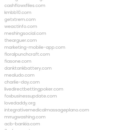
cashflowxfiles.com
kmbb10.com
getxtrem.com
weactinfo.com
meshingsocial.com
thearguer.com
marketing-mobile-app.com
floralpunchcraft.com
fiasone.com
danktankbattery.com
mealudo.com
charlie-day.com
livedirectbettingpoker.com
foxbusinessupdate.com
lovedaddy.org
integrativemedicalmassageplano.com
mrrugwashing.com
acb-bankia.com