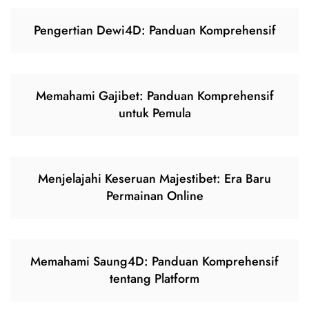
Pengertian Dewi4D: Panduan Komprehensif
Memahami Gajibet: Panduan Komprehensif
untuk Pemula
Menjelajahi Keseruan Majestibet: Era Baru
Permainan Online
Memahami Saung4D: Panduan Komprehensif
tentang Platform