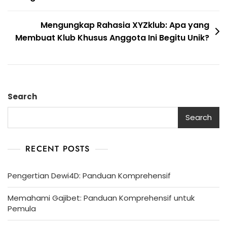
navigation
Mengungkap Rahasia XYZklub: Apa yang
Membuat Klub Khusus Anggota Ini Begitu Unik?
Search
Search
RECENT POSTS
Pengertian Dewi4D: Panduan Komprehensif
Memahami Gajibet: Panduan Komprehensif untuk
Pemula