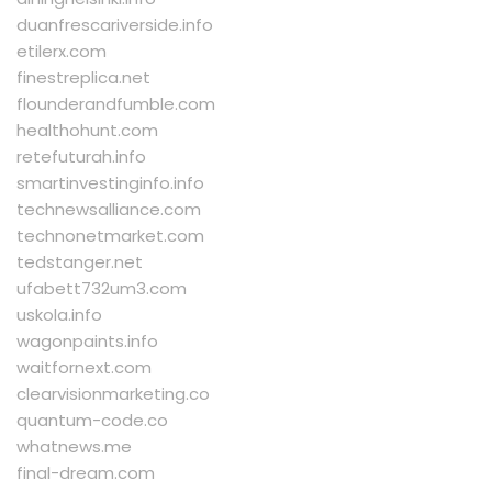
duanfrescariverside.info
etilerx.com
finestreplica.net
flounderandfumble.com
healthohunt.com
retefuturah.info
smartinvestinginfo.info
technewsalliance.com
technonetmarket.com
tedstanger.net
ufabett732um3.com
uskola.info
wagonpaints.info
waitfornext.com
clearvisionmarketing.co
quantum-code.co
whatnews.me
final-dream.com