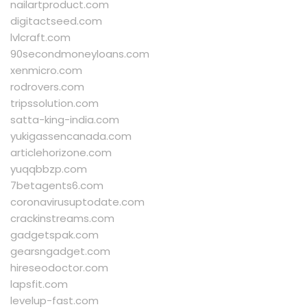
nailartproduct.com
digitactseed.com
lvlcraft.com
90secondmoneyloans.com
xenmicro.com
rodrovers.com
tripssolution.com
satta-king-india.com
yukigassencanada.com
articlehorizone.com
yuqqbbzp.com
7betagents6.com
coronavirusuptodate.com
crackinstreams.com
gadgetspak.com
gearsngadget.com
hireseodoctor.com
lapsfit.com
levelup-fast.com