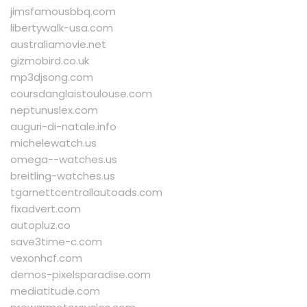
jimsfamousbbq.com
libertywalk-usa.com
australiamovie.net
gizmobird.co.uk
mp3djsong.com
coursdanglaistoulouse.com
neptunuslex.com
auguri-di-natale.info
michelewatch.us
omega--watches.us
breitling-watches.us
tgarnettcentrallautoads.com
fixadvert.com
autopluz.co
save3time-c.com
vexonhcf.com
demos-pixelsparadise.com
mediatitude.com