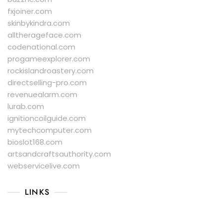
fxjoiner.com
skinbykindra.com
alltherageface.com
codenational.com
progameexplorer.com
rockislandroastery.com
directselling-pro.com
revenuealarm.com
lurab.com
ignitioncoilguide.com
mytechcomputer.com
bioslot168.com
artsandcraftsauthority.com
webservicelive.com
LINKS