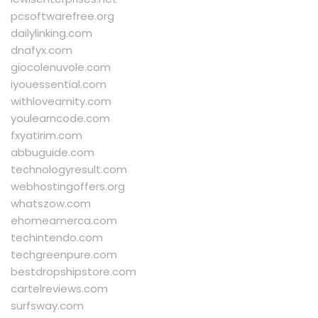
pcsoftwarefree.org
dailylinking.com
dnafyx.com
giocolenuvole.com
iyouessential.com
withloveamity.com
youlearncode.com
fxyatirim.com
abbuguide.com
technologyresult.com
webhostingoffers.org
whatszow.com
ehomeamerca.com
techintendo.com
techgreenpure.com
bestdropshipstore.com
cartelreviews.com
surfsway.com