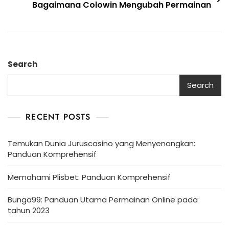
Bagaimana Colowin Mengubah Permainan
Search
Search
RECENT POSTS
Temukan Dunia Juruscasino yang Menyenangkan:
Panduan Komprehensif
Memahami Plisbet: Panduan Komprehensif
Bunga99: Panduan Utama Permainan Online pada
tahun 2023