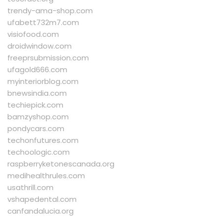
trendy-ama-shop.com
ufabett732m7.com
visiofood.com
droidwindow.com
freeprsubmission.com
ufagold666.com
myinteriorblog.com
bnewsindia.com
techiepick.com
bamzyshop.com
pondycars.com
techonfutures.com
techoologic.com
raspberryketonescanada.org
medihealthrules.com
usathrill.com
vshapedental.com
canfandalucia.org