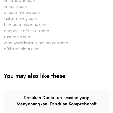
hillclimbwax.com
hnopse.com
occasionnews.com
lustofmoney.com
timebusinesszone.com
peppers-reflection.com
tuneoflife.com
windowwellmaintenancepros.com
affiliateholder.com
You may also like these
Temukan Dunia Juruscasino yang
Menyenangkan: Panduan Komprehensif