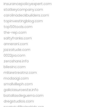
insurancepolicyexpert.com
statkeycompany.com
carolinadeckbuilders.com
topinvestingblog.com
top50tools.com
the-rep.com
saltyfranks.com
annerani.com
jazzatude.com
0022pa.com
zeroshare.info
bilesinc.com
milaretreatnz.com
modaagi.com
smallvilleph.com
galiciasuroeste.info
batallasdeguerra.com
dregstudios.com
neatstuffhelpskids.org