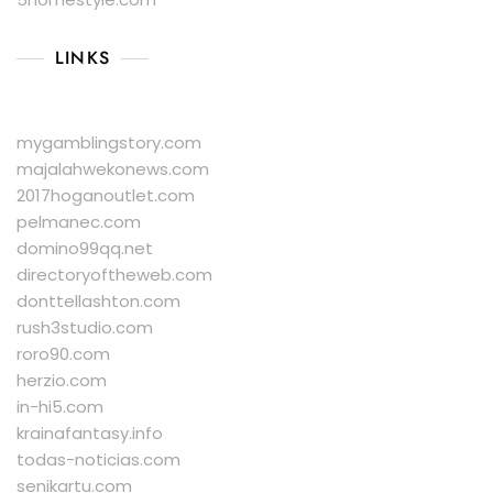
LINKS
mygamblingstory.com
majalahwekonews.com
2017hoganoutlet.com
pelmanec.com
domino99qq.net
directoryoftheweb.com
donttellashton.com
rush3studio.com
roro90.com
herzio.com
in-hi5.com
krainafantasy.info
todas-noticias.com
senikartu.com