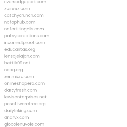
riversedgepark.com
zaseez.com
catchycrunch.com
nofaphub.com
nefertitingalls.com
patsyscreations.com
income4proof.com
educaritas.org
lensajelajah.com
betflik09.net
ncaq.org
xenmicro.com
onlineshopera.com
dartyfresh.com
lewisenterprises.net
pcsoftwarefree.org
dailylinking.com
dnafyx.com
giocolenuvole.com