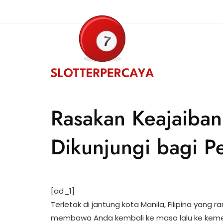
Skip
to
content
Rasakan Keajaiban
Dikunjungi bagi 
[ad_1]
Terletak di jantung kota Manila, Filipina yan
membawa Anda kembali ke masa lalu ke keme