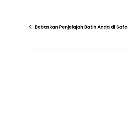
Post
Bebaskan Penjelajah Batin Anda di Safa
navigation