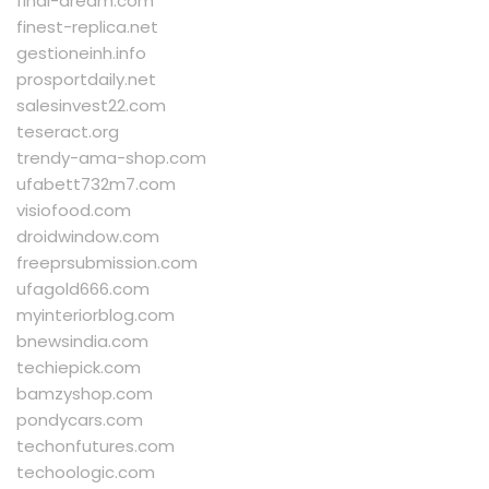
final-dream.com
finest-replica.net
gestioneinh.info
prosportdaily.net
salesinvest22.com
teseract.org
trendy-ama-shop.com
ufabett732m7.com
visiofood.com
droidwindow.com
freeprsubmission.com
ufagold666.com
myinteriorblog.com
bnewsindia.com
techiepick.com
bamzyshop.com
pondycars.com
techonfutures.com
techoologic.com