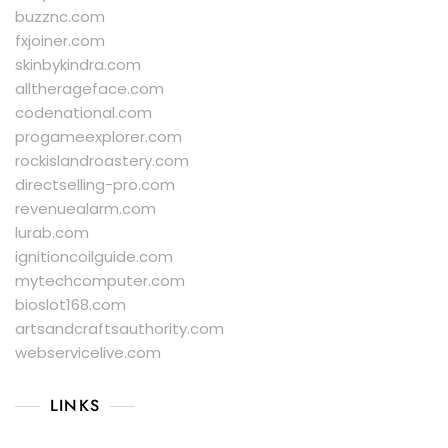
buzznc.com
fxjoiner.com
skinbykindra.com
alltherageface.com
codenational.com
progameexplorer.com
rockislandroastery.com
directselling-pro.com
revenuealarm.com
lurab.com
ignitioncoilguide.com
mytechcomputer.com
bioslot168.com
artsandcraftsauthority.com
webservicelive.com
LINKS