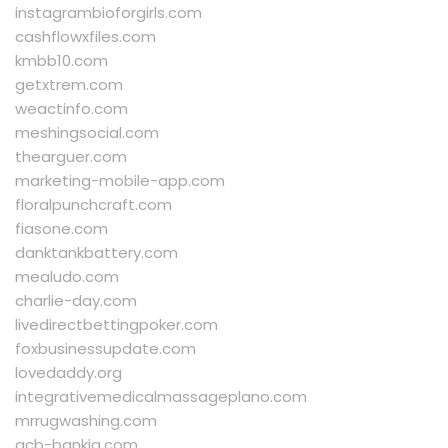
instagrambioforgirls.com
cashflowxfiles.com
kmbb10.com
getxtrem.com
weactinfo.com
meshingsocial.com
thearguer.com
marketing-mobile-app.com
floralpunchcraft.com
fiasone.com
danktankbattery.com
mealudo.com
charlie-day.com
livedirectbettingpoker.com
foxbusinessupdate.com
lovedaddy.org
integrativemedicalmassageplano.com
mrrugwashing.com
acb-bankia.com