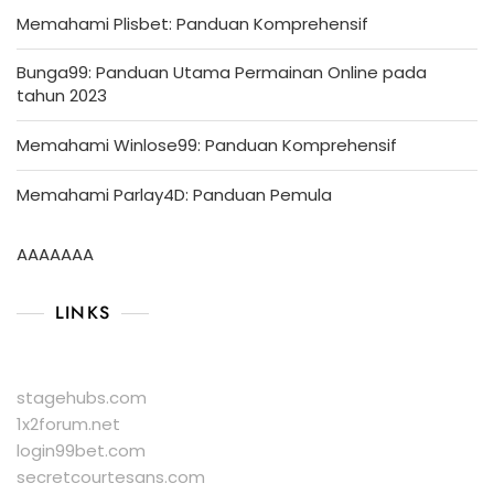
Memahami Plisbet: Panduan Komprehensif
Bunga99: Panduan Utama Permainan Online pada
tahun 2023
Memahami Winlose99: Panduan Komprehensif
Memahami Parlay4D: Panduan Pemula
AAAAAAA
LINKS
stagehubs.com
1x2forum.net
login99bet.com
secretcourtesans.com