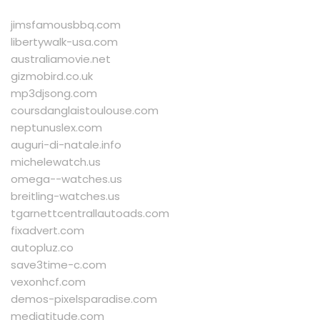
jimsfamousbbq.com
libertywalk-usa.com
australiamovie.net
gizmobird.co.uk
mp3djsong.com
coursdanglaistoulouse.com
neptunuslex.com
auguri-di-natale.info
michelewatch.us
omega--watches.us
breitling-watches.us
tgarnettcentrallautoads.com
fixadvert.com
autopluz.co
save3time-c.com
vexonhcf.com
demos-pixelsparadise.com
mediatitude.com