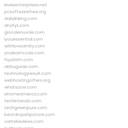
lewisenterprises.net
pcsoftwarefree.org
dailylinking.com
dnafyx.com
giocolenuvole.com
iyouessential.com
withloveamity.com
youlearncode.com
fxyatirim.com
abbuguide.com
technologyresult.com
webhostingoffers.org
whatszow.com
ehomeamerca.com
techintendo.com
techgreenpure.com
bestdropshipstore.com
cartelreviews.com