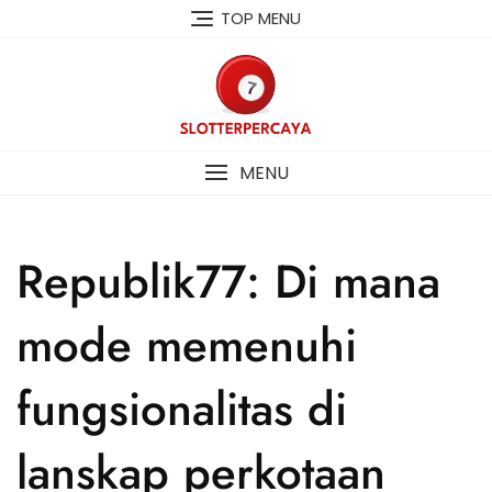
Skip
TOP MENU
to
content
MENU
Republik77: Di mana
mode memenuhi
fungsionalitas di
lanskap perkotaan