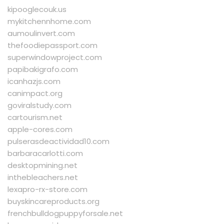
kipooglecouk.us
mykitchennhome.com
aumoulinvert.com
thefoodiepassport.com
superwindowproject.com
papibakigrafo.com
icanhazjs.com
canimpact.org
goviralstudy.com
cartourism.net
apple-cores.com
pulserasdeactividad10.com
barbaracarlotti.com
desktopmining.net
inthebleachers.net
lexapro-rx-store.com
buyskincareproducts.org
frenchbulldogpuppyforsale.net