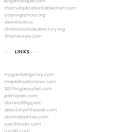
kogamasquid.com
themultiplicationtablechart.com
casinoglamour.org
dextercoin.io
christianarticledirectory.org
5homestyle.com
LINKS
mygamblingstory.com
majalahwekonews.com
2017hoganoutlet.com
pelmanec.com
domino99qq.net
directoryoftheweb.com
donttellashton.com
rush3studio.com
roro90.com