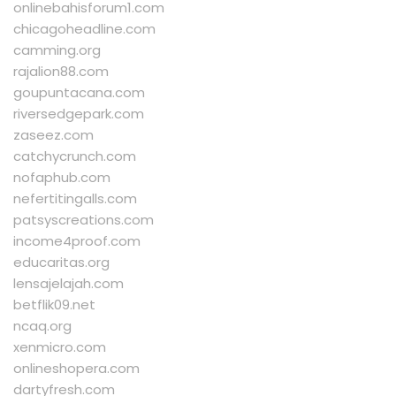
onlinebahisforum1.com
chicagoheadline.com
camming.org
rajalion88.com
goupuntacana.com
riversedgepark.com
zaseez.com
catchycrunch.com
nofaphub.com
nefertitingalls.com
patsyscreations.com
income4proof.com
educaritas.org
lensajelajah.com
betflik09.net
ncaq.org
xenmicro.com
onlineshopera.com
dartyfresh.com