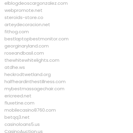
elblogdeoscargonzalez.com
webpromote.net
steroids-store.co
arteydecoracion.net
fithog.com
bestlaptopbestmonitor.com
georginaryland.com
roseandbasil.com
thewhitewhitelights.com
atdhe.ws
heckrodtwetland.org
halfheardinthestillness.com
mybestmassagechair.com
ericreed.net
fluxetine.com
mobilecasino8760.com
betqq3.net
casinoloans5.us
CasinoAuction.us