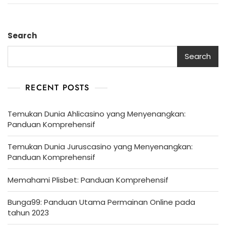
Search
Search
RECENT POSTS
Temukan Dunia Ahlicasino yang Menyenangkan:
Panduan Komprehensif
Temukan Dunia Juruscasino yang Menyenangkan:
Panduan Komprehensif
Memahami Plisbet: Panduan Komprehensif
Bunga99: Panduan Utama Permainan Online pada
tahun 2023