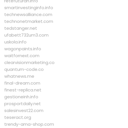
retefuturah.info
smartinvestinginfo.info
technewsalliance.com
technonetmarket.com
tedstanger.net
ufabett732um3.com
uskola.info
wagonpaints.info
waitfornext.com
clearvisionmarketing.co
quantum-code.co
whatnews.me
final-dream.com
finest-replica.net
gestioneinh.info
prosportdaily.net
salesinvest22.com
teseract.org
trendy-ama-shop.com