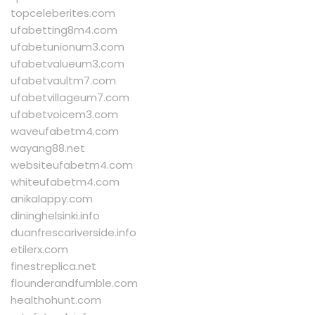
topceleberites.com
ufabetting8m4.com
ufabetunionum3.com
ufabetvalueum3.com
ufabetvaultm7.com
ufabetvillageum7.com
ufabetvoicem3.com
waveufabetm4.com
wayang88.net
websiteufabetm4.com
whiteufabetm4.com
anikalappy.com
dininghelsinki.info
duanfrescariverside.info
etilerx.com
finestreplica.net
flounderandfumble.com
healthohunt.com