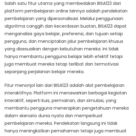
Salah satu fitur utama yang membedakan BISA123 dari
platform pembelajaran online lainnya adalah pendekatan
pembelajaran yang dipersonalisasi. Melalui penggunaan
algoritma canggih dan kecerdasan buatan, BISA123 dapat
menganalisis gaya belajar, preferensi, dan tujuan setiap
pengguna, dan menciptakan jalur pembelajaran khusus
yang disesuaikan dengan kebutuhan mereka. Ini tidak
hanya membantu pengguna belajar lebih efektif tetapi
juga membuat mereka tetap terlibat dan termotivasi
sepanjang perjalanan belajar mereka.
Fitur menonjol lain dari BISA123 adalah alat pembelajaran
interaktifnya. Platform ini menawarkan berbagai kegiatan
interaktif, seperti kuis, permainan, dan simulasi, yang
membantu pengguna menerapkan pengetahuan mereka
dalam skenario dunia nyata dan memperkuat
pembelajaran mereka. Pendekatan langsung ini tidak
hanya meningkatkan pemahaman tetapi juga membuat