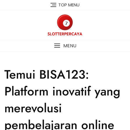
Skip
TOP MENU
to
content
MENU
Temui BISA123:
Platform inovatif yang
merevolusi
pembelajaran online