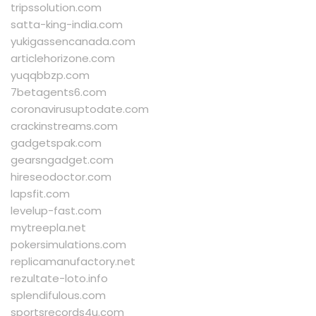
tripssolution.com
satta-king-india.com
yukigassencanada.com
articlehorizone.com
yuqqbbzp.com
7betagents6.com
coronavirusuptodate.com
crackinstreams.com
gadgetspak.com
gearsngadget.com
hireseodoctor.com
lapsfit.com
levelup-fast.com
mytreepla.net
pokersimulations.com
replicamanufactory.net
rezultate-loto.info
splendifulous.com
sportsrecords4u.com