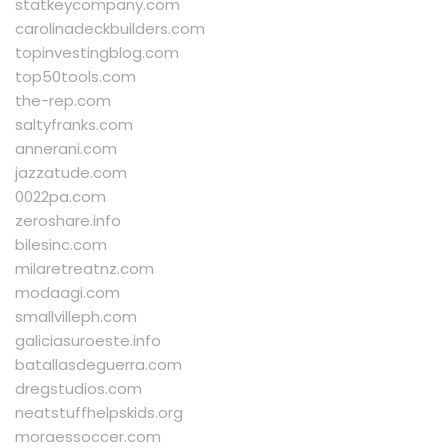
statkeycompany.com
carolinadeckbuilders.com
topinvestingblog.com
top50tools.com
the-rep.com
saltyfranks.com
annerani.com
jazzatude.com
0022pa.com
zeroshare.info
bilesinc.com
milaretreatnz.com
modaagi.com
smallvilleph.com
galiciasuroeste.info
batallasdeguerra.com
dregstudios.com
neatstuffhelpskids.org
moraessoccer.com