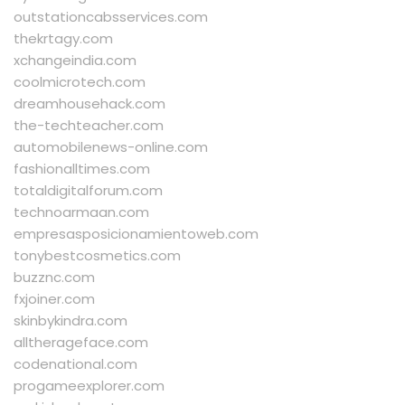
outstationcabsservices.com
thekrtagy.com
xchangeindia.com
coolmicrotech.com
dreamhousehack.com
the-techteacher.com
automobilenews-online.com
fashionalltimes.com
totaldigitalforum.com
technoarmaan.com
empresasposicionamientoweb.com
tonybestcosmetics.com
buzznc.com
fxjoiner.com
skinbykindra.com
alltherageface.com
codenational.com
progameexplorer.com