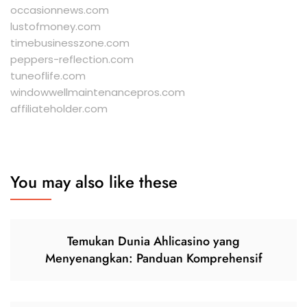
occasionnews.com
lustofmoney.com
timebusinesszone.com
peppers-reflection.com
tuneoflife.com
windowwellmaintenancepros.com
affiliateholder.com
You may also like these
Temukan Dunia Ahlicasino yang
Menyenangkan: Panduan Komprehensif