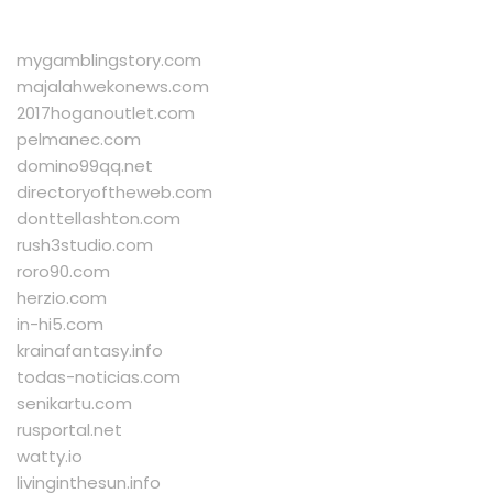
mygamblingstory.com
majalahwekonews.com
2017hoganoutlet.com
pelmanec.com
domino99qq.net
directoryoftheweb.com
donttellashton.com
rush3studio.com
roro90.com
herzio.com
in-hi5.com
krainafantasy.info
todas-noticias.com
senikartu.com
rusportal.net
watty.io
livinginthesun.info