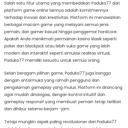
Salah satu fitur utama yang membedakan Paduka77 dari
platform game online lainnya adalah komitmennya
terhadap inovasi dan kreativitas. Platform ini menawarkan
berbagai macam game yang melayani semua jenis
pemain, dari gamer kasual hingga penggemar hardcore.
Apakah Anda menikmati permainan kasino klasik seperti
poker dan blackjack atau lebih suka game yang lebih
modern dan interaktif seperti simulasi realitas virtual,
Paduka77 memiliki sesuatu untuk semua orang.
Selain beragam pilihan game, Paduka77 juga bangga
dengan antarmuka yang ramah pengguna dan
pengalaman gameplay yang mulus. Platform ini dirancang
agar mudah dinavigasi, dengan kontrol intuitif dan
gameplay responsif yang membuat pemain tetap terlibat
dan dihibur selama berjam -jam.
Tetapi mungkin aspek paling revolusioner dari Paduka77