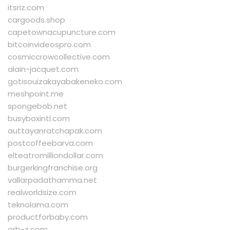
itsriz.com
cargoods.shop
capetownacupuncture.com
bitcoinvideospro.com
cosmiccrowcollective.com
alain-jacquet.com
gotisouizakayabakeneko.com
meshpoint.me
spongebob.net
busyboxintl.com
auttayanratchapak.com
postcoffeebarva.com
elteatromilliondollar.com
burgerkingfranchise.org
vallarpadathamma.net
realworldsize.com
teknolama.com
productforbaby.com
orb-z.com