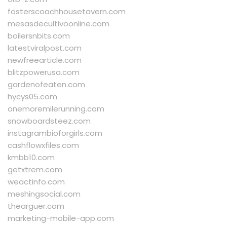
fosterscoachhousetavern.com
mesasdecultivoonline.com
boilersnbits.com
latestviralpost.com
newfreearticle.com
blitzpowerusa.com
gardenofeaten.com
hycys05.com
onemoremilerunning.com
snowboardsteez.com
instagrambioforgirls.com
cashflowxfiles.com
kmbb10.com
getxtrem.com
weactinfo.com
meshingsocial.com
thearguer.com
marketing-mobile-app.com