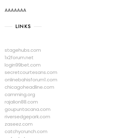
AAAAAAA
LINKS
stagehubs.com
1x2forum.net
login99bet.com
secretcourtesans.com
onlinebahisforum1.com
chicagoheadline.com
camming.org
rajalion88.com
goupuntacana.com
riversedgepark.com
zaseez.com
catchycrunch.com