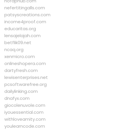
nofaphub.com
nefertitingalls.com
patsyscreations.com
income4proof.com
educaritas.org
lensajelajah.com
betflik09.net
ncaq.org
xenmicro.com
onlineshopera.com
dartyfresh.com
lewisenterprises.net
pcsoftwarefree.org
dailylinking.com
dnafyx.com
giocolenuvole.com
iyouessential.com
withloveamity.com
youlearncode.com