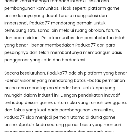
adalah komitmennya terhadap interaksi sosial dan
pembangunan komunitas. Tidak seperti platform game
online lainnya yang dapat terasa mengisolasi dan
impersonal, Paduka77 mendorong pemain untuk
terhubung satu sama lain melalui ruang obrolan, forum,
dan acara virtual. Rasa komunitas dan persahabatan inilah
yang benar -benar membedakan Paduka77 dari para
pesaingnya dan telah membantunya membangun basis
penggemar yang setia dan berdedikasi.
Secara keseluruhan, Paduka77 adalah platform yang benar
-benar visioner yang mendorong batas -batas permainan
online dan menetapkan standar baru untuk apa yang
mungkin dalam industri ini. Dengan pendekatan inovatif
terhadap desain game, antarmuka yang ramah pengguna,
dan fokus yang kuat pada pembangunan komunitas,
Paduka77 siap menjadi pemain utama di dunia game
online. Apakah Anda seorang gamer biasa yang mencari
pengalaman yang menyenangkan dan menarik atau