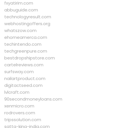
fxyatirim.com
abbuguide.com
technologyresult.com
webhostingoffers.org
whatszow.com
ehomeamerca.com
techintendo.com
techgreenpure.com
bestdropshipstore.com
cartelreviews.com
surfsway.com
nailartproduct.com
digitactseed.com
lvlcraft.com
90secondmoneyloans.com
xenmicro.com
rodrovers.com
tripssolution.com
satta-king-india.com