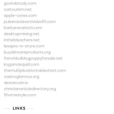
goviralstudy.com
cartourism.net
apple-cores.com
pulserasdeactividad10.com
barbaracarlotti.com
desktopmining.net
inthebleachers.net
lexapro-rx-store.com
buyskincareproducts.org
frenchbulldogpuppyforsale.net
kogamasquid.com
themultiplicationtablechart.com
casinoglamour.org
dextercoin.io
christianarticledirectory.org
5homestyle.com
LINKS