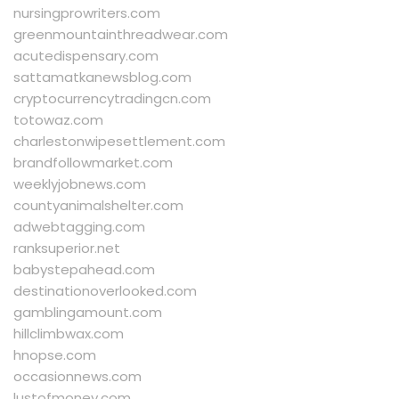
nursingprowriters.com
greenmountainthreadwear.com
acutedispensary.com
sattamatkanewsblog.com
cryptocurrencytradingcn.com
totowaz.com
charlestonwipesettlement.com
brandfollowmarket.com
weeklyjobnews.com
countyanimalshelter.com
adwebtagging.com
ranksuperior.net
babystepahead.com
destinationoverlooked.com
gamblingamount.com
hillclimbwax.com
hnopse.com
occasionnews.com
lustofmoney.com