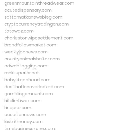
greenmountainthreadwear.com
acutedispensary.com
sattamatkanewsblog.com
cryptocurrencytradingcn.com
totowaz.com
charlestonwipesettlement.com
brandfollowmarket.com
weeklyjobnews.com
countyanimalshelter.com
adwebtagging.com
ranksuperior.net
babystepahead.com
destinationoverlooked.com
gamblingamount.com
hillclimbwax.com
hnopse.com
occasionnews.com
lustofmoney.com
timebusinesszone.com