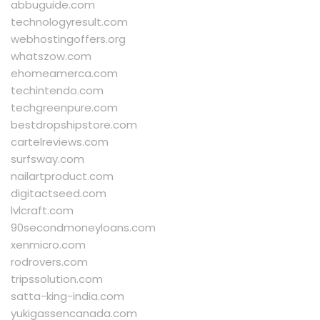
abbuguide.com
technologyresult.com
webhostingoffers.org
whatszow.com
ehomeamerca.com
techintendo.com
techgreenpure.com
bestdropshipstore.com
cartelreviews.com
surfsway.com
nailartproduct.com
digitactseed.com
lvlcraft.com
90secondmoneyloans.com
xenmicro.com
rodrovers.com
tripssolution.com
satta-king-india.com
yukigassencanada.com