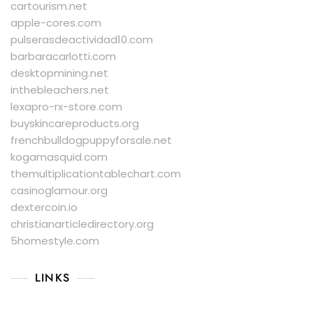
cartourism.net
apple-cores.com
pulserasdeactividad10.com
barbaracarlotti.com
desktopmining.net
inthebleachers.net
lexapro-rx-store.com
buyskincareproducts.org
frenchbulldogpuppyforsale.net
kogamasquid.com
themultiplicationtablechart.com
casinoglamour.org
dextercoin.io
christianarticledirectory.org
5homestyle.com
LINKS