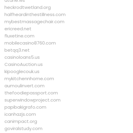
atdhe.ws
heckrodtwetland.org
halfheardinthestillness.com
mybestmassagechair.com
ericreed.net
fluxetine.com
mobilecasino8760.com
betqq3.net
casinoloans5.us
CasinoAuction.us
kipooglecouk.us
mykitchennhome.com
aumoulinvert.com
thefoodiepassport.com
superwindowproject.com
papibakigrafo.com
icanhazjs.com
canimpact.org
goviralstudy.com