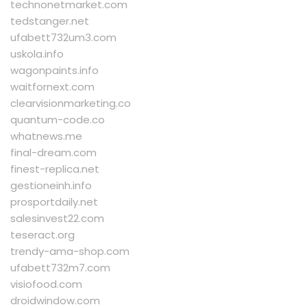
technonetmarket.com
tedstanger.net
ufabett732um3.com
uskola.info
wagonpaints.info
waitfornext.com
clearvisionmarketing.co
quantum-code.co
whatnews.me
final-dream.com
finest-replica.net
gestioneinh.info
prosportdaily.net
salesinvest22.com
teseract.org
trendy-ama-shop.com
ufabett732m7.com
visiofood.com
droidwindow.com