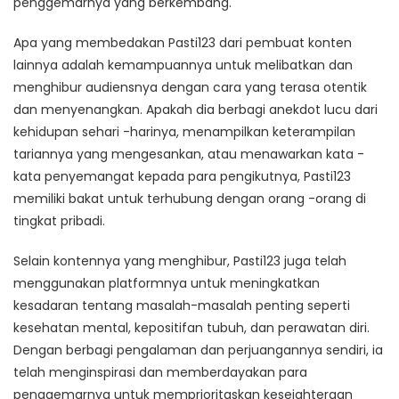
penggemarnya yang berkembang.
Apa yang membedakan Pasti123 dari pembuat konten
lainnya adalah kemampuannya untuk melibatkan dan
menghibur audiensnya dengan cara yang terasa otentik
dan menyenangkan. Apakah dia berbagi anekdot lucu dari
kehidupan sehari -harinya, menampilkan keterampilan
tariannya yang mengesankan, atau menawarkan kata -
kata penyemangat kepada para pengikutnya, Pasti123
memiliki bakat untuk terhubung dengan orang -orang di
tingkat pribadi.
Selain kontennya yang menghibur, Pasti123 juga telah
menggunakan platformnya untuk meningkatkan
kesadaran tentang masalah-masalah penting seperti
kesehatan mental, kepositifan tubuh, dan perawatan diri.
Dengan berbagi pengalaman dan perjuangannya sendiri, ia
telah menginspirasi dan memberdayakan para
penggemarnya untuk memprioritaskan kesejahteraan