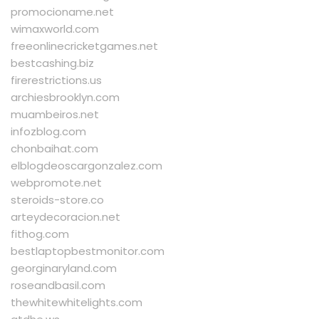
promocioname.net
wimaxworld.com
freeonlinecricketgames.net
bestcashing.biz
firerestrictions.us
archiesbrooklyn.com
muambeiros.net
infozblog.com
chonbaihat.com
elblogdeoscargonzalez.com
webpromote.net
steroids-store.co
arteydecoracion.net
fithog.com
bestlaptopbestmonitor.com
georginaryland.com
roseandbasil.com
thewhitewhitelights.com