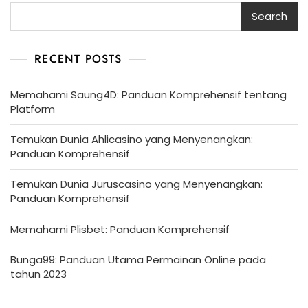
Search
RECENT POSTS
Memahami Saung4D: Panduan Komprehensif tentang
Platform
Temukan Dunia Ahlicasino yang Menyenangkan:
Panduan Komprehensif
Temukan Dunia Juruscasino yang Menyenangkan:
Panduan Komprehensif
Memahami Plisbet: Panduan Komprehensif
Bunga99: Panduan Utama Permainan Online pada
tahun 2023