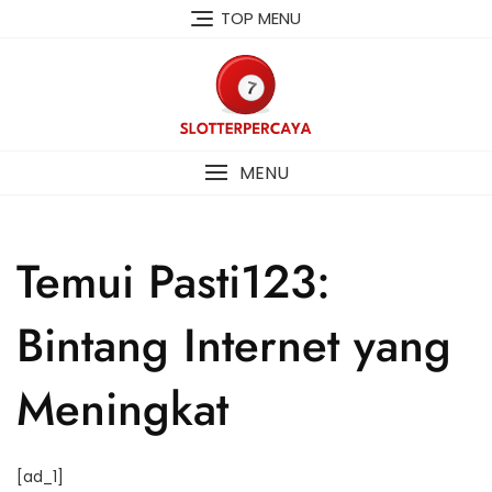
Skip
TOP MENU
to
content
MENU
Temui Pasti123:
Bintang Internet yang
Meningkat
[ad_1]