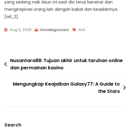
yang sedang naik daun ini saat dia terus bersinar dan
menginspirasi orang lain dengan bakat dan keasliannya.
[ad_2]
Tags
Aug 2, 2025
Uncategorized
Slot
Post
Nusantara88: Tujuan akhir untuk taruhan online
dan permainan kasino
navigation
Mengungkap Keajaiban Galaxy77: A Guide to
the Stars
Search