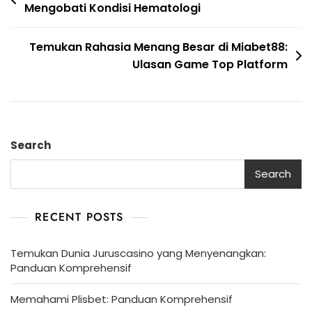
Mengobati Kondisi Hematologi
navigation
Temukan Rahasia Menang Besar di Miabet88:
Ulasan Game Top Platform
Search
Search
RECENT POSTS
Temukan Dunia Juruscasino yang Menyenangkan:
Panduan Komprehensif
Memahami Plisbet: Panduan Komprehensif