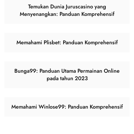
Temukan Dunia Juruscasino yang
Menyenangkan: Panduan Komprehensif
Memahami Plisbet: Panduan Komprehensif
Bunga99: Panduan Utama Permainan Online
pada tahun 2023
Memahami Winlose99: Panduan Komprehensif