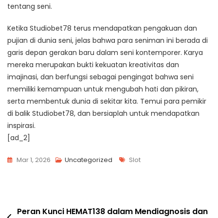
tentang seni.
Ketika Studiobet78 terus mendapatkan pengakuan dan
pujian di dunia seni, jelas bahwa para seniman ini berada di
garis depan gerakan baru dalam seni kontemporer. Karya
mereka merupakan bukti kekuatan kreativitas dan
imajinasi, dan berfungsi sebagai pengingat bahwa seni
memiliki kemampuan untuk mengubah hati dan pikiran,
serta membentuk dunia di sekitar kita. Temui para pemikir
di balik Studiobet78, dan bersiaplah untuk mendapatkan
inspirasi.
[ad_2]
Tags
Mar 1, 2026
Uncategorized
Slot
Post
Peran Kunci HEMAT138 dalam Mendiagnosis dan