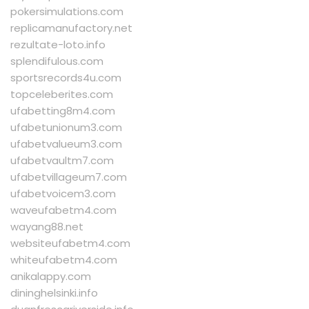
pokersimulations.com
replicamanufactory.net
rezultate-loto.info
splendifulous.com
sportsrecords4u.com
topceleberites.com
ufabetting8m4.com
ufabetunionum3.com
ufabetvalueum3.com
ufabetvaultm7.com
ufabetvillageum7.com
ufabetvoicem3.com
waveufabetm4.com
wayang88.net
websiteufabetm4.com
whiteufabetm4.com
anikalappy.com
dininghelsinki.info