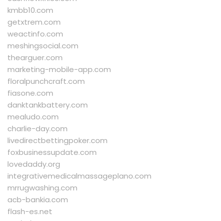
kmbb10.com
getxtrem.com
weactinfo.com
meshingsocial.com
thearguer.com
marketing-mobile-app.com
floralpunchcraft.com
fiasone.com
danktankbattery.com
mealudo.com
charlie-day.com
livedirectbettingpoker.com
foxbusinessupdate.com
lovedaddy.org
integrativemedicalmassageplano.com
mrrugwashing.com
acb-bankia.com
flash-es.net