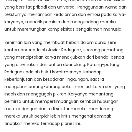
yang bersifat pribadi dan universal. Penggunaan warna dan
teksturnya menambah kedalaman dan emosi pada karya-
karyanya, menarik pemirsa dan mengundang mereka
untuk merenungkan kompleksitas pengalaman manusia.
Seniman lain yang membuat heboh dalam dunia seni
kontemporer adalah Javier Rodriguez, seorang pematung
yang menciptakan karya menakjubkan dari benda-benda
yang ditemukan dan bahan daur ulang. Patung-patung
Rodriguez adalah bukti komitmennya terhadap
keberlanjutan dan kesadaran lingkungan, saat ia
mengubah barang-barang bekas menjadi karya seni yang
indah dan menggugah pikiran. Karyanya menantang
pemirsa untuk mempertimbangkan kembali hubungan
mereka dengan dunia di sekitar mereka, mendorong
mereka untuk berpikir lebih kritis mengenai dampak
tindakan mereka terhadap planet ini.