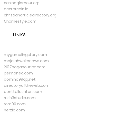
casinoglamour.org
dextercoin.io
christianarticledirectory.org
5homestyle.com
LINKS
mygamblingstory.com
majalahwekonews.com
2017hoganoutlet.com
pelmanec.com
domino99qq.net
directoryoftheweb.com
donttellashton.com
rush3studio.com
roro90.com
herzio.com