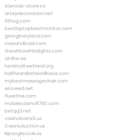
steroids-store.co
arteydecoracion.net
fithog.com
bestlaptopbestmonitor.com
georginaryland.com
roseandbasil.com
thewhitewhitelights.com
atdhe.ws
heckrodtwetland.org
halfheardinthestillness.com
mybestmassagechair.com
ericreed.net
fluxetine.com
mobilecasino8760.com
betqq3.net
casinoloans5.us
CasinoAuction.us
kipooglecouk.us