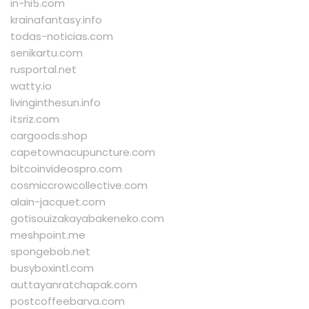
in-hi5.com
krainafantasy.info
todas-noticias.com
senikartu.com
rusportal.net
watty.io
livinginthesun.info
itsriz.com
cargoods.shop
capetownacupuncture.com
bitcoinvideospro.com
cosmiccrowcollective.com
alain-jacquet.com
gotisouizakayabakeneko.com
meshpoint.me
spongebob.net
busyboxintl.com
auttayanratchapak.com
postcoffeebarva.com