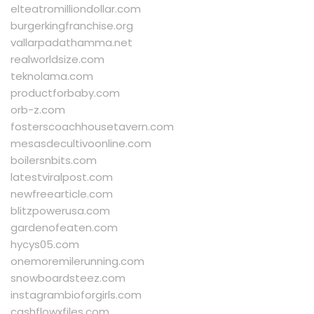
elteatromilliondollar.com
burgerkingfranchise.org
vallarpadathamma.net
realworldsize.com
teknolama.com
productforbaby.com
orb-z.com
fosterscoachhousetavern.com
mesasdecultivoonline.com
boilersnbits.com
latestviralpost.com
newfreearticle.com
blitzpowerusa.com
gardenofeaten.com
hycys05.com
onemoremilerunning.com
snowboardsteez.com
instagrambioforgirls.com
cashflowxfiles.com