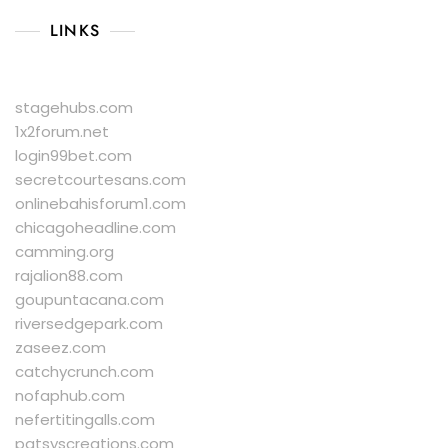
LINKS
stagehubs.com
1x2forum.net
login99bet.com
secretcourtesans.com
onlinebahisforum1.com
chicagoheadline.com
camming.org
rajalion88.com
goupuntacana.com
riversedgepark.com
zaseez.com
catchycrunch.com
nofaphub.com
nefertitingalls.com
patsyscreations.com