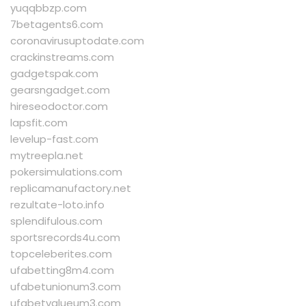
yuqqbbzp.com
7betagents6.com
coronavirusuptodate.com
crackinstreams.com
gadgetspak.com
gearsngadget.com
hireseodoctor.com
lapsfit.com
levelup-fast.com
mytreepla.net
pokersimulations.com
replicamanufactory.net
rezultate-loto.info
splendifulous.com
sportsrecords4u.com
topceleberites.com
ufabetting8m4.com
ufabetunionum3.com
ufabetvalueum3.com