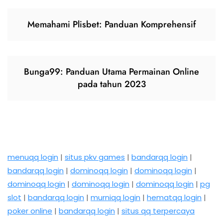
Memahami Plisbet: Panduan Komprehensif
Bunga99: Panduan Utama Permainan Online
pada tahun 2023
menuqq login
|
situs pkv games
|
bandarqq login
|
bandarqq login
|
dominoqq login
|
dominoqq login
|
dominoqq login
|
dominoqq login
|
dominoqq login
|
pg
slot
|
bandarqq login
|
murniqq login
|
hematqq login
|
poker online
|
bandarqq login
|
situs qq terpercaya