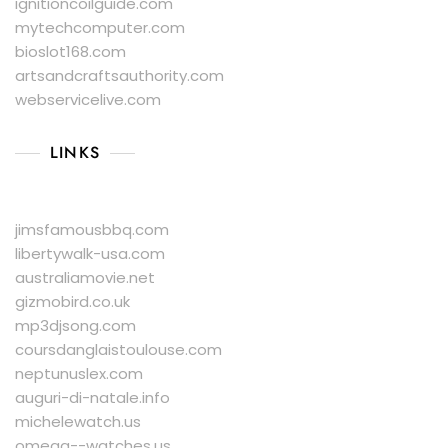
ignitioncoilguide.com
mytechcomputer.com
bioslot168.com
artsandcraftsauthority.com
webservicelive.com
LINKS
jimsfamousbbq.com
libertywalk-usa.com
australiamovie.net
gizmobird.co.uk
mp3djsong.com
coursdanglaistoulouse.com
neptunuslex.com
auguri-di-natale.info
michelewatch.us
omega--watches.us