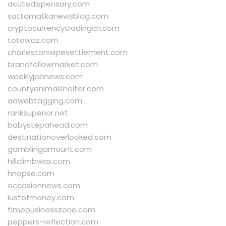
acutedispensary.com
sattamatkanewsblog.com
cryptocurrencytradingcn.com
totowaz.com
charlestonwipesettlement.com
brandfollowmarket.com
weeklyjobnews.com
countyanimalshelter.com
adwebtagging.com
ranksuperior.net
babystepahead.com
destinationoverlooked.com
gamblingamount.com
hillclimbwax.com
hnopse.com
occasionnews.com
lustofmoney.com
timebusinesszone.com
peppers-reflection.com