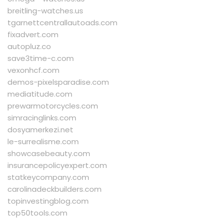
breitling-watches.us
tgarnettcentrallautoads.com
fixadvert.com
autopluz.co
save3time-c.com
vexonhcf.com
demos-pixelsparadise.com
mediatitude.com
prewarmotorcycles.com
simracinglinks.com
dosyamerkezi.net
le-surrealisme.com
showcasebeauty.com
insurancepolicyexpert.com
statkeycompany.com
carolinadeckbuilders.com
topinvestingblog.com
top50tools.com