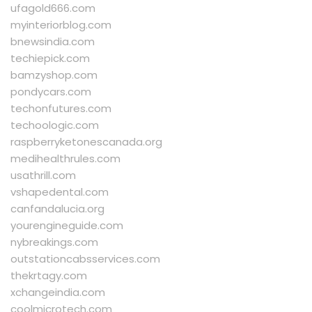
ufagold666.com
myinteriorblog.com
bnewsindia.com
techiepick.com
bamzyshop.com
pondycars.com
techonfutures.com
techoologic.com
raspberryketonescanada.org
medihealthrules.com
usathrill.com
vshapedental.com
canfandalucia.org
yourengineguide.com
nybreakings.com
outstationcabsservices.com
thekrtagy.com
xchangeindia.com
coolmicrotech.com