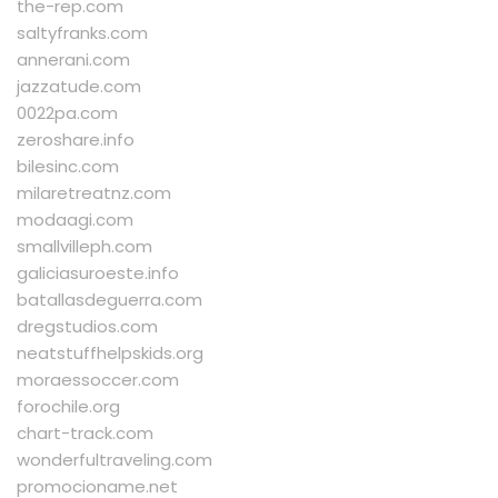
the-rep.com
saltyfranks.com
annerani.com
jazzatude.com
0022pa.com
zeroshare.info
bilesinc.com
milaretreatnz.com
modaagi.com
smallvilleph.com
galiciasuroeste.info
batallasdeguerra.com
dregstudios.com
neatstuffhelpskids.org
moraessoccer.com
forochile.org
chart-track.com
wonderfultraveling.com
promocioname.net