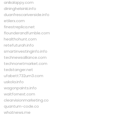
anikalappy.com
dininghelsinki.info
duanfrescariverside.info
etilerx.com
finestreplica.net
flounderandfumble.com
healthohunt.com
retefuturah.info
smartinvestinginfo.info
technewsalliance.com
technonetmarket.com
tedstanger.net
ufabett732um3.com
uskola.info
wagonpaints.info
waitfornext.com
clearvisionmarketing.co
quantum-code.co
whatnews.me