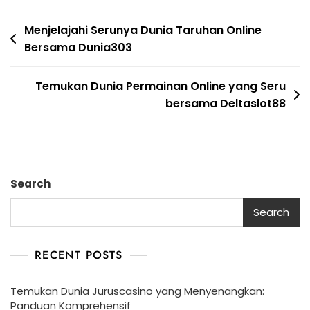
Post
Menjelajahi Serunya Dunia Taruhan Online
Bersama Dunia303
navigation
Temukan Dunia Permainan Online yang Seru
bersama Deltaslot88
Search
Search
RECENT POSTS
Temukan Dunia Juruscasino yang Menyenangkan:
Panduan Komprehensif