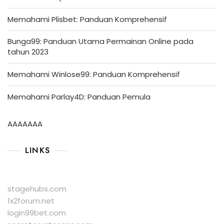
Memahami Plisbet: Panduan Komprehensif
Bunga99: Panduan Utama Permainan Online pada
tahun 2023
Memahami Winlose99: Panduan Komprehensif
Memahami Parlay4D: Panduan Pemula
AAAAAAA
LINKS
stagehubs.com
1x2forum.net
login99bet.com