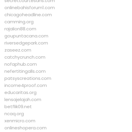
secretcourtesans.com
onlinebahisforum1.com
chicagoheadline.com
camming.org
rajalion88.com
goupuntacana.com
riversedgepark.com
zaseez.com
catchycrunch.com
nofaphub.com
nefertitingalls.com
patsyscreations.com
income4proof.com
educaritas.org
lensajelajah.com
betflik09.net
ncaq.org
xenmicro.com
onlineshopera.com