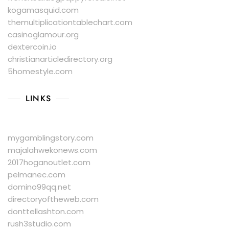
kogamasquid.com
themultiplicationtablechart.com
casinoglamour.org
dextercoin.io
christianarticledirectory.org
5homestyle.com
LINKS
mygamblingstory.com
majalahwekonews.com
2017hoganoutlet.com
pelmanec.com
domino99qq.net
directoryoftheweb.com
donttellashton.com
rush3studio.com