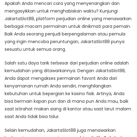
Apakah Anda mencari cara yang menyenangkan dan
mengasyikkan untuk menghabiskan waktu? Kunjungi
JakartaSlot88, platform perjudian online yang menawarkan
berbagai macam permainan untuk dinikmati para pemain.
Baik Anda seorang penjudi berpengalaman atau pemula
yang ingin mencoba peruntungan, JakartaSlot88 punya
sesuatu untuk semua orang.
Salah satu daya tarik terbesar dari perjudian online adalah
kemudahan yang ditawarkannya. Dengan JakartaSlot88,
Anda dapat mengakses permainan favorit Anda dari
kenyamanan rumah Anda sendiri, menghilangkan
kebutuhan untuk bepergian ke kasino fisik. Artinya, Anda
bisa bermain kapan pun dan di mana pun Anda mau, baik
saat istirahat makan siang di kantor atau saat larut malam
saat Anda tidak bisa tidur.
Selain kemudahan, JakartaSlot88 juga menawarkan