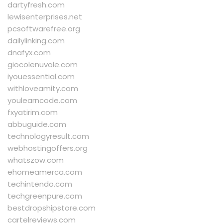
dartyfresh.com
lewisenterprises.net
pcsoftwarefree.org
dailylinking.com
dnafyx.com
giocolenuvole.com
iyouessential.com
withloveamity.com
youlearncode.com
fxyatirim.com
abbuguide.com
technologyresult.com
webhostingoffers.org
whatszow.com
ehomeamerca.com
techintendo.com
techgreenpure.com
bestdropshipstore.com
cartelreviews.com