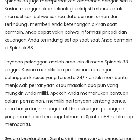
Spinhoki88 juga memperhatikan keamanan dengan serius.
Kasino menggunakan teknologi enkripsi terbaru untuk
memastikan bahwa semua data pemain aman dan
terlindungi, memberi Anda ketenangan pikiran saat
bermain. Anda dapat yakin bahwa informasi pribadi dan
keuangan Anda terlindungi setiap saat saat Anda bermain
di Spinhoki88.
Layanan pelanggan adalah area lain di mana Spinhoki88
unggul. Kasino memiliki tim profesional dukungan
pelanggan khusus yang tersedia 24/7 untuk membantu
menjawab pertanyaan atau masalah apa pun yang
mungkin Anda miliki. Apakah Anda memerlukan bantuan
dalam permainan, memiliki pertanyaan tentang bonus,
atau hanya ingin mengobrol, tim dukungan pelanggan
yang ramah dan berpengetahuan di Spinhoki88 selalu siap
membantu.
Secara keseluruhan, Spinhoki88 menawarkan pengalaman