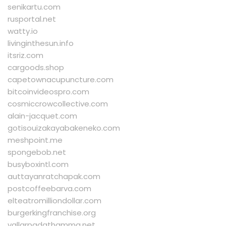
senikartu.com
rusportal.net
watty.io
livinginthesun.info
itsriz.com
cargoods.shop
capetownacupuncture.com
bitcoinvideospro.com
cosmiccrowcollective.com
alain-jacquet.com
gotisouizakayabakeneko.com
meshpoint.me
spongebob.net
busyboxintl.com
auttayanratchapak.com
postcoffeebarva.com
elteatromilliondollar.com
burgerkingfranchise.org
vallarpadathamma.net