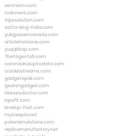
xenmicro.com
rodrovers.com
tripssolution.com
satta-king-india.com
yukigassencanada.com
articlehorizone.com
yuqqbbzp.com
7betagents6.com
coronavirusuptodate.com
crackinstreams.com
gadgetspak.com
gearsngadget.com
hireseodoctor.com
lapsfit.com
levelup-fast.com
mytreepla.net
pokersimulations.com
replicamanufactory.net