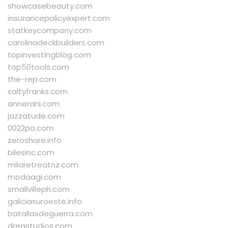
showcasebeauty.com
insurancepolicyexpert.com
statkeycompany.com
carolinadeckbuilders.com
topinvestingblog.com
top50tools.com
the-rep.com
saltyfranks.com
annerani.com
jazzatude.com
0022pa.com
zeroshare.info
bilesinc.com
milaretreatnz.com
modaagi.com
smallvilleph.com
galiciasuroeste.info
batallasdeguerra.com
dregstudios.com