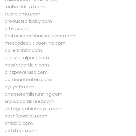
realworldsize.com
teknolama.com
productforbaby.com
orb-z.com
fosterscoachhousetavern.com
mesasdecultivoonline.com
boilersnbits.com
latestviralpost.com
newfreearticle.com
blitzpowerusa.com
gardenofeaten.com
hycys05.com
onemoremilerunning.com
snowboardsteez.com
instagrambioforgirls.com
cashflowxfiles.com
kmbb10.com
getxtrem.com