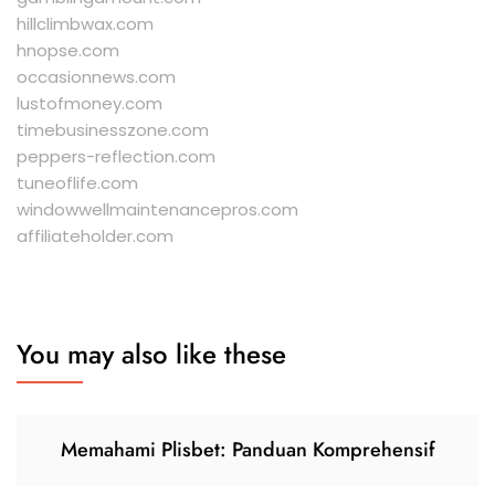
hillclimbwax.com
hnopse.com
occasionnews.com
lustofmoney.com
timebusinesszone.com
peppers-reflection.com
tuneoflife.com
windowwellmaintenancepros.com
affiliateholder.com
You may also like these
Memahami Plisbet: Panduan Komprehensif