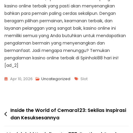
kasino online terbaik yang pasti akan menyenangkan
bahkan para pemain paling cerdas sekalipun. Dengan
beragam pilihan permainan, keamanan terbaik, dan
layanan pelanggan yang sangat baik, kasino online ini
memiliki semua yang Anda butuhkan untuk mendapatkan
pengalaman bermain yang menyenangkan dan
bermanfaat. Jadi mengapa menunggu? Temukan
pengalaman kasino online terbaik di Spinhoki88 hari ini!
[ad_2]
Tags
Apr 10, 2026
Uncategorized
Slot
Post
Inside the World of Cemara123: Sekilas Inspirasi
dan Kesuksesannya
navigation