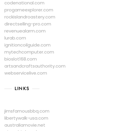
codenational.com
progameexplorer.com
rockislandroastery.com
directselling-pro.com
revenuealarm.com
lurab.com
ignitioncoilguide.com
mytechcomputer.com
bioslot168.com
artsandcraftsauthority.com
webservicelive.com
LINKS
jimsfamousbbq.com
libertywalk-usa.com
australiamovie.net