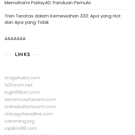
Memahami Parlay4D: Panduan Pemula
Tren Teratas dalam Kemewahan 333: Apa yang Hot
dan Apa yang Tidak
AAAAAAA
LINKS
stagehubs.com
1x2forum.net
login99bet.com
secretcourtesans.com
onlinebahisforum1.com
chicagoheadline.com
camming.org
rajalion88.com