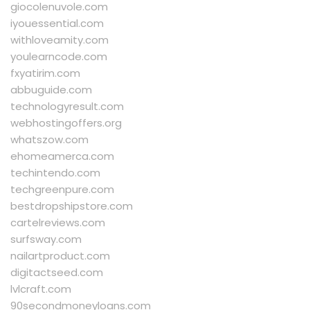
giocolenuvole.com
iyouessential.com
withloveamity.com
youlearncode.com
fxyatirim.com
abbuguide.com
technologyresult.com
webhostingoffers.org
whatszow.com
ehomeamerca.com
techintendo.com
techgreenpure.com
bestdropshipstore.com
cartelreviews.com
surfsway.com
nailartproduct.com
digitactseed.com
lvlcraft.com
90secondmoneyloans.com