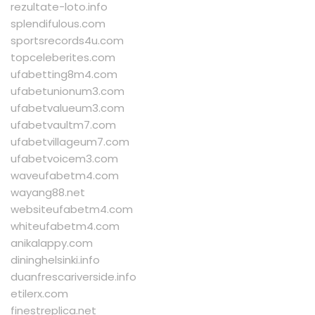
rezultate-loto.info
splendifulous.com
sportsrecords4u.com
topceleberites.com
ufabetting8m4.com
ufabetunionum3.com
ufabetvalueum3.com
ufabetvaultm7.com
ufabetvillageum7.com
ufabetvoicem3.com
waveufabetm4.com
wayang88.net
websiteufabetm4.com
whiteufabetm4.com
anikalappy.com
dininghelsinki.info
duanfrescariverside.info
etilerx.com
finestreplica.net