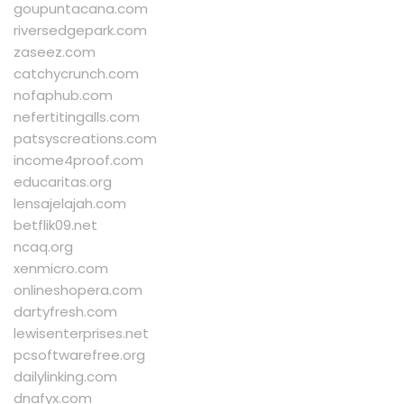
goupuntacana.com
riversedgepark.com
zaseez.com
catchycrunch.com
nofaphub.com
nefertitingalls.com
patsyscreations.com
income4proof.com
educaritas.org
lensajelajah.com
betflik09.net
ncaq.org
xenmicro.com
onlineshopera.com
dartyfresh.com
lewisenterprises.net
pcsoftwarefree.org
dailylinking.com
dnafyx.com