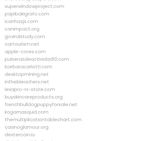
superwindowproject.com
papibakigrafo.com
icanhazjs.com
canimpact.org
goviralstudy.com
cartourism.net
apple-cores.com
pulserasdeactividad10.com
barbaracarlotti.com
desktopmining.net
inthebleachers.net
lexapro-rx-store.com
buyskincareproducts.org
frenchbulldogpuppyforsale.net
kogamasquid.com
themultiplicationtablechart.com
casinoglamour.org
dextercoin.io