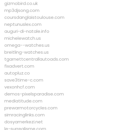
gizmobird.co.uk
mp3djsong.com
coursdanglaistoulouse.com
neptunuslex.com
auguri-di-natale.info
michelewatch.us
omega--watches.us
breitling-watches.us
tgarnettcentrallautoads.com
fixadvert.com
autopluz.co
save3time-c.com
vexonhcf.com
demos-pixelsparadise.com
mediatitude.com
prewarmotorcycles.com
simracinglinks.com
dosyamerkezi.net
le-surrealisme.com