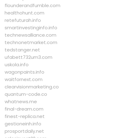
flounderandfumble.com
healthohunt.com
retefuturah.info
smartinvestinginfo.info
technewsalliance.com
technonetmarket.com
tedstanger.net
ufabett732um3.com
uskola.info
wagonpaints.info
waitfornext.com
clearvisionmarketing.co
quantum-code.co
whatnews.me
final-dream.com
finest-replica.net
gestioneinh.info
prosportdaily.net