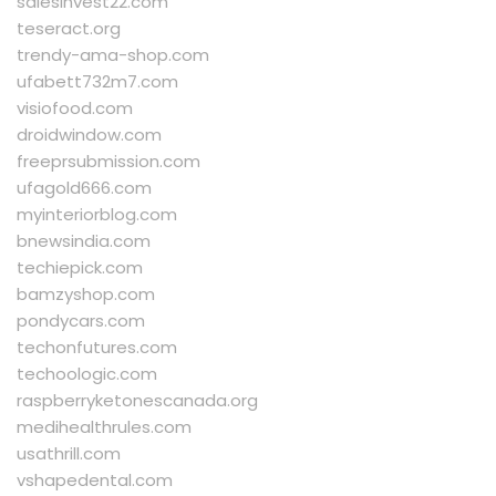
salesinvest22.com
teseract.org
trendy-ama-shop.com
ufabett732m7.com
visiofood.com
droidwindow.com
freeprsubmission.com
ufagold666.com
myinteriorblog.com
bnewsindia.com
techiepick.com
bamzyshop.com
pondycars.com
techonfutures.com
techoologic.com
raspberryketonescanada.org
medihealthrules.com
usathrill.com
vshapedental.com