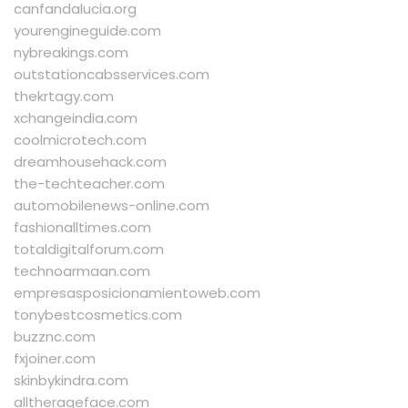
canfandalucia.org
yourengineguide.com
nybreakings.com
outstationcabsservices.com
thekrtagy.com
xchangeindia.com
coolmicrotech.com
dreamhousehack.com
the-techteacher.com
automobilenews-online.com
fashionalltimes.com
totaldigitalforum.com
technoarmaan.com
empresasposicionamientoweb.com
tonybestcosmetics.com
buzznc.com
fxjoiner.com
skinbykindra.com
alltherageface.com