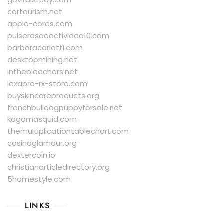
cartourism.net
apple-cores.com
pulserasdeactividad10.com
barbaracarlotti.com
desktopmining.net
inthebleachers.net
lexapro-rx-store.com
buyskincareproducts.org
frenchbulldogpuppyforsale.net
kogamasquid.com
themultiplicationtablechart.com
casinoglamour.org
dextercoin.io
christianarticledirectory.org
5homestyle.com
LINKS