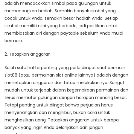
adalah mencocokkan simbol pada gulungan untuk
memenangkan hadiah. Semakin banyak simbol yang
cocok untuk Anda, semakin besar hadiah Anda. Setiap
simbol memiliki nilai yang berbeda, jadi pastikan untuk
membiasakan diri dengan paytable sebelum Anda mulai
bermain.
2. Tetapkan anggaran
Salah satu hal terpenting yang perlu diingat saat bermain
slot88 (atau permainan slot online lainnya) adalah dengan
menetapkan anggaran dan tetap melakukannya. Sangat
mudah untuk terjebak dalam kegembiraan permainan dan
terus memutar gulungan dengan harapan menang besar.
Tetapi penting untuk diingat bahwa perjudian harus
menyenangkan dan menghibur, bukan cara untuk
menghasilkan uang. Tetapkan anggaran untuk berapa
banyak yang ingin Anda belanjakan dan jangan