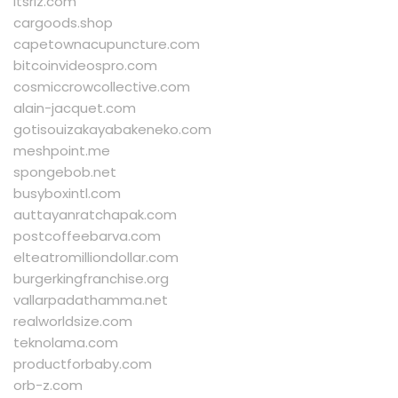
itsriz.com
cargoods.shop
capetownacupuncture.com
bitcoinvideospro.com
cosmiccrowcollective.com
alain-jacquet.com
gotisouizakayabakeneko.com
meshpoint.me
spongebob.net
busyboxintl.com
auttayanratchapak.com
postcoffeebarva.com
elteatromilliondollar.com
burgerkingfranchise.org
vallarpadathamma.net
realworldsize.com
teknolama.com
productforbaby.com
orb-z.com