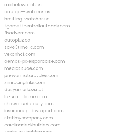
michelewatch.us
omega--watches.us
breitling-watches.us
tgarnettcentrallautoads.com
fixadvert.com
autopluz.co
save3time-c.com
vexonhcf.com
demos-pixelsparadise.com
mediatitude.com
prewarmotorcycles.com
simracinglinks.com
dosyamerkezi.net
le-surrealisme.com
showcasebeauty.com
insurancepolicyexpert.com
statkeycompany.com
carolinadeckbuilders.com
topinvestingblog.com