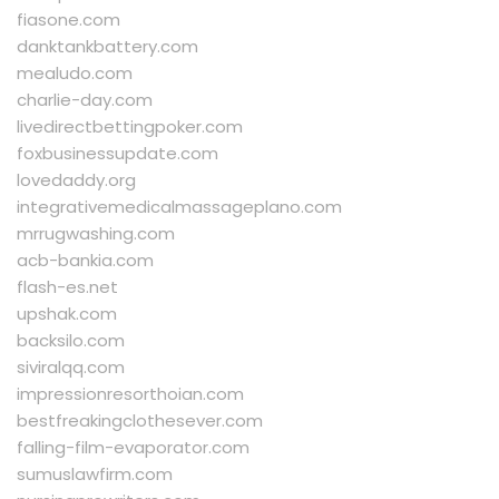
fiasone.com
danktankbattery.com
mealudo.com
charlie-day.com
livedirectbettingpoker.com
foxbusinessupdate.com
lovedaddy.org
integrativemedicalmassageplano.com
mrrugwashing.com
acb-bankia.com
flash-es.net
upshak.com
backsilo.com
siviralqq.com
impressionresorthoian.com
bestfreakingclothesever.com
falling-film-evaporator.com
sumuslawfirm.com