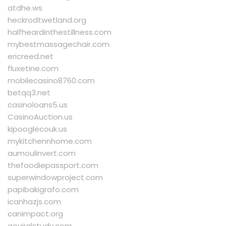
atdhe.ws
heckrodtwetland.org
halfheardinthestillness.com
mybestmassagechair.com
ericreed.net
fluxetine.com
mobilecasino8760.com
betqq3.net
casinoloans5.us
CasinoAuction.us
kipooglecouk.us
mykitchennhome.com
aumoulinvert.com
thefoodiepassport.com
superwindowproject.com
papibakigrafo.com
icanhazjs.com
canimpact.org
goviralstudy.com