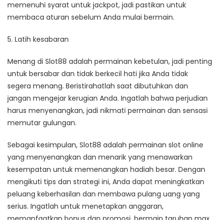
memenuhi syarat untuk jackpot, jadi pastikan untuk
membaca aturan sebelum Anda mulai bermain.
5. Latih kesabaran
Menang di Slot88 adalah permainan kebetulan, jadi penting
untuk bersabar dan tidak berkecil hati jika Anda tidak
segera menang. Beristirahatlah saat dibutuhkan dan
jangan mengejar kerugian Anda. Ingatlah bahwa perjudian
harus menyenangkan, jadi nikmati permainan dan sensasi
memutar gulungan.
Sebagai kesimpulan, Slot88 adalah permainan slot online
yang menyenangkan dan menarik yang menawarkan
kesempatan untuk memenangkan hadiah besar. Dengan
mengikuti tips dan strategi ini, Anda dapat meningkatkan
peluang keberhasilan dan membawa pulang uang yang
serius. Ingatlah untuk menetapkan anggaran,
memanfaatkan bonus dan promosi, bermain taruhan max,