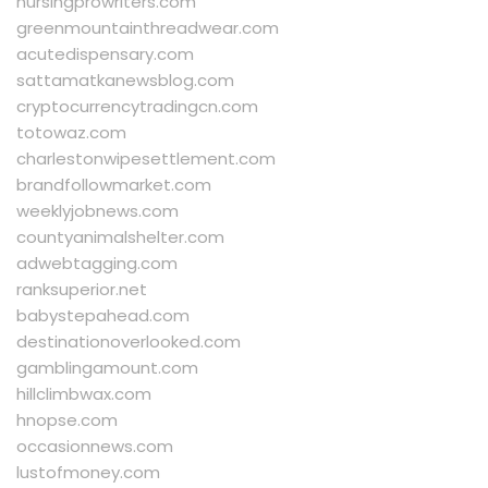
nursingprowriters.com
greenmountainthreadwear.com
acutedispensary.com
sattamatkanewsblog.com
cryptocurrencytradingcn.com
totowaz.com
charlestonwipesettlement.com
brandfollowmarket.com
weeklyjobnews.com
countyanimalshelter.com
adwebtagging.com
ranksuperior.net
babystepahead.com
destinationoverlooked.com
gamblingamount.com
hillclimbwax.com
hnopse.com
occasionnews.com
lustofmoney.com