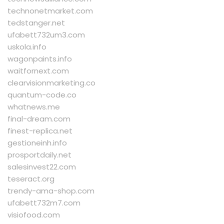
technonetmarket.com
tedstanger.net
ufabett732um3.com
uskola.info
wagonpaints.info
waitfornext.com
clearvisionmarketing.co
quantum-code.co
whatnews.me
final-dream.com
finest-replica.net
gestioneinh.info
prosportdaily.net
salesinvest22.com
teseract.org
trendy-ama-shop.com
ufabett732m7.com
visiofood.com