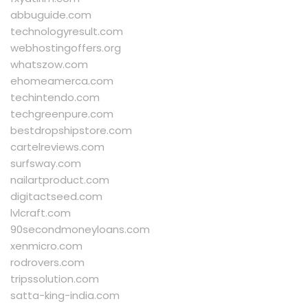
abbuguide.com
technologyresult.com
webhostingoffers.org
whatszow.com
ehomeamerca.com
techintendo.com
techgreenpure.com
bestdropshipstore.com
cartelreviews.com
surfsway.com
nailartproduct.com
digitactseed.com
lvlcraft.com
90secondmoneyloans.com
xenmicro.com
rodrovers.com
tripssolution.com
satta-king-india.com