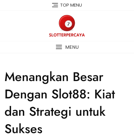
Skip
TOP MENU
to
content
MENU
Menangkan Besar
Dengan Slot88: Kiat
dan Strategi untuk
Sukses