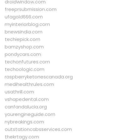
droidwindow.com
freeprsubmission.com
ufagold666.com
myinteriorblog.com
bnewsindia.com
techiepick.com
bamzyshop.com
pondycars.com
techonfutures.com
techoologic.com
raspberryketonescanada.org
medihealthrules.com
usathrill.com
vshapedental.com
canfandalucia.org
yourengineguide.com
nybreakings.com
outstationcabsservices.com
thekrtagy.com