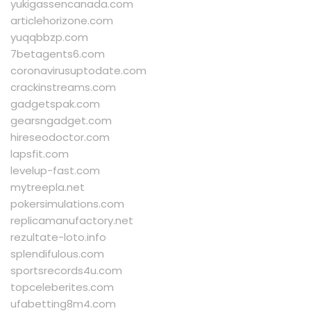
yukigassencanada.com
articlehorizone.com
yuqqbbzp.com
7betagents6.com
coronavirusuptodate.com
crackinstreams.com
gadgetspak.com
gearsngadget.com
hireseodoctor.com
lapsfit.com
levelup-fast.com
mytreepla.net
pokersimulations.com
replicamanufactory.net
rezultate-loto.info
splendifulous.com
sportsrecords4u.com
topceleberites.com
ufabetting8m4.com