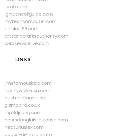
lurab.com
ignitioncoilguide.com
mytechcomputer.com
bioslot168.com
artsandcraftsauthority.com
webservicelive.com
LINKS
jimsfamousbbq.com
libertywalk-usa.com
australiamovie.net
gizmobird.co.uk
mp3djsong.com
coursdanglaistoulouse.com
neptunuslex.com
auguri-di-natale.info