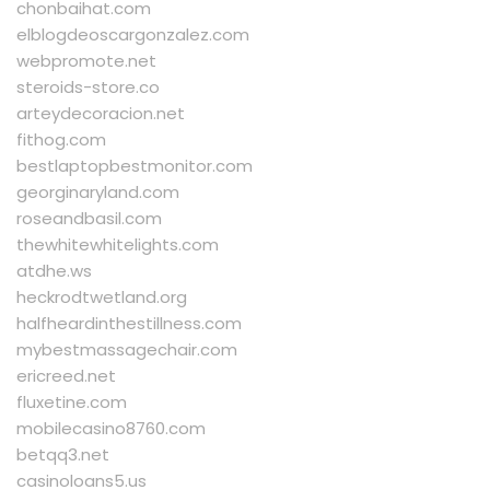
chonbaihat.com
elblogdeoscargonzalez.com
webpromote.net
steroids-store.co
arteydecoracion.net
fithog.com
bestlaptopbestmonitor.com
georginaryland.com
roseandbasil.com
thewhitewhitelights.com
atdhe.ws
heckrodtwetland.org
halfheardinthestillness.com
mybestmassagechair.com
ericreed.net
fluxetine.com
mobilecasino8760.com
betqq3.net
casinoloans5.us