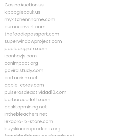
CasinoAuction.us
kipooglecouk.us
mykitchennhome.com
aumoulinvert.com
thefoodiepassport.com
superwindowproject.com
papibakigrafo.com
icanhazjs.com
canimpact.org
goviralstudy.com
cartourism.net
apple-cores.com
pulserasdeactividad10.com
barbaracarlotti.com
desktopmining.net
inthebleachers.net
lexapro-rx-store.com
buyskincareproducts.org
frenchbulldogpuppyforsale.net