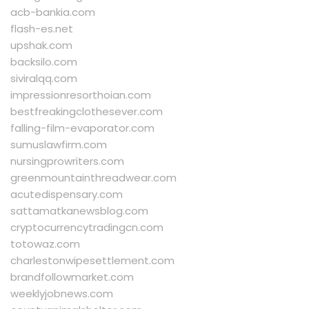
acb-bankia.com
flash-es.net
upshak.com
backsilo.com
siviralqq.com
impressionresorthoian.com
bestfreakingclothesever.com
falling-film-evaporator.com
sumuslawfirm.com
nursingprowriters.com
greenmountainthreadwear.com
acutedispensary.com
sattamatkanewsblog.com
cryptocurrencytradingcn.com
totowaz.com
charlestonwipesettlement.com
brandfollowmarket.com
weeklyjobnews.com