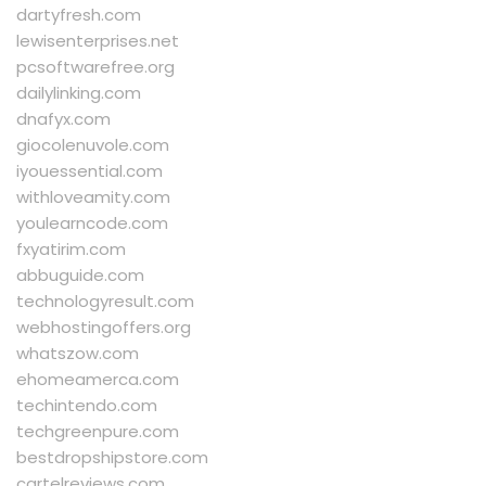
dartyfresh.com
lewisenterprises.net
pcsoftwarefree.org
dailylinking.com
dnafyx.com
giocolenuvole.com
iyouessential.com
withloveamity.com
youlearncode.com
fxyatirim.com
abbuguide.com
technologyresult.com
webhostingoffers.org
whatszow.com
ehomeamerca.com
techintendo.com
techgreenpure.com
bestdropshipstore.com
cartelreviews.com