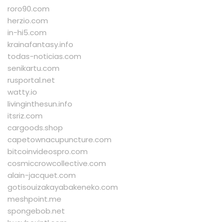
roro90.com
herzio.com
in-hi5.com
krainafantasy.info
todas-noticias.com
senikartu.com
rusportal.net
watty.io
livinginthesun.info
itsriz.com
cargoods.shop
capetownacupuncture.com
bitcoinvideospro.com
cosmiccrowcollective.com
alain-jacquet.com
gotisouizakayabakeneko.com
meshpoint.me
spongebob.net