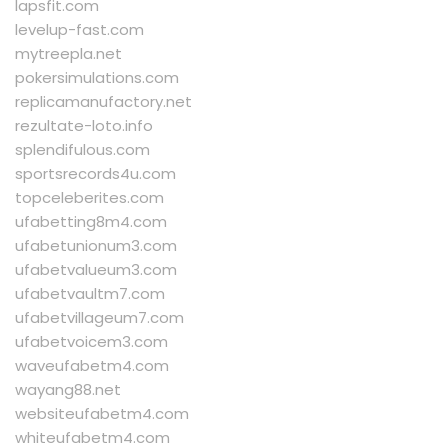
lapsfit.com
levelup-fast.com
mytreepla.net
pokersimulations.com
replicamanufactory.net
rezultate-loto.info
splendifulous.com
sportsrecords4u.com
topceleberites.com
ufabetting8m4.com
ufabetunionum3.com
ufabetvalueum3.com
ufabetvaultm7.com
ufabetvillageum7.com
ufabetvoicem3.com
waveufabetm4.com
wayang88.net
websiteufabetm4.com
whiteufabetm4.com