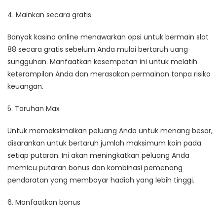
4. Mainkan secara gratis
Banyak kasino online menawarkan opsi untuk bermain slot
88 secara gratis sebelum Anda mulai bertaruh uang
sungguhan. Manfaatkan kesempatan ini untuk melatih
keterampilan Anda dan merasakan permainan tanpa risiko
keuangan.
5. Taruhan Max
Untuk memaksimalkan peluang Anda untuk menang besar,
disarankan untuk bertaruh jumlah maksimum koin pada
setiap putaran. Ini akan meningkatkan peluang Anda
memicu putaran bonus dan kombinasi pemenang
pendaratan yang membayar hadiah yang lebih tinggi.
6. Manfaatkan bonus